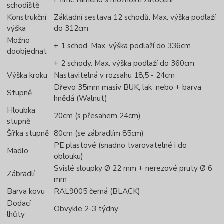
schodiště
Konstrukční
Základní sestava 12 schodů. Max. výška podlaží
výška
do 312cm
Možno
+ 1 schod. Max. výška podlaží do 336cm
doobjednat
+ 2 schody. Max. výška podlaží do 360cm
Výška kroku
Nastavitelná v rozsahu 18,5 - 24cm
Dřevo 35mm masiv BUK, lak nebo + barva
Stupně
hnědá (Walnut)
Hloubka
20cm (s přesahem 24cm)
stupně
Šířka stupně
80cm (se zábradlím 85cm)
PE plastové (snadno tvarovatelné i do
Madlo
oblouku)
Svislé sloupky Ø 22 mm + nerezové pruty Ø 6
Zábradlí
mm
Barva kovu
RAL9005 černá (BLACK)
Dodací
Obvykle 2-3 týdny
lhůty