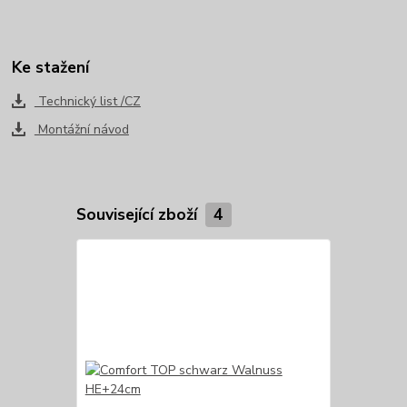
Ke stažení
Technický list /CZ
Montážní návod
Související zboží
4