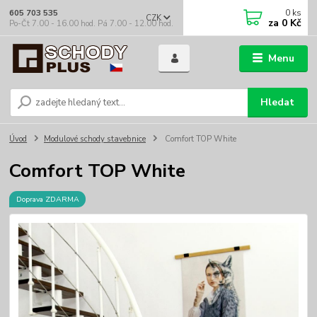
0
ks
605 703 535
CZK
za
0 Kč
Po-Čt 7.00 - 16.00 hod. Pá 7.00 - 12.00 hod.
Menu
Hledat
Úvod
Modulové schody stavebnice
Comfort TOP White
Comfort TOP White
Doprava ZDARMA