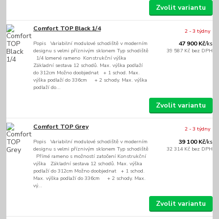
Zvolit variantu
Comfort TOP Black 1/4
2 - 3 týdny
Popis Variabilní modulové schodiště v moderním
47 900 Kč
/
ks
designu s velmi příznivým sklonem Typ schodiště
39 587 Kč
bez DPH
1/4 lomené rameno Konstrukční výška
Základní sestava 12 schodů. Max. výška podlaží
do 312cm Možno doobjednat + 1 schod. Max.
výška podlaží do 336cm + 2 schody. Max. výška
podlaží do...
Zvolit variantu
Comfort TOP Grey
2 - 3 týdny
Popis Variabilní modulové schodiště v moderním
39 100 Kč
/
ks
designu s velmi příznivým sklonem Typ schodiště
32 314 Kč
bez DPH
Přímé rameno s možností zatočení Konstrukční
výška Základní sestava 12 schodů. Max. výška
podlaží do 312cm Možno doobjednat + 1 schod.
Max. výška podlaží do 336cm + 2 schody. Max.
vý...
Zvolit variantu