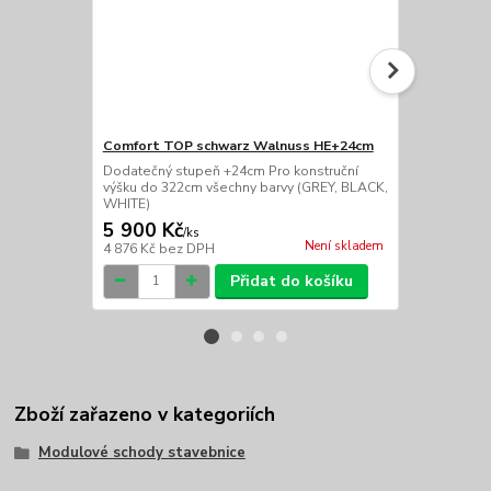
Comfort TOP schwarz Walnuss HE+24cm
Podpěrný s
Dodatečný stupeň +24cm Pro konstruční
podpěrný sl
výšku do 322cm všechny barvy (GREY, BLACK,
konstrukce v
WHITE)
WHITE)
5 900 Kč
3 800 Kč
/
ks
Není skladem
4 876 Kč
bez DPH
3 140 Kč
bez
Přidat do košíku
Zboží zařazeno v kategoriích
Modulové schody stavebnice