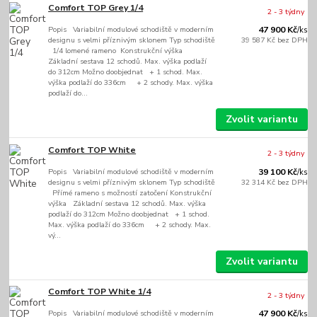
Comfort TOP Grey 1/4
2 - 3 týdny
Popis Variabilní modulové schodiště v moderním
47 900 Kč
/
ks
designu s velmi příznivým sklonem Typ schodiště
39 587 Kč
bez DPH
1/4 lomené rameno Konstrukční výška
Základní sestava 12 schodů. Max. výška podlaží
do 312cm Možno doobjednat + 1 schod. Max.
výška podlaží do 336cm + 2 schody. Max. výška
podlaží do...
Zvolit variantu
Comfort TOP White
2 - 3 týdny
Popis Variabilní modulové schodiště v moderním
39 100 Kč
/
ks
designu s velmi příznivým sklonem Typ schodiště
32 314 Kč
bez DPH
Přímé rameno s možností zatočení Konstrukční
výška Základní sestava 12 schodů. Max. výška
podlaží do 312cm Možno doobjednat + 1 schod.
Max. výška podlaží do 336cm + 2 schody. Max.
vý...
Zvolit variantu
Comfort TOP White 1/4
2 - 3 týdny
Popis Variabilní modulové schodiště v moderním
47 900 Kč
/
ks