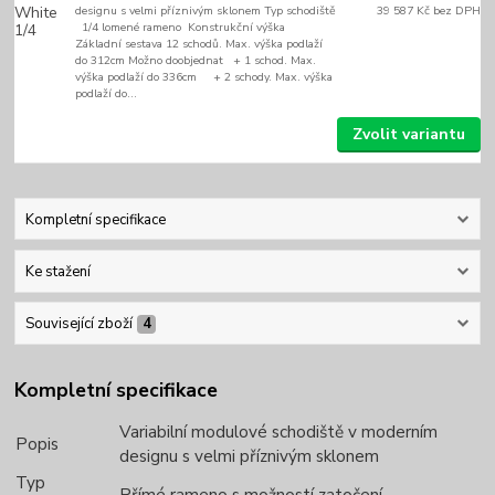
designu s velmi příznivým sklonem Typ schodiště
39 587 Kč
bez DPH
1/4 lomené rameno Konstrukční výška
Základní sestava 12 schodů. Max. výška podlaží
do 312cm Možno doobjednat + 1 schod. Max.
výška podlaží do 336cm + 2 schody. Max. výška
podlaží do...
Zvolit variantu
Kompletní specifikace
Ke stažení
Související zboží
4
Kompletní specifikace
Variabilní modulové schodiště v moderním
Popis
designu s velmi příznivým sklonem
Typ
Přímé rameno s možností zatočení