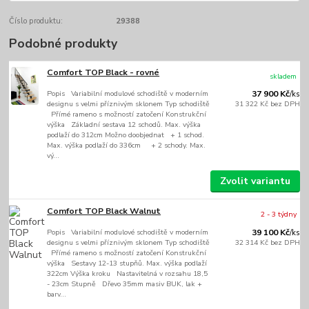
Číslo produktu:
29388
Podobné produkty
Comfort TOP Black - rovné
skladem
Popis Variabilní modulové schodiště v moderním
37 900 Kč
/
ks
designu s velmi příznivým sklonem Typ schodiště
31 322 Kč
bez DPH
Přímé rameno s možností zatočení Konstrukční
výška Základní sestava 12 schodů. Max. výška
podlaží do 312cm Možno doobjednat + 1 schod.
Max. výška podlaží do 336cm + 2 schody. Max.
vý...
Zvolit variantu
Comfort TOP Black Walnut
2 - 3 týdny
Popis Variabilní modulové schodiště v moderním
39 100 Kč
/
ks
designu s velmi příznivým sklonem Typ schodiště
32 314 Kč
bez DPH
Přímé rameno s možností zatočení Konstrukční
výška Sestavy 12-13 stupňů. Max. výška podlaží
322cm Výška kroku Nastavitelná v rozsahu 18,5
- 23cm Stupně Dřevo 35mm masiv BUK, lak +
barv...