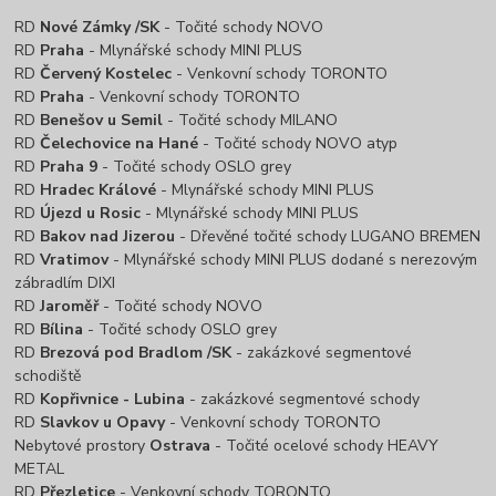
RD
Nové Zámky /SK
- Točité schody NOVO
RD
Praha
- Mlynářské schody MINI PLUS
RD
Červený Kostelec
- Venkovní schody TORONTO
RD
Praha
- Venkovní schody TORONTO
RD
Benešov u Semil
- Točité schody MILANO
RD
Čelechovice na Hané
- Točité schody NOVO atyp
RD
Praha 9
- Točité schody OSLO grey
RD
Hradec Králové
- Mlynářské schody MINI PLUS
RD
Újezd u Rosic
- Mlynářské schody MINI PLUS
RD
Bakov nad Jizerou
- Dřevěné točité schody LUGANO BREMEN
RD
Vratimov
- Mlynářské schody MINI PLUS dodané s nerezovým
zábradlím DIXI
RD
Jaroměř
- Točité schody NOVO
RD
Bílina
- Točité schody OSLO grey
RD
Brezová pod Bradlom /SK
- zakázkové segmentové
schodiště
RD
Kopřivnice - Lubina
- zakázkové segmentové schody
RD
Slavkov u Opavy
- Venkovní schody TORONTO
Nebytové prostory
Ostrava
- Točité ocelové schody HEAVY
METAL
RD
Přezletice
- Venkovní schody TORONTO