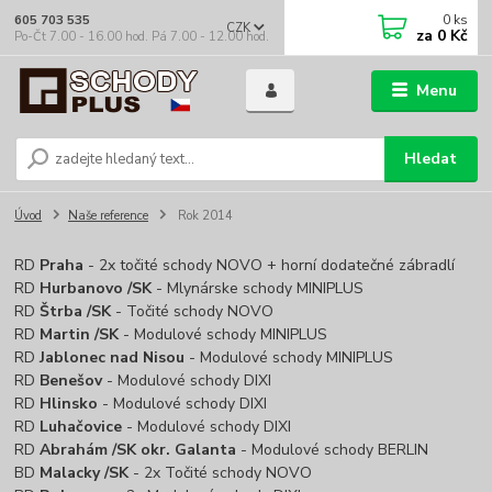
0
ks
605 703 535
CZK
za
0 Kč
Po-Čt 7.00 - 16.00 hod. Pá 7.00 - 12.00 hod.
Menu
Hledat
Úvod
Naše reference
Rok 2014
RD
Praha
- 2x točité schody NOVO + horní dodatečné zábradlí
RD
Hurbanovo /SK
- Mlynárske schody MINIPLUS
RD
Štrba /SK
- Točité schody NOVO
RD
Martin /SK
- Modulové schody MINIPLUS
RD
Jablonec nad Nisou
- Modulové schody MINIPLUS
RD
Benešov
- Modulové schody DIXI
RD
Hlinsko
- Modulové schody DIXI
RD
Luhačovice
- Modulové schody DIXI
RD
Abrahám /SK okr. Galanta
- Modulové schody BERLIN
BD
Malacky /SK
- 2x Točité schody NOVO