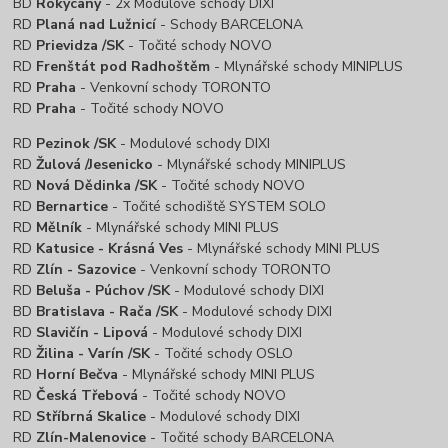
BD
Rokycany
- 2x Modulové schody DIXI
RD
Planá nad Lužnicí
- Schody BARCELONA
RD
Prievidza
/SK
- Točité schody NOVO
RD
Frenštát pod Radhoštěm
- Mlynářské schody MINIPLUS
RD
Praha
- Venkovní schody TORONTO
RD
Praha
- Točité schody NOVO
RD
Pezinok /SK
- Modulové schody DIXI
RD
Žulová /Jesenicko
- Mlynářské schody MINIPLUS
RD
Nová Dědinka /SK
- Točité schody NOVO
RD
Bernartice
- Točité schodiště SYSTEM SOLO
RD
Mělník
- Mlynářské schody MINI PLUS
RD
Katusice - Krásná Ves
- Mlynářské schody MINI PLUS
RD
Zlín - Sazovice
- Venkovní schody TORONTO
RD
Beluša - Púchov /SK
- Modulové schody DIXI
BD
Bratislava - Rača /SK
- Modulové schody DIXI
RD
Slavičín - Lipová
- Modulové schody DIXI
RD
Žilina - Varín /SK
- Točité schody OSLO
RD
Horní Bečva
- Mlynářské schody MINI PLUS
RD
Česká Třebová
- Točité schody NOVO
RD
Stříbrná Skalice
- Modulové schody DIXI
RD
Zlín-Malenovice
- Točité schody BARCELONA