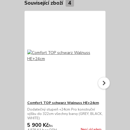
Související zboží
4
Comfort TOP schwarz Walnuss HE+24cm
Dodatečné ho
Dodatečný stupeň +24cm Pro konstruční
dodatečné ho
výšku do 322cm všechny barvy (GREY, BLACK,
koupit pouze
WHITE)
(GREY), čern
5 900 Kč
5 600 Kč
/
ks
Není skladem