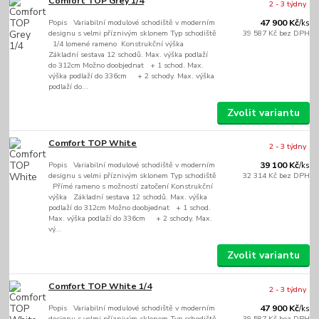
Comfort TOP Grey 1/4
2 - 3 týdny
Popis Variabilní modulové schodiště v moderním
47 900 Kč
/
ks
designu s velmi příznivým sklonem Typ schodiště
39 587 Kč
bez DPH
1/4 lomené rameno Konstrukční výška
Základní sestava 12 schodů. Max. výška podlaží
do 312cm Možno doobjednat + 1 schod. Max.
výška podlaží do 336cm + 2 schody. Max. výška
podlaží do...
Zvolit variantu
Comfort TOP White
2 - 3 týdny
Popis Variabilní modulové schodiště v moderním
39 100 Kč
/
ks
designu s velmi příznivým sklonem Typ schodiště
32 314 Kč
bez DPH
Přímé rameno s možností zatočení Konstrukční
výška Základní sestava 12 schodů. Max. výška
podlaží do 312cm Možno doobjednat + 1 schod.
Max. výška podlaží do 336cm + 2 schody. Max.
vý...
Zvolit variantu
Comfort TOP White 1/4
2 - 3 týdny
Popis Variabilní modulové schodiště v moderním
47 900 Kč
/
ks
designu s velmi příznivým sklonem Typ schodiště
39 587 Kč
bez DPH