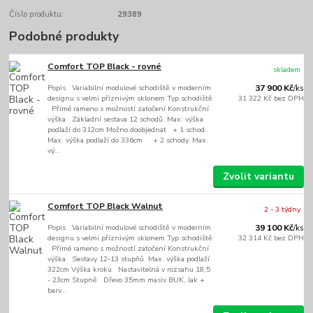
Číslo produktu:
29389
Podobné produkty
Comfort TOP Black - rovné
skladem
Popis Variabilní modulové schodiště v moderním
37 900 Kč
/
ks
designu s velmi příznivým sklonem Typ schodiště
31 322 Kč
bez DPH
Přímé rameno s možností zatočení Konstrukční
výška Základní sestava 12 schodů. Max. výška
podlaží do 312cm Možno doobjednat + 1 schod.
Max. výška podlaží do 336cm + 2 schody. Max.
vý...
Zvolit variantu
Comfort TOP Black Walnut
2 - 3 týdny
Popis Variabilní modulové schodiště v moderním
39 100 Kč
/
ks
designu s velmi příznivým sklonem Typ schodiště
32 314 Kč
bez DPH
Přímé rameno s možností zatočení Konstrukční
výška Sestavy 12-13 stupňů. Max. výška podlaží
322cm Výška kroku Nastavitelná v rozsahu 18,5
- 23cm Stupně Dřevo 35mm masiv BUK, lak +
barv...