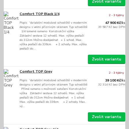
Zvolit variantu
Comfort TOP Black 1/4
2 - 3 týdny
Popis Variabilní modulové schodiště v moderním
47 900 Kč
/
ks
designu s velmi příznivým sklonem Typ schodiště
39 587 Kč
bez DPH
1/4 lomené rameno Konstrukční výška
Základní sestava 12 schodů. Max. výška podlaží
do 312cm Možno doobjednat + 1 schod. Max.
výška podlaží do 336cm + 2 schody. Max. výška
podlaží do...
Zvolit variantu
Comfort TOP Grey
2 - 3 týdny
Popis Variabilní modulové schodiště v moderním
39 100 Kč
/
ks
designu s velmi příznivým sklonem Typ schodiště
32 314 Kč
bez DPH
Přímé rameno s možností zatočení Konstrukční
výška Základní sestava 12 schodů. Max. výška
podlaží do 312cm Možno doobjednat + 1 schod.
Max. výška podlaží do 336cm + 2 schody. Max.
vý...
Zvolit variantu