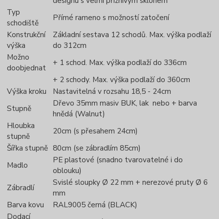
designu s velmi příznivým sklonem
Typ
Přímé rameno s možností zatočení
schodiště
Konstrukční
Základní sestava 12 schodů. Max. výška podlaží
výška
do 312cm
Možno
+ 1 schod. Max. výška podlaží do 336cm
doobjednat
+ 2 schody. Max. výška podlaží do 360cm
Výška kroku
Nastavitelná v rozsahu 18,5 - 24cm
Dřevo 35mm masiv BUK, lak nebo + barva
Stupně
hnědá (Walnut)
Hloubka
20cm (s přesahem 24cm)
stupně
Šířka stupně
80cm (se zábradlím 85cm)
PE plastové (snadno tvarovatelné i do
Madlo
oblouku)
Svislé sloupky Ø 22 mm + nerezové pruty Ø 6
Zábradlí
mm
Barva kovu
RAL9005 černá (BLACK)
Dodací