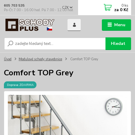
0
ks
605 703 535
CZK
za
0 Kč
Po-Čt 7.00 - 16.00 hod. Pá 7.00 - 12.00 hod.
Menu
Hledat
Úvod
Modulové schody stavebnice
Comfort TOP Grey
Comfort TOP Grey
Doprava ZDARMA