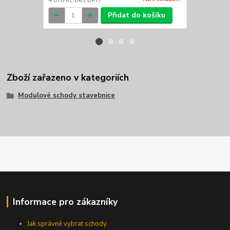
4 876 Kč
bez DPH
4 628 Kč
bez
Přidat do košíku
Zboží zařazeno v kategoriích
Modulové schody stavebnice
Informace pro zákazníky
Jak správně vybrat schody