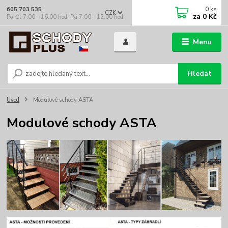
0
ks
605 703 535
CZK
za
0 Kč
Po-Čt 7.00 - 16.00 hod. Pá 7.00 - 12.00 hod.
Menu
Hledat
Úvod
Modulové schody ASTA
Modulové schody ASTA