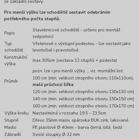
ze základní sestavy.
Pro menší výšku lze schodiště sestavit odebráním
potřebného počtu stupňů.
Stavebnicové schodiště - určeno pro montáž
Popis
svépomocí
Typ
Vřetenové s výstupní podestou - lze sestavit jako
schodiště
levotočivé i pravotočivé
Konstrukční
max 305cm (sestava 12 stupňů + podesta)
výška
pozn. lze i pro menší výšky ... viz. montážní list
100 cm (min. velikost stropního otvoru 110x110cm),
Průměr
malá průchozí šířka
120 cm (min. velikost stropního otvoru 130x130 cm)
140 cm (min. velikost stropního otvoru 150x150 cm)
160 cm (min. velikost stropního otvoru 170x170 cm)
Výška kroku
Nastavitelná v rozsahu 19,5 - 23,5cm
Stupně
Dřevo 35mm masiv, spárovka BUK cink, lakované
Madlo
PE plastové Ø 40mm - barva černá, bílá, šedá
Zábradlí
Svislé sloupky Ø 22 mm