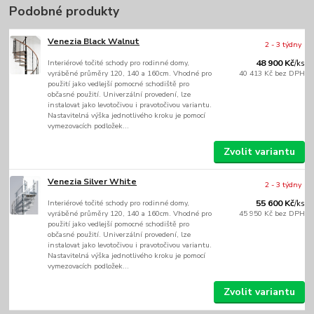
Podobné produkty
Venezia Black Walnut
2 - 3 týdny
Interiérové točité schody pro rodinné domy,
48 900 Kč
/
ks
vyráběné průměry 120, 140 a 160cm. Vhodné pro
40 413 Kč
bez DPH
použití jako vedlejší pomocné schodiště pro
občasné použití. Univerzální provedení, lze
instalovat jako levotočivou i pravotočivou variantu.
Nastavitelná výška jednotlivého kroku je pomocí
vymezovacích podložek...
Zvolit variantu
Venezia Silver White
2 - 3 týdny
Interiérové točité schody pro rodinné domy,
55 600 Kč
/
ks
vyráběné průměry 120, 140 a 160cm. Vhodné pro
45 950 Kč
bez DPH
použití jako vedlejší pomocné schodiště pro
občasné použití. Univerzální provedení, lze
instalovat jako levotočivou i pravotočivou variantu.
Nastavitelná výška jednotlivého kroku je pomocí
vymezovacích podložek...
Zvolit variantu