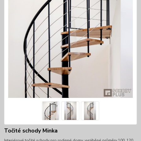
Točité schody Minka
Interiérové točité schody pro rodinné domy, vyráběné průměry 100, 120,