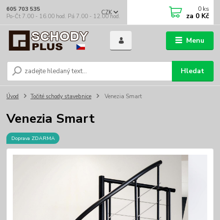
0
ks
605 703 535
CZK
za
0 Kč
Po-Čt 7.00 - 16.00 hod. Pá 7.00 - 12.00 hod.
Menu
Hledat
Úvod
Točité schody stavebnice
Venezia Smart
Venezia Smart
Doprava ZDARMA