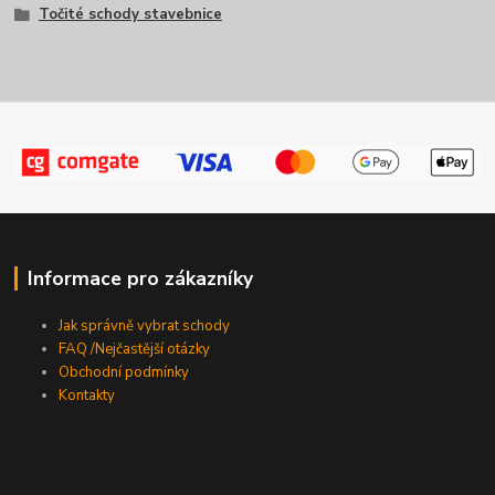
Točité schody stavebnice
Informace pro zákazníky
Jak správně vybrat schody
FAQ /Nejčastější otázky
Obchodní podmínky
Kontakty