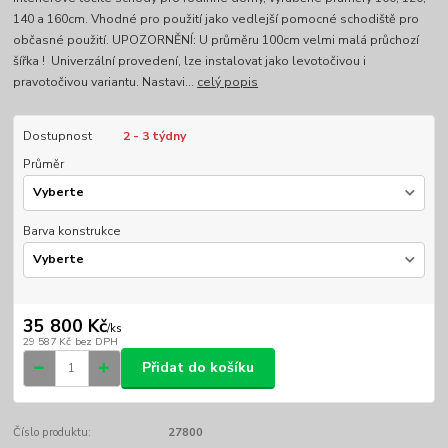
140 a 160cm. Vhodné pro použití jako vedlejší pomocné schodiště pro
občasné použití. UPOZORNĚNÍ: U průměru 100cm velmi malá průchozí
šířka ! Univerzální provedení, lze instalovat jako levotočivou i
pravotočivou variantu. Nastavi...
celý popis
Dostupnost
2 - 3 týdny
Průměr
Barva konstrukce
35 800 Kč
/
ks
29 587 Kč
bez DPH
Přidat do košíku
Číslo produktu:
27800