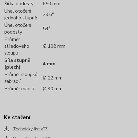
Šířka podesty
650 mm
Úhel otočení
29,6°
jednoho stupně
Úhel otočení
54°
podesty
Průměr
středového
Ø 108 mm
sloupu
Síla stupně
4 mm
(plech)
Průměr sloupků
Ø 22 mm
zábradlí
Průměr madla
Ø 40 mm
Ke stažení
Technický list /CZ