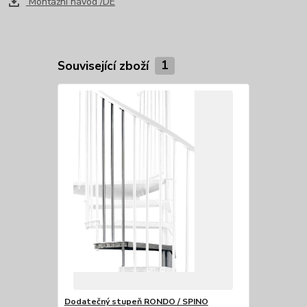
Montážní návod /DE
Související zboží
1
Dodatečný stupeň RONDO / SPINO