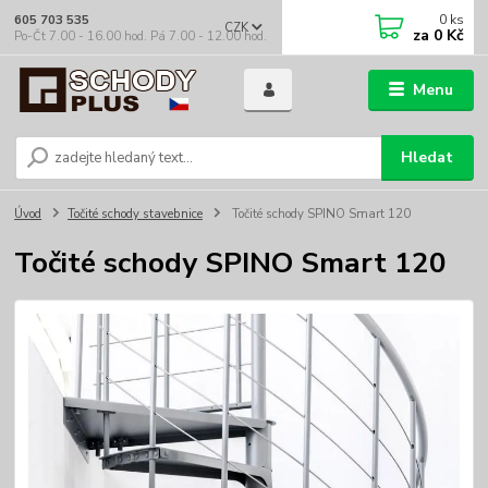
0
ks
605 703 535
CZK
za
0 Kč
Po-Čt 7.00 - 16.00 hod. Pá 7.00 - 12.00 hod.
Menu
Hledat
Úvod
Točité schody stavebnice
Točité schody SPINO Smart 120
Točité schody SPINO Smart 120