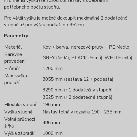
Pro menší výšku lze schodiště sestavit odebráním
potřebného počtu stupňů.
Pro větší výšku je možné dokoupit maximálně 2 dodatečné
stupně až pro výšku podlaží do 352cm.
Parametry
Materiál
Kov + barva, nerezové pruty + PE Madlo
Barevné
GREY (šedá), BLACK (černá), WHITE (bílá)
provedení
Průměr
1200 mm
Max. výška
3055 mm (sestava 12 + podesta)
podlaží
3290 mm (+1 dodatečný stupeň)
3525 mm (+2 dodatečné stupně)
Hloubka stupně
196 mm
Výška stupně
Nastavitelná v rozsahu 190 - 235 mm
Volná průchozí
486 mm
šířka
Výška zábradlí
1000 mm