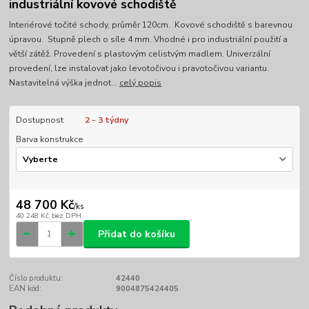
industriální kovové schodiště
Interiérové točité schody, průměr 120cm. Kovové schodiště s barevnou
úpravou. Stupně plech o síle 4 mm. Vhodné i pro industriální použití a
větší zátěž. Provedení s plastovým celistvým madlem. Univerzální
provedení, lze instalovat jako levotočivou i pravotočivou variantu.
Nastavitelná výška jednot...
celý popis
Dostupnost
2 - 3 týdny
Barva konstrukce
48 700 Kč
/
ks
40 248 Kč
bez DPH
Přidat do košíku
Číslo produktu:
42440
EAN kód:
9004875424405