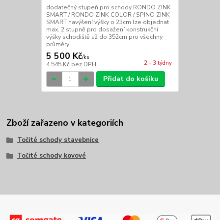
dodatečný stupeň pro schody RONDO ZINK
SMART / RONDO ZINK COLOR / SPINO ZINK
SMART navýšení výšky o 23cm lze objednat
max. 2 stupně pro dosažení konstrukční
výšky schodiště až do 352cm pro všechny
průměry
5 500 Kč
/
ks
2 - 3 týdny
4 545 Kč
bez DPH
Přidat do košíku
Zboží zařazeno v kategoriích
Točité schody stavebnice
Točité schody kovové