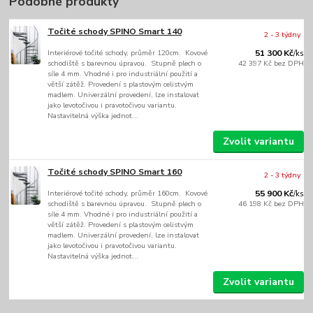
Podobné produkty
Točité schody SPINO Smart 140
2 - 3 týdny
Interiérové točité schody, průměr 120cm. Kovové
51 300 Kč
/
ks
schodiště s barevnou úpravou. Stupně plech o
42 397 Kč
bez DPH
síle 4 mm. Vhodné i pro industriální použití a
větší zátěž. Provedení s plastovým celistvým
madlem. Univerzální provedení, lze instalovat
jako levotočivou i pravotočivou variantu.
Nastavitelná výška jednot...
Zvolit variantu
Točité schody SPINO Smart 160
2 - 3 týdny
Interiérové točité schody, průměr 160cm. Kovové
55 900 Kč
/
ks
schodiště s barevnou úpravou. Stupně plech o
46 198 Kč
bez DPH
síle 4 mm. Vhodné i pro industriální použití a
větší zátěž. Provedení s plastovým celistvým
madlem. Univerzální provedení, lze instalovat
jako levotočivou i pravotočivou variantu.
Nastavitelná výška jednot...
Zvolit variantu