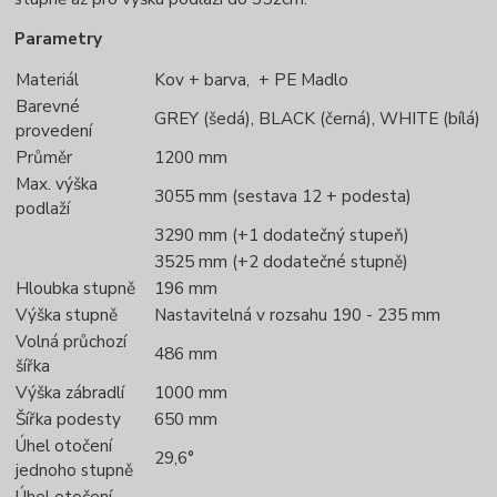
Parametry
Materiál
Kov + barva, + PE Madlo
Barevné
GREY (šedá), BLACK (černá), WHITE (bílá)
provedení
Průměr
1200 mm
Max. výška
3055 mm (sestava 12 + podesta)
podlaží
3290 mm (+1 dodatečný stupeň)
3525 mm (+2 dodatečné stupně)
Hloubka stupně
196 mm
Výška stupně
Nastavitelná v rozsahu 190 - 235 mm
Volná průchozí
486 mm
šířka
Výška zábradlí
1000 mm
Šířka podesty
650 mm
Úhel otočení
29,6°
jednoho stupně
Úhel otočení