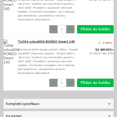
síle 4 mm. Vhodné i pro industriální použití a
větší zátěž. Provedení s plastovým celistvým
madlem. Univerzální provedení, lze instalovat
jako levotočivou i pravotočivou variantu.
Nastavitelná výška jednot...
Přidat do košíku
Točité schodiště RONDO Smart 140
2 - 3 týdny
Interiérové točité schody, průměr 140cm. Kovové
52 400 Kč
/
ks
schodiště s barevnou úpravou. Stupně plech o
43 306 Kč
bez DPH
síle 4 mm. Vhodné i pro industriální použití a
větší zátěž. Provedení s plastovým celistvým
madlem. Univerzální provedení, lze instalovat
jako levotočivou i pravotočivou variantu.
Nastavitelná výška jednot...
Přidat do košíku
Kompletní specifikace
Ke stažení