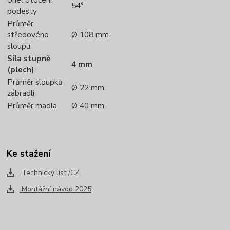
54°
podesty
Průměr
středového
Ø 108 mm
sloupu
Síla stupně
4 mm
(plech)
Průměr sloupků
Ø 22 mm
zábradlí
Průměr madla
Ø 40 mm
Ke stažení
Technický list /CZ
Montážní návod 2025