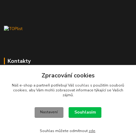
Kontakty
Stanislav Fuks
Zpracování cookies
605 703 535
Náš e-shop a partneři potřebují Váš
souhlas
s použitím souborů
Po-Čt 7.00 - 16.00 hod. Pá 7.00 - 12.00 hod.
cookies, aby Vám mohli zobrazovat informace týkající se Vašich
zájmů.
info@schodyplus.cz
Souhlasím
Nastavení
Souhlas můžete odmítnout
zde
.