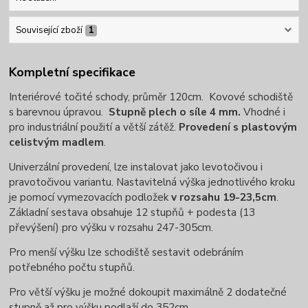
Související zboží
1
Kompletní specifikace
Interiérové točité schody, průměr 120cm. Kovové schodiště
s barevnou úpravou.
Stupně plech o síle 4 mm.
Vhodné i
pro industriální použití a větší zátěž.
Provedení s plastovým
celistvým madlem
.
Univerzální provedení, lze instalovat jako levotočivou i
pravotočivou variantu. Nastavitelná výška jednotlivého kroku
je pomocí vymezovacích podložek
v rozsahu 19-23,5cm
.
Základní sestava obsahuje 12 stupňů + podesta (13
převýšení) pro výšku v rozsahu 247-305cm.
Pro menší výšku lze schodiště sestavit odebráním
potřebného počtu stupňů.
Pro větší výšku je možné dokoupit maximálně 2 dodatečné
stupně až pro výšku podlaží do 352cm.