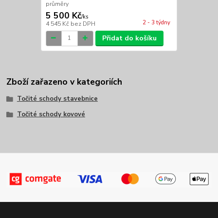
průměry
5 500 Kč
/
ks
2 - 3 týdny
4 545 Kč
bez DPH
Přidat do košíku
Zboží zařazeno v kategoriích
Točité schody stavebnice
Točité schody kovové