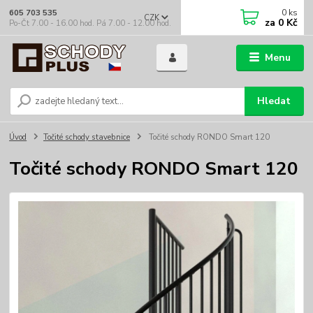
0
ks
605 703 535
CZK
za
0 Kč
Po-Čt 7.00 - 16.00 hod. Pá 7.00 - 12.00 hod.
Menu
Hledat
Úvod
Točité schody stavebnice
Točité schody RONDO Smart 120
Točité schody RONDO Smart 120