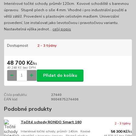
Interiérové točité schody, průměr 120cm. Kovové schodiště s barevnou
úpravou. Stupně plech o síle 4 mm. Vhodné i pro industriální použití a
větší zátěž. Provedení s plastovým celistvým madlem. Univerzální
provedení, lze instalovat jako levotočivou i pravotočivou variantu.
Nastavitelná výška jednot...
celý popis
Dostupnost
2 - 3 týdny
48 700 Kč
/
ks
40 248 Kč
bez DPH
Přidat do košíku
Číslo produktu:
27440
EAN kód:
9004875274406
Podobné produkty
Točité schody RONDO Smart 160
2 - 3 týdny
Interiérové točité schody, průměr 140cm. Kovové
56 300 Kč
/
ks
schodiště s barevnou úpravou. Stupně plech o
46 529 Kč
bez DPH