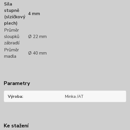
Síla
stupně
4 mm
(slzičkový
plech)
Průměr
sloupků
Ø 22 mm
zábradlí
Průměr
Ø 40 mm
madla
Parametry
Výroba
Minka /AT
Ke stažení