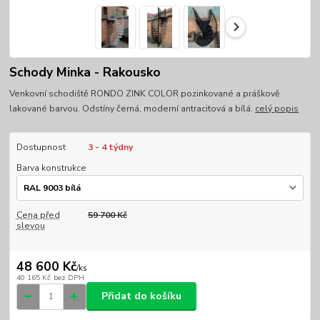
Schody Minka - Rakousko
Venkovní schodiště RONDO ZINK COLOR pozinkované a práškově
lakované barvou. Odstíny černá, moderní antracitová a bílá.
celý popis
Dostupnost
3 - 4 týdny
Barva konstrukce
Cena před
59 700 Kč
slevou
48 600 Kč
/
ks
40 165 Kč
bez DPH
Přidat do košíku