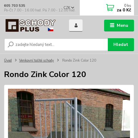
0
ks
605 703 535
CZK
za
0 Kč
Po-Čt 7.00 - 16.00 hod. Pá 7.00 - 12.00 hod.
Menu
Hledat
Úvod
Venkovní točité schody
Rondo Zink Color 120
Rondo Zink Color 120