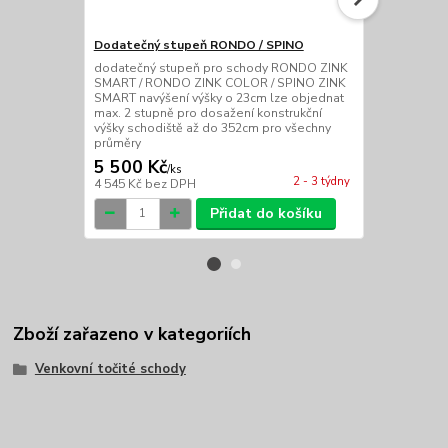
Dodatečný stupeň RONDO / SPINO
Dodatečné h
SMART
dodatečný stupeň pro schody RONDO ZINK
SMART / RONDO ZINK COLOR / SPINO ZINK
dodatečné ho
SMART navýšení výšky o 23cm lze objednat
pozinkované
max. 2 stupně pro dosažení konstrukční
PE lze koupi
výšky schodiště až do 352cm pro všechny
běžný metr)
průměry
5 500 Kč
5 900 Kč
/
ks
2 - 3 týdny
4 545 Kč
bez DPH
4 876 Kč
bez
Přidat do košíku
Zboží zařazeno v kategoriích
Venkovní točité schody