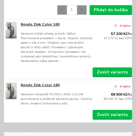
Přidat do košíku
Rondo Zink Color 160
3 - 4 týdny
Venkovní točité schody, průměr 160cm.
57 200 Kč
/
ks
Pozinkované provedení + barva. Stupně slzičkový
47 273 Kč
bez DPH
plech o síle 4 mm. Vhodné i pro industriální
použití a větší zátěž. Provedení s plastovým
celistvým madlem. Univerzální provedení, lze
instalovat jako levotočivou i pravotočivou variantu.
Nastavitelná výška jednotl...
Zvolit variantu
Rondo Zink Color 180
3 - 4 týdny
Venkovní schodiště RONDO ZINK COLOR
68 900 Kč
/
ks
pozinkované a práškově lakované barvou. Odstíny
56 942 Kč
bez DPH
černá, moderní antracitová a bílá.
Zvolit variantu