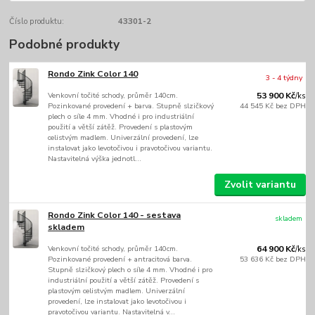
Číslo produktu:
43301-2
Podobné produkty
Rondo Zink Color 140
3 - 4 týdny
Venkovní točité schody, průměr 140cm.
53 900 Kč
/
ks
Pozinkované provedení + barva. Stupně slzičkový
44 545 Kč
bez DPH
plech o síle 4 mm. Vhodné i pro industriální
použití a větší zátěž. Provedení s plastovým
celistvým madlem. Univerzální provedení, lze
instalovat jako levotočivou i pravotočivou variantu.
Nastavitelná výška jednotl...
Zvolit variantu
Rondo Zink Color 140 - sestava
skladem
skladem
Venkovní točité schody, průměr 140cm.
64 900 Kč
/
ks
Pozinkované provedení + antracitová barva.
53 636 Kč
bez DPH
Stupně slzičkový plech o síle 4 mm. Vhodné i pro
industriální použití a větší zátěž. Provedení s
plastovým celistvým madlem. Univerzální
provedení, lze instalovat jako levotočivou i
pravotočivou variantu. Nastavitelná v...