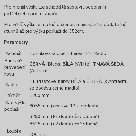
Pro menší výšku lze schodiště sestavit odebráním
potřebného počtu stupňů.
Pro větší výšku je možné dokoupit maximálně 2 dodatečné
stupně až pro výšku podlaží do 352cm.
Parametry
Materiál
Pozinkovaná ocel + barva, PE Madlo
Barevné
ČERNÁ
(Black),
BÍLÁ
(White),
TMAVÁ ŠEDÁ
provedení
(Antracit)
kovu
PE Plastové, barvy BÍLÁ a ČERNÁ (k Antracitu
Madlo
se dodává černé madlo)
Průměr
1200 mm
Max. výška
3055 mm (sestava 12 + podesta)
podlaží
3290 mm (+1 dodatečný stupeň)
3525 mm (+2 dodatečné stupně)
Hloubka
196 mm