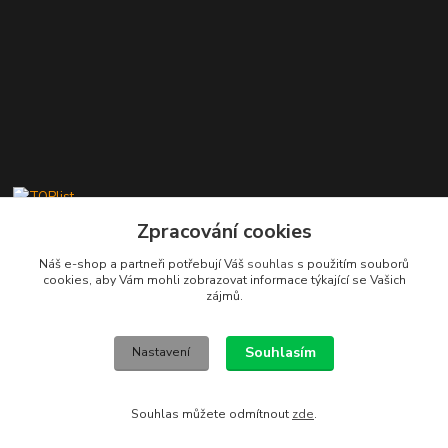
Zpracování cookies
Náš e-shop a partneři potřebují Váš
souhlas
s použitím souborů
cookies, aby Vám mohli zobrazovat informace týkající se Vašich
zájmů.
Kontakty
Stanislav Fuks
Souhlasím
Nastavení
605 703 535
Po-Čt 7.00 - 16.00 hod. Pá 7.00 - 12.00 hod.
Souhlas můžete odmítnout
zde
.
info@schodyplus.cz