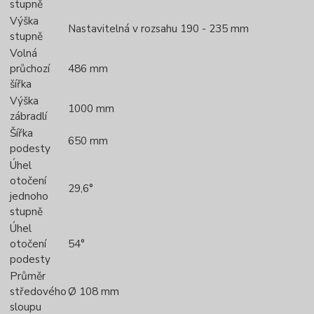
stupně
Výška
Nastavitelná v rozsahu 190 - 235 mm
stupně
Volná
průchozí
486 mm
šířka
Výška
1000 mm
zábradlí
Šířka
650 mm
podesty
Úhel
otočení
29,6°
jednoho
stupně
Úhel
otočení
54°
podesty
Průměr
středového
Ø 108 mm
sloupu