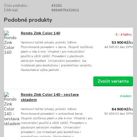
Číslo produktu:
43201
EAN kód:
9004875432011
Podobné produkty
Rondo Zink Color 140
3 - 4 týdny
Venkovní točité schody, průměr 140cm.
53 900 Kč
/
ks
Pozinkované provedení + barva. Stupně slzičkový
44 545 Kč
bez DPH
plech o síle 4 mm. Vhodné i pro industriální
použití a větší zátěž. Provedení s plastovým
celistvým madlem. Univerzální provedení, lze
instalovat jako levotočivou i pravotočivou variantu.
Nastavitelná výška jednotl...
Zvolit variantu
Rondo Zink Color 140 - sestava
skladem
skladem
Venkovní točité schody, průměr 140cm.
64 900 Kč
/
ks
Pozinkované provedení + antracitová barva.
53 636 Kč
bez DPH
Stupně slzičkový plech o síle 4 mm. Vhodné i pro
industriální použití a větší zátěž. Provedení s
plastovým celistvým madlem. Univerzální
provedení, lze instalovat jako levotočivou i
pravotočivou variantu. Nastavitelná v...