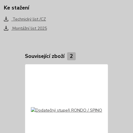
Ke stažení
Technický list /CZ
Montážní list 2025
Související zboží
2