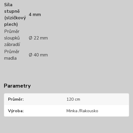
Síla
stupně
4 mm
(slzičkový
plech)
Průměr
sloupků
Ø 22 mm
zábradlí
Průměr
Ø 40 mm
madla
Parametry
Průměr
120 cm
Výroba
Minka /Rakousko