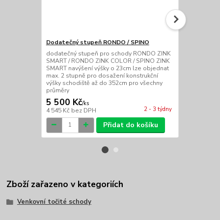
Dodatečný stupeň RONDO / SPINO
Dodatečné h
SMART
dodatečný stupeň pro schody RONDO ZINK
SMART / RONDO ZINK COLOR / SPINO ZINK
dodatečné ho
SMART navýšení výšky o 23cm lze objednat
pozinkované
max. 2 stupně pro dosažení konstrukční
PE lze koupi
výšky schodiště až do 352cm pro všechny
běžný metr)
průměry
5 500 Kč
5 900 Kč
/
ks
2 - 3 týdny
4 545 Kč
bez DPH
4 876 Kč
bez
Přidat do košíku
Zboží zařazeno v kategoriích
Venkovní točité schody