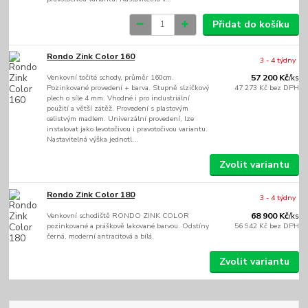
Přidat do košíku
Rondo Zink Color 160
3 - 4 týdny
Venkovní točité schody, průměr 160cm.
57 200 Kč
/
ks
Pozinkované provedení + barva. Stupně slzičkový
47 273 Kč
bez DPH
plech o síle 4 mm. Vhodné i pro industriální
použití a větší zátěž. Provedení s plastovým
celistvým madlem. Univerzální provedení, lze
instalovat jako levotočivou i pravotočivou variantu.
Nastavitelná výška jednotl...
Zvolit variantu
Rondo Zink Color 180
3 - 4 týdny
Venkovní schodiště RONDO ZINK COLOR
68 900 Kč
/
ks
pozinkované a práškově lakované barvou. Odstíny
56 942 Kč
bez DPH
černá, moderní antracitová a bílá.
Zvolit variantu