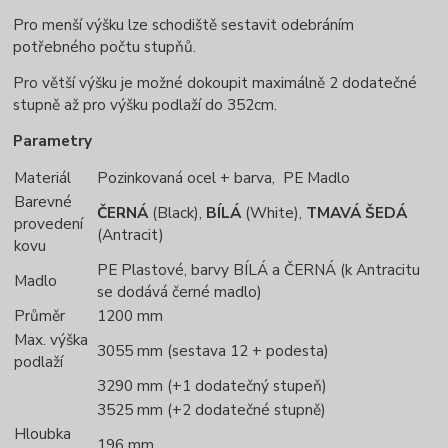
Pro menší výšku lze schodiště sestavit odebráním
potřebného počtu stupňů.
Pro větší výšku je možné dokoupit maximálně 2 dodatečné
stupně až pro výšku podlaží do 352cm.
Parametry
Materiál
Pozinkovaná ocel + barva, PE Madlo
Barevné
ČERNÁ
(Black),
BÍLÁ
(White),
TMAVÁ ŠEDÁ
provedení
(Antracit)
kovu
PE Plastové, barvy BÍLÁ a ČERNÁ (k Antracitu
Madlo
se dodává černé madlo)
Průměr
1200 mm
Max. výška
3055 mm (sestava 12 + podesta)
podlaží
3290 mm (+1 dodatečný stupeň)
3525 mm (+2 dodatečné stupně)
Hloubka
196 mm