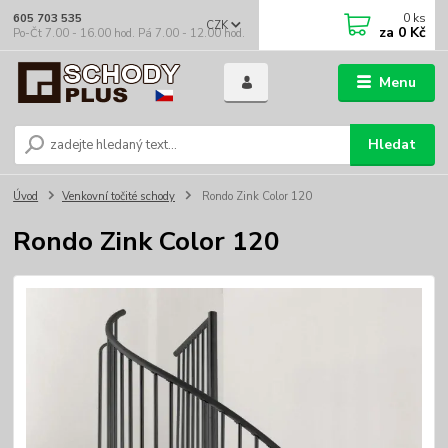
0
ks
605 703 535
CZK
za
0 Kč
Po-Čt 7.00 - 16.00 hod. Pá 7.00 - 12.00 hod.
Menu
Hledat
Úvod
Venkovní točité schody
Rondo Zink Color 120
Rondo Zink Color 120