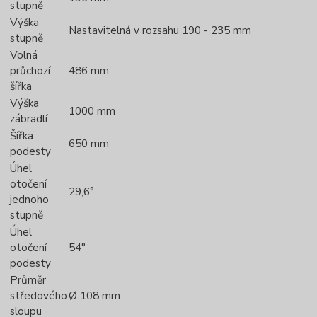
stupně
Výška
Nastavitelná v rozsahu 190 - 235 mm
stupně
Volná
průchozí
486 mm
šířka
Výška
1000 mm
zábradlí
Šířka
650 mm
podesty
Úhel
otočení
29,6°
jednoho
stupně
Úhel
otočení
54°
podesty
Průměr
středového
Ø 108 mm
sloupu