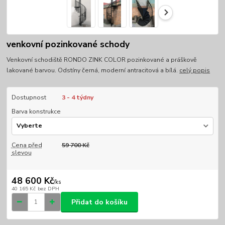
venkovní pozinkované schody
Venkovní schodiště RONDO ZINK COLOR pozinkované a práškově
lakované barvou. Odstíny černá, moderní antracitová a bílá.
celý popis
Dostupnost
3 - 4 týdny
Barva konstrukce
Cena před
59 700 Kč
slevou
48 600 Kč
/
ks
40 165 Kč
bez DPH
Přidat do košíku