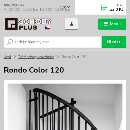
0
ks
605 703 535
CZK
za
0 Kč
Po-Čt 7.00 - 16.00 hod. Pá 7.00 - 12.00 hod.
Menu
Hledat
Úvod
Točité schody stavebnice
Rondo Color 120
Rondo Color 120