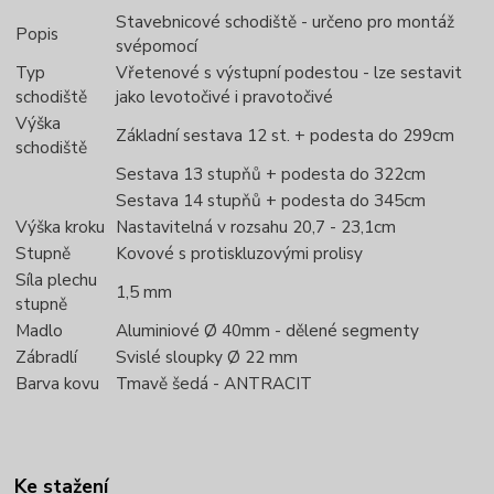
Stavebnicové schodiště - určeno pro montáž
Popis
svépomocí
Typ
Vřetenové s výstupní podestou - lze sestavit
schodiště
jako levotočivé i pravotočivé
Výška
Základní sestava 12 st. + podesta do 299cm
schodiště
Sestava 13 stupňů + podesta do 322cm
Sestava 14 stupňů + podesta do 345cm
Výška kroku
Nastavitelná v rozsahu 20,7 - 23,1cm
Stupně
Kovové s protiskluzovými prolisy
Síla plechu
1,5 mm
stupně
Madlo
Aluminiové Ø 40mm - dělené segmenty
Zábradlí
Svislé sloupky Ø 22 mm
Barva kovu
Tmavě šedá - ANTRACIT
Ke stažení