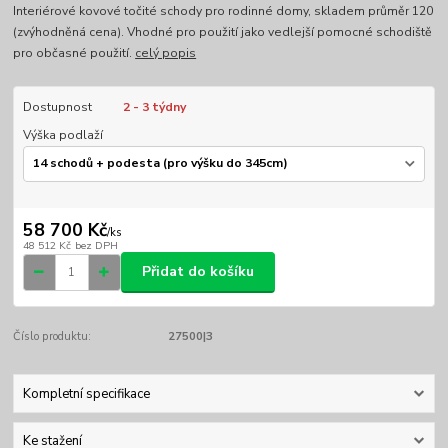
Interiérové kovové točité schody pro rodinné domy, skladem průměr 120
(zvýhodněná cena). Vhodné pro použití jako vedlejší pomocné schodiště
pro občasné použití.
celý popis
Dostupnost
2 - 3 týdny
Výška podlaží
58 700 Kč
/
ks
48 512 Kč
bez DPH
Přidat do košíku
Číslo produktu:
27500|3
Kompletní specifikace
Ke stažení