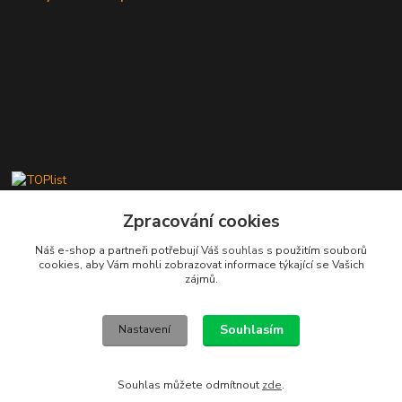
Zpracování cookies
Náš e-shop a partneři potřebují Váš
souhlas
s použitím souborů
cookies, aby Vám mohli zobrazovat informace týkající se Vašich
Kontakty
zájmů.
Stanislav Fuks
605 703 535
Souhlasím
Nastavení
Po-Čt 7.00 - 16.00 hod. Pá 7.00 - 12.00 hod.
info@schodyplus.cz
Souhlas můžete odmítnout
zde
.