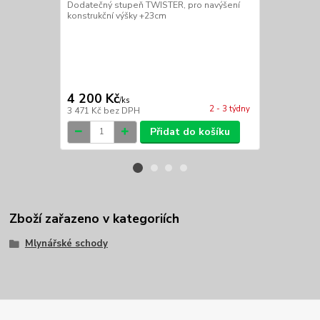
Dodatečný stupeň TWISTER, pro navýšení
dodatečné ho
konstrukční výšky +23cm
koupit pouze
(GREY), čern
4 200 Kč
5 600 Kč
/
ks
2 - 3 týdny
3 471 Kč
bez DPH
4 628 Kč
bez
Přidat do košíku
Zboží zařazeno v kategoriích
Mlynářské schody