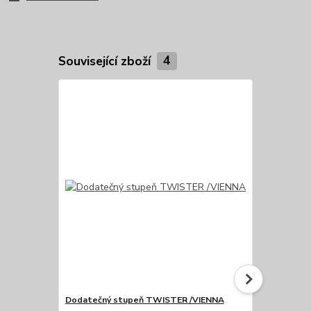
Související zboží
4
Dodatečný stupeň TWISTER /VIENNA
Dodatečné ho