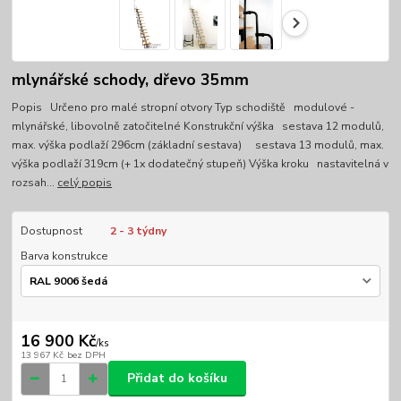
mlynářské schody, dřevo 35mm
Popis Určeno pro malé stropní otvory Typ schodiště modulové -
mlynářské, libovolně zatočitelné Konstrukční výška sestava 12 modulů,
max. výška podlaží 296cm (základní sestava) sestava 13 modulů, max.
výška podlaží 319cm (+ 1x dodatečný stupeň) Výška kroku nastavitelná v
rozsah...
celý popis
Dostupnost
2 - 3 týdny
Barva konstrukce
16 900 Kč
/
ks
13 967 Kč
bez DPH
Přidat do košíku