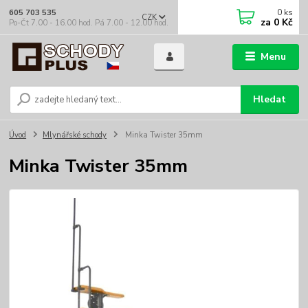
0
ks
605 703 535
CZK
za
0 Kč
Po-Čt 7.00 - 16.00 hod. Pá 7.00 - 12.00 hod.
Menu
Hledat
Úvod
Mlynářské schody
Minka Twister 35mm
Minka Twister 35mm