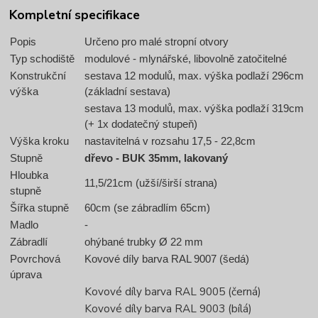
Kompletní specifikace
Popis
Určeno pro malé stropní otvory
Typ schodiště
modulové - mlynářské, libovolně zatočitelné
Konstrukční
sestava 12 modulů, max. výška podlaží 296cm
výška
(základní sestava)
sestava 13 modulů, max. výška podlaží 319cm
(+ 1x dodatečný stupeň)
Výška kroku
nastavitelná v rozsahu 17,5 - 22,8cm
Stupně
dřevo - BUK 35mm, lakovaný
Hloubka
11,5/21cm (užší/širší strana)
stupně
Šířka stupně
60cm (se zábradlím 65cm)
Madlo
-
Zábradlí
ohýbané trubky Ø 22 mm
Povrchová
Kovové díly barva RAL 9007 (šedá)
úprava
Kovové díly barva RAL 9005 (černá)
Kovové díly barva RAL 9003 (bílá)