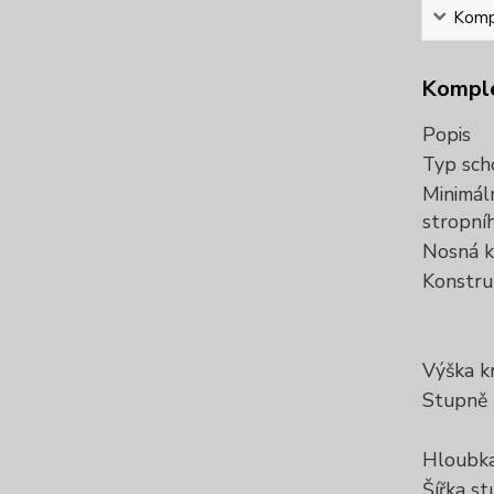
Kompl
Komple
Popis
Typ sch
Minimáln
stropní
Nosná k
Konstru
Výška k
Stupně
Hloubka
Šířka s