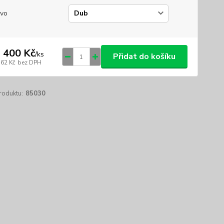
vo
 400 Kč
/
ks
Přidat do košíku
562 Kč
bez DPH
roduktu:
85030