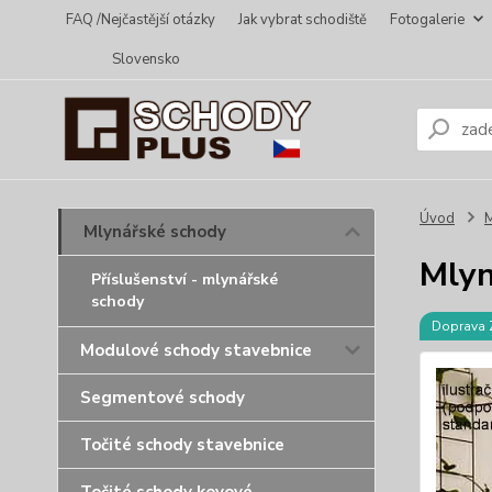
FAQ /Nejčastější otázky
Jak vybrat schodiště
Fotogalerie
Slovensko
Úvod
M
Mlynářské schody
Mlyn
Příslušenství - mlynářské
schody
Doprava
Modulové schody stavebnice
Segmentové schody
Točité schody stavebnice