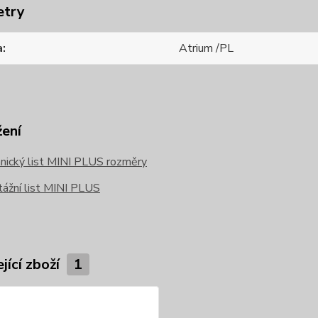
etry
a
Atrium /PL
žení
nický list MINI PLUS rozměry
ážní list MINI PLUS
jící zboží
1