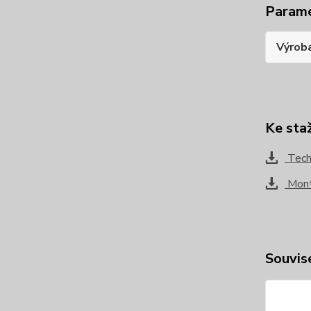
Param
Výrob
Ke sta
Tech
Mont
Souvise