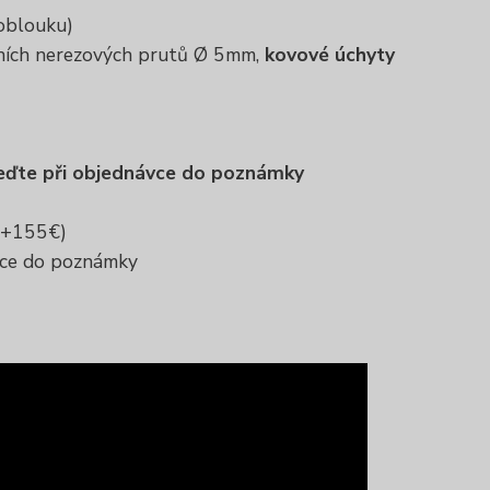
 oblouku)
lních nerezových prutů Ø 5mm,
kovové úchyty
eďte při objednávce do poznámky
(+155€)
vce do poznámky