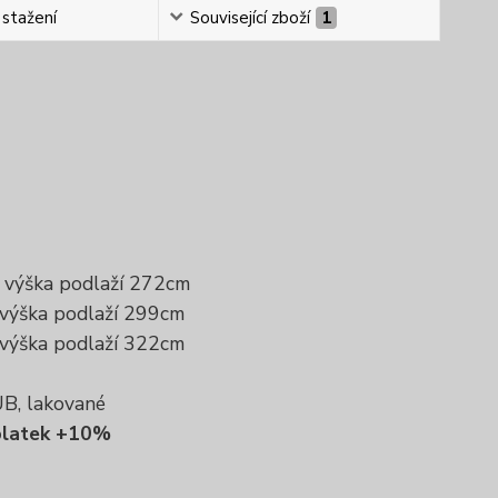
 stažení
Související zboží
1
. výška podlaží 272cm
 výška podlaží 299cm
 výška podlaží 322cm
B, lakované
íplatek +10%