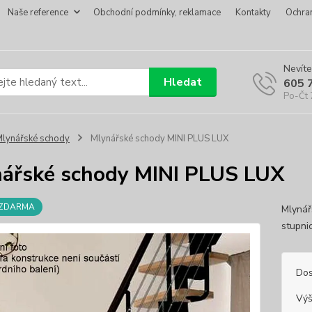
Naše reference
Obchodní podmínky, reklamace
Kontakty
Ochra
Nevíte
Hledat
605 
Po-Čt 
lynářské schody
Mlynářské schody MINI PLUS LUX
ářské schody MINI PLUS LUX
 ZDARMA
Mlynář
stupni
Dos
Výš