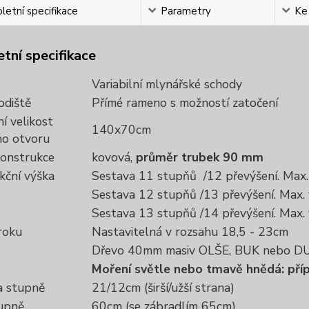
etní specifikace
Parametry
Ke
tní specifikace
Variabilní mlynářské schody
odiště
Přímé rameno s možností zatočení
í velikost
140x70cm
ho otvoru
onstrukce
kovová,
průměr trubek 90 mm
kční výška
Sestava 11 stupňů /12 převýšení. Max
Sestava 12 stupňů /13 převýšení. Max.
Sestava 13 stupňů /14 převýšení. Max.
roku
Nastavitelná v rozsahu 18,5 - 23cm
Dřevo 40mm masiv OLŠE, BUK nebo DU
Moření světle nebo tmavě hnědá: př
 stupně
21/12cm (širší/užší strana)
tupně
60cm (se zábradlím 65cm)