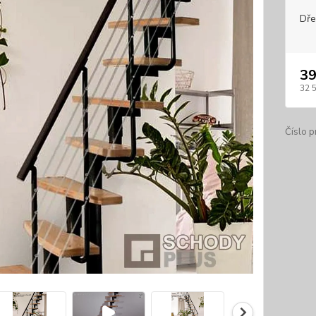
Dře
39
32 
Číslo p