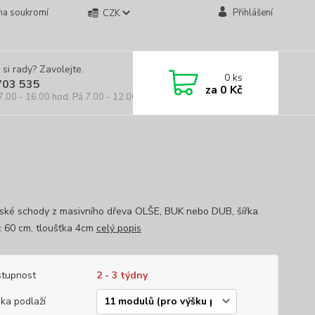
na soukromí
Přihlášení
CZK
 si rady? Zavolejte.
0
ks
703 535
za
0 Kč
7.00 - 16.00 hod. Pá 7.00 - 12.00 hod.
ské schody z masivního dřeva OLŠE, BUK nebo DUB, šířka
c 60 cm, tloušťka 4cm
celý popis
tupnost
2 - 3 týdny
ka podlaží