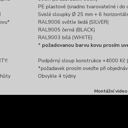
PE plastové (snadno tvarovatelné i do
í
Svislé sloupky Ø 25 mm + 6 horizontá
ovu*
RAL9006 světle šedá (SILVER)
RAL9005 černá (BLACK)
RAL9003 bílá (WHITE)
*
požadovanou barvu kovu prosím uv
TY:
Podpěrný sloup konstrukce +4000 Kč 
*požadavek prosím oveďte při objedná
lhůty
Obvykle 4 týdny
Montážní video