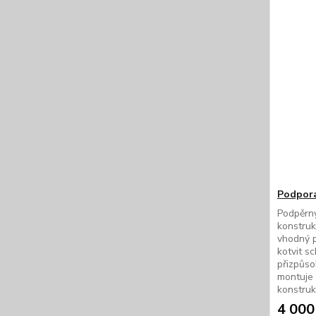
Podpora
Podpěrn
konstruk
vhodný 
kotvit s
přizpůso
montuje 
konstruk
4 000