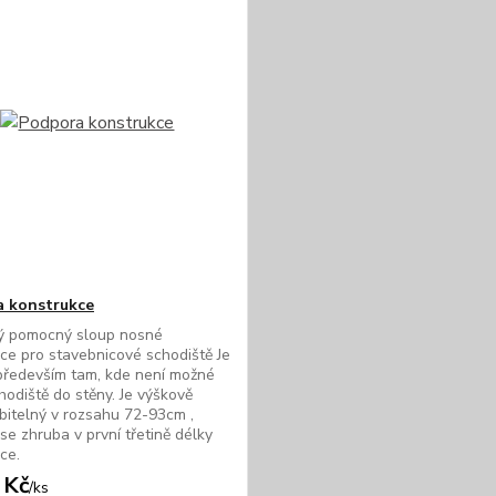
 konstrukce
ý pomocný sloup nosné
ce pro stavebnicové schodiště Je
především tam, kde není možné
chodiště do stěny. Je výškově
bitelný v rozsahu 72-93cm ,
se zhruba v první třetině délky
ce.
 Kč
/
ks