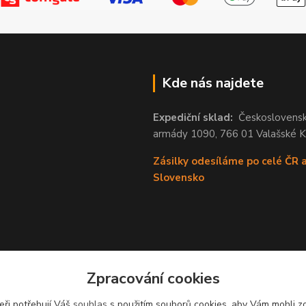
Kde nás najdete
Expediční sklad:
Českoslovens
armády 1090, 766 01 Valašské 
Zásilky odesíláme po celé ČR 
Slovensko
Zpracování cookies
eři potřebují Váš
souhlas
s použitím souborů cookies, aby Vám mohli z