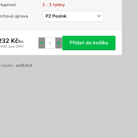
tupnost
2 - 3 týdny
rchová úprava
232 Kč
/
ks
Přidat do košíku
24 Kč
bez DPH
roduktu:
as910s4