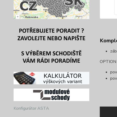
Komple
záb
OPTION (
pov
pov
Konfigurátor ASTA