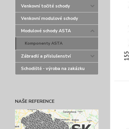
Venkovní točité schody
Venkovní modulové schody
Modulové schody ASTA
Komponenty ASTA
Zábradlí a příslušenství
Schodiště - výroba na zakázku
NAŠE REFERENCE