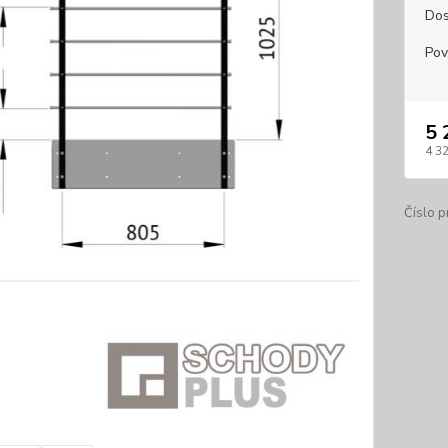
Dos
Pov
5 
4 3
Číslo p