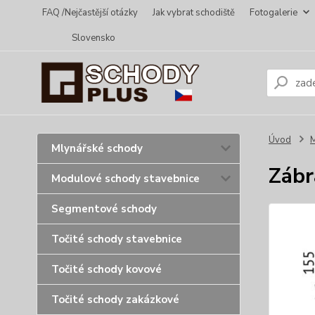
FAQ /Nejčastější otázky
Jak vybrat schodiště
Fotogalerie
Slovensko
Úvod
Mlynářské schody
Zábr
Modulové schody stavebnice
Segmentové schody
Točité schody stavebnice
Točité schody kovové
Točité schody zakázkové