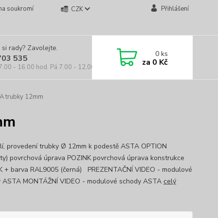
na soukromí
Přihlášení
CZK
 si rady? Zavolejte.
0
ks
703 535
za
0 Kč
7.00 - 16.00 hod. Pá 7.00 - 12.00 hod.
TA trubky 12mm
2mm
lí, provedení trubky Ø 12mm k podestě ASTA OPTION
nty) povrchová úprava POZINK povrchová úprava konstrukce
K + barva RAL9005 (černá) PREZENTAČNÍ VIDEO - modulové
y ASTA MONTÁŽNÍ VIDEO - modulové schody ASTA
celý