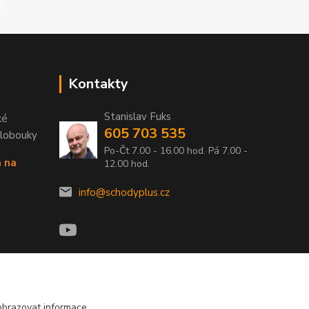
Kontakty
Stanislav Fuks
ké
605 703 535
Klobouky
Po-Čt 7.00 - 16.00 hod. Pá 7.00 -
a na
12.00 hod.
info@schodyplus.cz
obrazovat informace