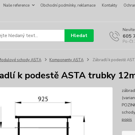
Naše reference
Obchodní podmínky, reklamace
Kontakty
Ochra
Nevíte
Hledat
605 
Po-Čt 
Modulové schody ASTA
Komponenty ASTA
Zábradlí k podestě AS
adlí k podestě ASTA trubky 1
zábrad
(varia
POZIN
schod
popis