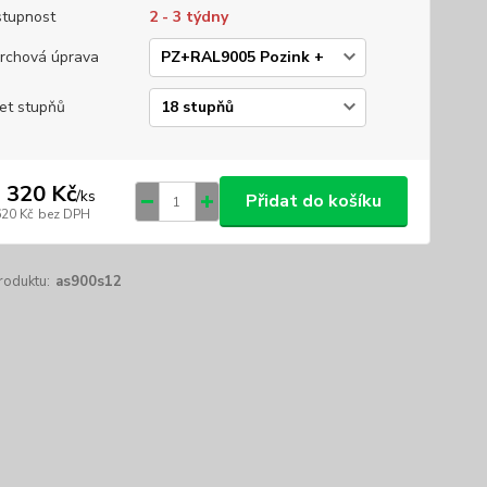
tupnost
2 - 3 týdny
rchová úprava
et stupňů
 320 Kč
/
ks
Přidat do košíku
620 Kč
bez DPH
roduktu:
as900s12