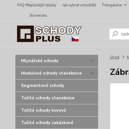
FAQ /Nejčastější otázky
Jak vybrat schodiště
Fotogalerie
Slovensko
Úvod
Mlynářské schody
Zábr
Modulové schody stavebnice
Segmentové schody
Točité schody stavebnice
Točité schody kovové
Točité schody zakázkové