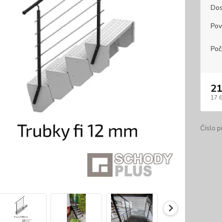
Dos
Pov
Poč
21
17 
Číslo p