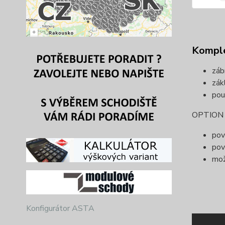
Komple
záb
zák
pou
OPTION (
pov
pov
mož
Konfigurátor ASTA