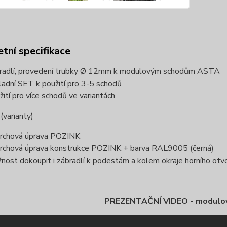
tní specifikace
radlí, provedení trubky Ø 12mm k modulovým schodům ASTA
ladní SET k použití pro 3-5 schodů
žití pro více schodů ve variantách
varianty)
rchová úprava POZINK
rchová úprava konstrukce POZINK + barva RAL9005 (černá)
nost dokoupit i zábradlí k podestám a kolem okraje horního otvo
PREZENTAČNÍ VIDEO - modulo