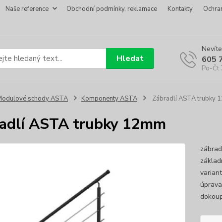
Naše reference
Obchodní podmínky, reklamace
Kontakty
Ochra
Nevíte
Hledat
605 
Po-Čt 
Modulové schody ASTA
Komponenty ASTA
Zábradlí ASTA trubky
adlí ASTA trubky 12mm
zábrad
základ
varian
úprava
dokoup