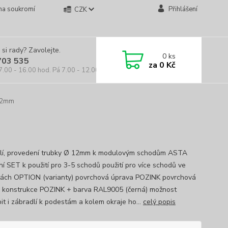
na soukromí
Přihlášení
CZK
 si rady? Zavolejte.
0
ks
703 535
za
0 Kč
7.00 - 16.00 hod. Pá 7.00 - 12.00 hod.
 12mm
lí, provedení trubky Ø 12mm k modulovým schodům ASTA
ní SET k použití pro 3-5 schodů použití pro více schodů ve
tách OPTION (varianty) povrchová úprava POZINK povrchová
 konstrukce POZINK + barva RAL9005 (černá) možnost
it i zábradlí k podestám a kolem okraje ho...
celý popis