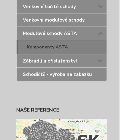
Venkovní točité schody
Venkovní modulové schody
Modulové schody ASTA
Komponenty ASTA
Zábradlí a příslušenství
Schodiště - výroba na zakázku
NAŠE REFERENCE