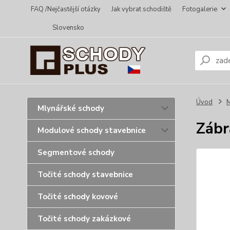
FAQ /Nejčastější otázky
Jak vybrat schodiště
Fotogalerie
Slovensko
Úvod
Mlynářské schody
Zábr
Modulové schody stavebnice
Segmentové schody
Točité schody stavebnice
Točité schody kovové
Točité schody zakázkové