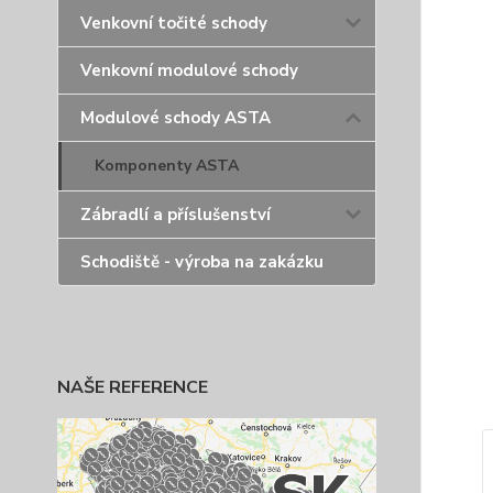
Venkovní točité schody
Venkovní modulové schody
Modulové schody ASTA
Komponenty ASTA
Zábradlí a příslušenství
Schodiště - výroba na zakázku
NAŠE REFERENCE