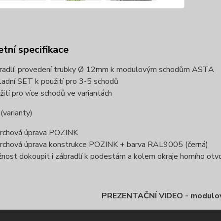
tní specifikace
radlí, provedení trubky Ø 12mm k modulovým schodům ASTA
ladní SET k použití pro 3-5 schodů
žití pro více schodů ve variantách
varianty)
rchová úprava POZINK
rchová úprava konstrukce POZINK + barva RAL9005 (černá)
nost dokoupit i zábradlí k podestám a kolem okraje horního otvo
PREZENTAČNÍ VIDEO - modulo