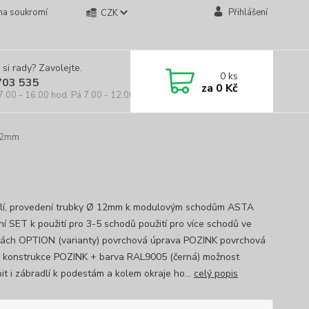
na soukromí
Přihlášení
CZK
 si rady? Zavolejte.
0
ks
703 535
za
0 Kč
7.00 - 16.00 hod. Pá 7.00 - 12.00 hod.
 12mm
lí, provedení trubky Ø 12mm k modulovým schodům ASTA
ní SET k použití pro 3-5 schodů použití pro více schodů ve
tách OPTION (varianty) povrchová úprava POZINK povrchová
 konstrukce POZINK + barva RAL9005 (černá) možnost
it i zábradlí k podestám a kolem okraje ho...
celý popis