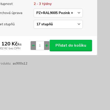
tupnost
2 - 3 týdny
rchová úprava
et stupňů
 120 Kč
/
ks
Přidat do košíku
802 Kč
bez DPH
roduktu:
as900s12