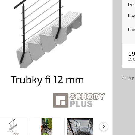
Dos
Pov
Poč
19
15 
Číslo p