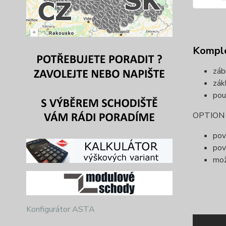
Komple
záb
zák
pou
OPTION (
pov
pov
mož
Konfigurátor ASTA