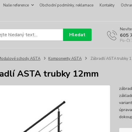
Naše reference
Obchodní podmínky, reklamace
Kontakty
Ochra
Nevíte
Hledat
605 
Po-Čt 
Modulové schody ASTA
Komponenty ASTA
Zábradlí ASTA trubky
adlí ASTA trubky 12mm
zábrad
základ
varian
úprava
dokoup