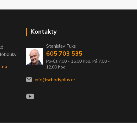
Kontakty
Stanislav Fuks
ké
605 703 535
Klobouky
Po-Čt 7.00 - 16.00 hod. Pá 7.00 -
a na
12.00 hod.
info@schodyplus.cz