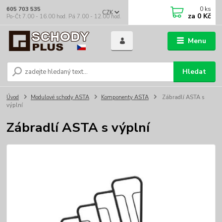
0
ks
605 703 535
CZK
za
0 Kč
Po-Čt 7.00 - 16.00 hod. Pá 7.00 - 12.00 hod.
Menu
Hledat
Úvod
Modulové schody ASTA
Komponenty ASTA
Zábradlí ASTA s
výplní
Zábradlí ASTA s výplní