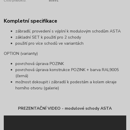
Číslo produktu:
as891
Kompletní specifikace
zábradlí, provedení s výplní k modulovým schodům ASTA
základní SET k použití pro 2 schody
použití pro více schodů ve variantách
OPTION (varianty)
povrchová úprava POZINK
povrchová úprava konstrukce POZINK + barva RAL9005
(černá)
možnost dokoupit i zábradlí k podestám a kolem okraje
horního otvoru (galerie)
PREZENTAČNÍ VIDEO - modulové schody ASTA