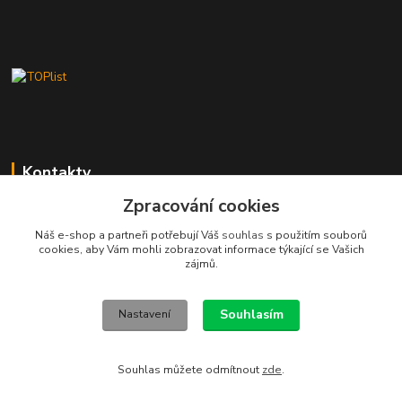
Kontakty
Zpracování cookies
Stanislav Fuks
605 703 535
Náš e-shop a partneři potřebují Váš
souhlas
s použitím souborů
Po-Čt 7.00 - 16.00 hod. Pá 7.00 - 12.00 hod.
cookies, aby Vám mohli zobrazovat informace týkající se Vašich
zájmů.
info@schodyplus.cz
Souhlasím
Nastavení
Souhlas můžete odmítnout
zde
.