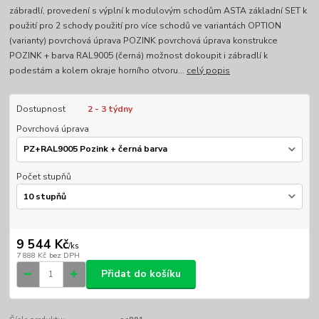
zábradlí, provedení s výplní k modulovým schodům ASTA základní SET k
použití pro 2 schody použití pro více schodů ve variantách OPTION
(varianty) povrchová úprava POZINK povrchová úprava konstrukce
POZINK + barva RAL9005 (černá) možnost dokoupit i zábradlí k
podestám a kolem okraje horního otvoru...
celý popis
Dostupnost
2 - 3 týdny
Povrchová úprava
Počet stupňů
9 544 Kč
/
ks
7 888 Kč
bez DPH
Přidat do košíku