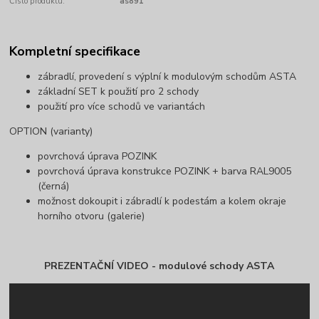
Číslo produktu:
as891
Kompletní specifikace
zábradlí, provedení s výplní k modulovým schodům ASTA
základní SET k použití pro 2 schody
použití pro více schodů ve variantách
OPTION (varianty)
povrchová úprava POZINK
povrchová úprava konstrukce POZINK + barva RAL9005
(černá)
možnost dokoupit i zábradlí k podestám a kolem okraje
horního otvoru (galerie)
PREZENTAČNÍ VIDEO - modulové schody ASTA