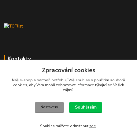
Kontakty
Zpracování cookies
Stanislav Fuks
605 703 535
Náš e-shop a partneři potřebují Váš
souhlas
s použitím souborů
Po-Čt 7.00 - 16.00 hod. Pá 7.00 - 12.00 hod.
cookies, aby Vám mohli zobrazovat informace týkající se Vašich
zájmů.
info@schodyplus.cz
Souhlasím
Nastavení
Souhlas můžete odmítnout
zde
.