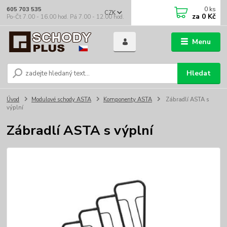
0
ks
605 703 535
CZK
za
0 Kč
Po-Čt 7.00 - 16.00 hod. Pá 7.00 - 12.00 hod.
Menu
Hledat
Úvod
Modulové schody ASTA
Komponenty ASTA
Zábradlí ASTA s
výplní
Zábradlí ASTA s výplní