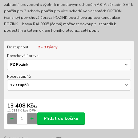
zábradlí, provedení s výplní k modulovým schodům ASTA základní SET k
použití pro 2 schody použití pro více schodů ve variantách OPTION
(varianty) povrchová úprava POZINK povrchová úprava konstrukce
POZINK + barva RAL9005 (černá) možnost dokoupit i zábradlí k
podestám a kolem okraje horního otvoru...
celý popis
Dostupnost
2 - 3 týdny
Povrchová úprava
Počet stupňů
13 408 Kč
/
ks
11 081 Kč
bez DPH
Přidat do košíku