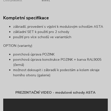
Číslo produktu:
as891
Kompletní specifikace
zábradlí, provedení s výplní k modulovým schodům ASTA
základní SET k použití pro 2 schody
použití pro více schodů ve variantách
OPTION (varianty)
povrchová úprava POZINK
povrchová úprava konstrukce POZINK + barva RAL9005
(černá)
možnost dokoupit i zábradlí k podestám a kolem okraje
horního otvoru (galerie)
PREZENTAČNÍ VIDEO - modulové schody ASTA