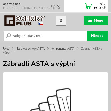
0
ks
605 703 535
CZK
za
0 Kč
Po-Čt 7.00 - 16.00 hod. Pá 7.00 - 12.00 hod.
Menu
Hledat
Úvod
Modulové schody ASTA
Komponenty ASTA
Zábradlí ASTA s
výplní
Zábradlí ASTA s výplní