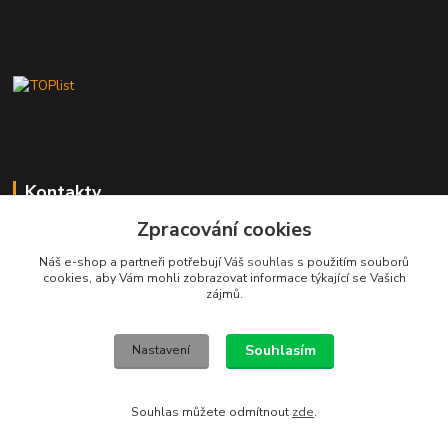
Kontakty
Zpracování cookies
Stanislav Fuks
605 703 535
Náš e-shop a partneři potřebují Váš
souhlas
s použitím souborů
Po-Čt 7.00 - 16.00 hod. Pá 7.00 - 12.00 hod.
cookies, aby Vám mohli zobrazovat informace týkající se Vašich
zájmů.
info@schodyplus.cz
Souhlasím
Nastavení
Souhlas můžete odmítnout
zde
.