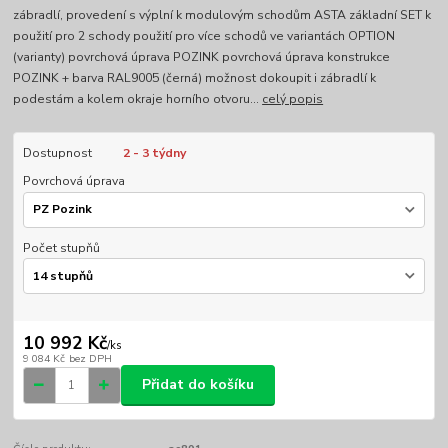
zábradlí, provedení s výplní k modulovým schodům ASTA základní SET k
použití pro 2 schody použití pro více schodů ve variantách OPTION
(varianty) povrchová úprava POZINK povrchová úprava konstrukce
POZINK + barva RAL9005 (černá) možnost dokoupit i zábradlí k
podestám a kolem okraje horního otvoru...
celý popis
Dostupnost
2 - 3 týdny
Povrchová úprava
Počet stupňů
10 992 Kč
/
ks
9 084 Kč
bez DPH
Přidat do košíku