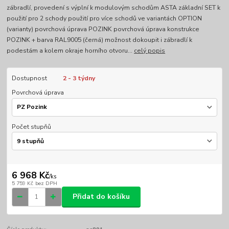
zábradlí, provedení s výplní k modulovým schodům ASTA základní SET k
použití pro 2 schody použití pro více schodů ve variantách OPTION
(varianty) povrchová úprava POZINK povrchová úprava konstrukce
POZINK + barva RAL9005 (černá) možnost dokoupit i zábradlí k
podestám a kolem okraje horního otvoru...
celý popis
Dostupnost
2 - 3 týdny
Povrchová úprava
Počet stupňů
6 968 Kč
/
ks
5 759 Kč
bez DPH
Přidat do košíku