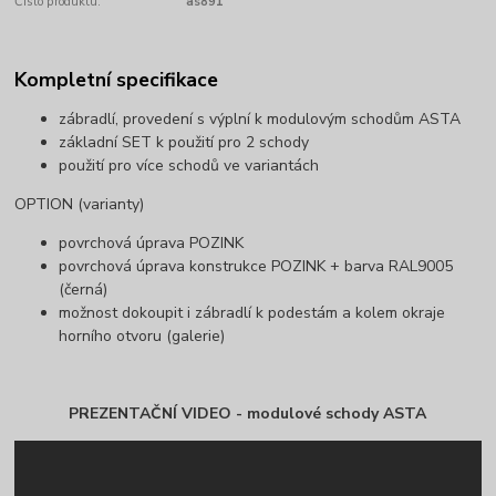
Číslo produktu:
as891
Kompletní specifikace
zábradlí, provedení s výplní k modulovým schodům ASTA
základní SET k použití pro 2 schody
použití pro více schodů ve variantách
OPTION (varianty)
povrchová úprava POZINK
povrchová úprava konstrukce POZINK + barva RAL9005
(černá)
možnost dokoupit i zábradlí k podestám a kolem okraje
horního otvoru (galerie)
PREZENTAČNÍ VIDEO - modulové schody ASTA