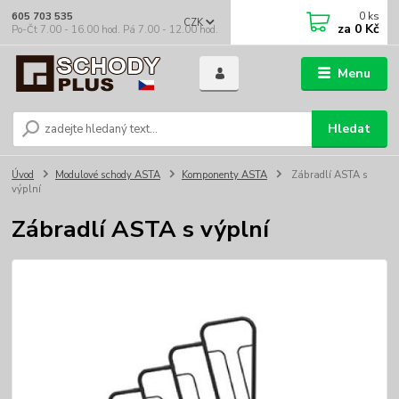
0
ks
605 703 535
CZK
za
0 Kč
Po-Čt 7.00 - 16.00 hod. Pá 7.00 - 12.00 hod.
Menu
Hledat
Úvod
Modulové schody ASTA
Komponenty ASTA
Zábradlí ASTA s
výplní
Zábradlí ASTA s výplní