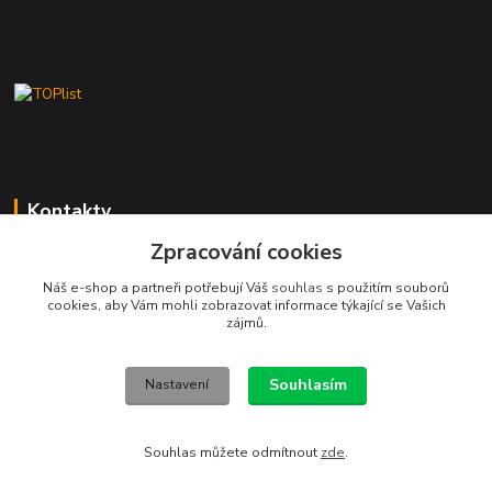
Kontakty
Zpracování cookies
Stanislav Fuks
605 703 535
Náš e-shop a partneři potřebují Váš
souhlas
s použitím souborů
Po-Čt 7.00 - 16.00 hod. Pá 7.00 - 12.00 hod.
cookies, aby Vám mohli zobrazovat informace týkající se Vašich
zájmů.
info@schodyplus.cz
Souhlasím
Nastavení
Souhlas můžete odmítnout
zde
.