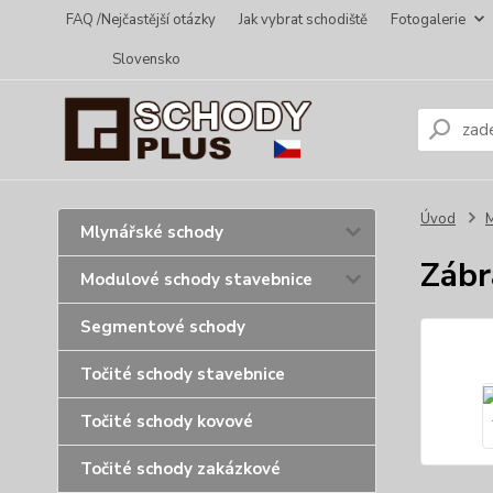
FAQ /Nejčastější otázky
Jak vybrat schodiště
Fotogalerie
Slovensko
Úvod
Mlynářské schody
Zábr
Modulové schody stavebnice
Segmentové schody
Točité schody stavebnice
Točité schody kovové
Točité schody zakázkové