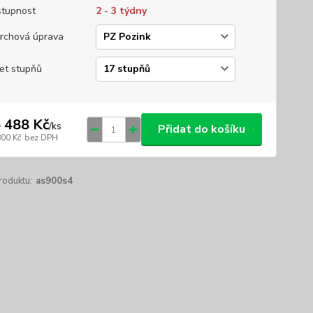
tupnost
2 - 3 týdny
rchová úprava
et stupňů
 488 Kč
/
ks
Přidat do košíku
800 Kč
bez DPH
roduktu:
as900s4