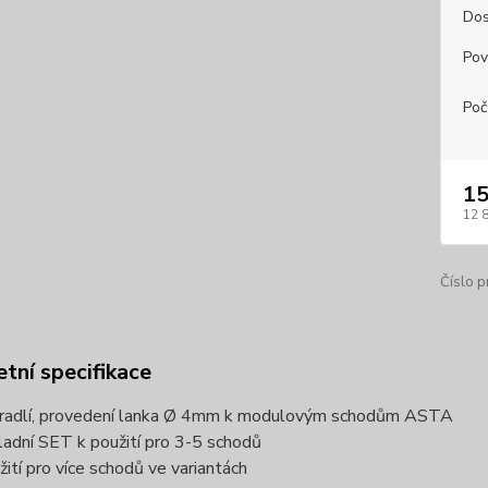
Dos
Pov
Poč
15
12 
Číslo p
tní specifikace
radlí, provedení lanka Ø 4mm k modulovým schodům ASTA
ladní SET k použití pro 3-5 schodů
žití pro více schodů ve variantách