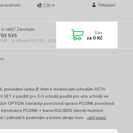
na soukromí
Přihlášení
CZK
 si rady? Zavolejte.
0
ks
703 535
za
0 Kč
7.00 - 16.00 hod. Pá 7.00 - 12.00 hod.
4mm
lí, provedení lanka Ø 4mm k modulovým schodům ASTA
ní SET k použití pro 3-5 schodů použití pro více schodů ve
tách OPTION (varianty) povrchová úprava POZINK povrchová
 konstrukce POZINK + barva RAL9005 (černá) možnost
it i zábradlí k podestám a kolem okraje horn...
celý popis