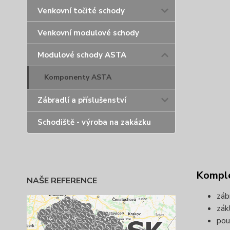
Venkovní točité schody
Venkovní modulové schody
Modulové schody ASTA
Komponenty ASTA
Zábradlí a příslušenství
Schodiště - výroba na zakázku
Komple
NAŠE REFERENCE
záb
zák
pou