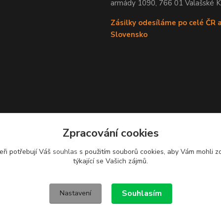
armády 1090, 766 01 Valašské 
Zásilky odesíláme po celé ČR 
Slovensko
Zpracování cookies
eři potřebují Váš
souhlas
s použitím souborů cookies, aby Vám mohli z
týkající se Vašich zájmů.
Souhlasím
Nastavení