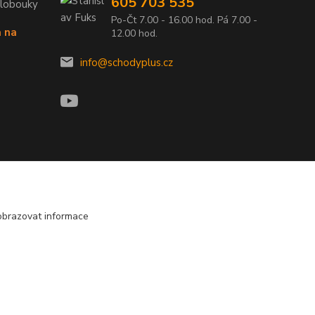
605 703 535
Klobouky
Po-Čt 7.00 - 16.00 hod. Pá 7.00 -
a na
12.00 hod.
info@schodyplus.cz
obrazovat informace