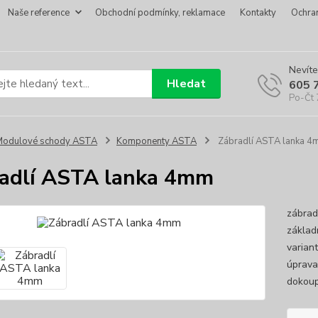
Naše reference
Obchodní podmínky, reklamace
Kontakty
Ochra
Nevíte
Hledat
605 
Po-Čt 
Modulové schody ASTA
Komponenty ASTA
Zábradlí ASTA lanka 
adlí ASTA lanka 4mm
zábrad
základ
varian
úprava
dokoup