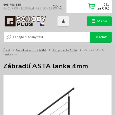
0
ks
605 703 535
CZK
za
0 Kč
Po-Čt 7.00 - 16.00 hod. Pá 7.00 - 12.00 hod.
Menu
Hledat
Úvod
Modulové schody ASTA
Komponenty ASTA
Zábradlí ASTA
lanka 4mm
Zábradlí ASTA lanka 4mm