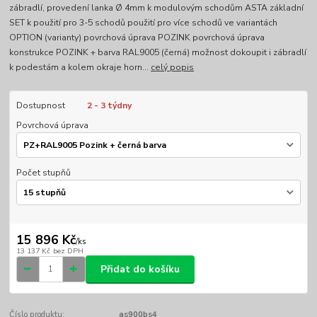
zábradlí, provedení lanka Ø 4mm k modulovým schodům ASTA základní
SET k použití pro 3-5 schodů použití pro více schodů ve variantách
OPTION (varianty) povrchová úprava POZINK povrchová úprava
konstrukce POZINK + barva RAL9005 (černá) možnost dokoupit i zábradlí
k podestám a kolem okraje horn...
celý popis
Dostupnost
2 - 3 týdny
Povrchová úprava
Počet stupňů
15 896 Kč
/
ks
13 137 Kč
bez DPH
Přidat do košíku
Číslo produktu:
as900bs4