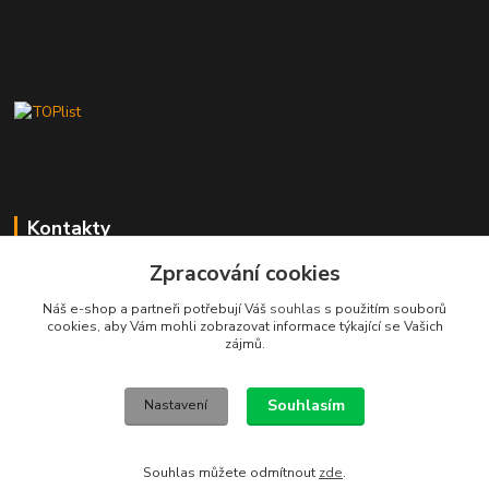
Kontakty
Zpracování cookies
Stanislav Fuks
605 703 535
Náš e-shop a partneři potřebují Váš
souhlas
s použitím souborů
Po-Čt 7.00 - 16.00 hod. Pá 7.00 - 12.00 hod.
cookies, aby Vám mohli zobrazovat informace týkající se Vašich
zájmů.
info@schodyplus.cz
Souhlasím
Nastavení
Souhlas můžete odmítnout
zde
.