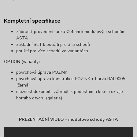
Kompletní specifikace
zábradlí, provedení lanka Ø 4mm k modulovým schodům
ASTA
základní SET k použití pro 3-5 schodů
použití pro více schodů ve variantách
OPTION (varianty)
povrchová úprava POZINK
povrchová úprava konstrukce POZINK + barva RAL9005
(černá)
možnost dokoupit i zábradlí k podestám a kolem okraje
horního otvoru (galerie)
PREZENTAČNÍ VIDEO - modulové schody ASTA