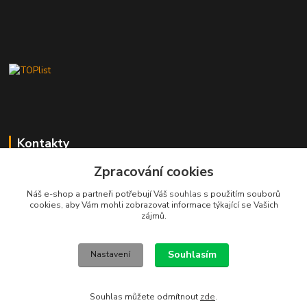
Kontakty
Zpracování cookies
Stanislav Fuks
605 703 535
Náš e-shop a partneři potřebují Váš
souhlas
s použitím souborů
Po-Čt 7.00 - 16.00 hod. Pá 7.00 - 12.00 hod.
cookies, aby Vám mohli zobrazovat informace týkající se Vašich
zájmů.
info@schodyplus.cz
Souhlasím
Nastavení
Souhlas můžete odmítnout
zde
.