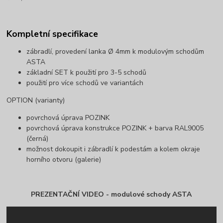
Kompletní specifikace
zábradlí, provedení lanka Ø 4mm k modulovým schodům
ASTA
základní SET k použití pro 3-5 schodů
použití pro více schodů ve variantách
OPTION (varianty)
povrchová úprava POZINK
povrchová úprava konstrukce POZINK + barva RAL9005
(černá)
možnost dokoupit i zábradlí k podestám a kolem okraje
horního otvoru (galerie)
PREZENTAČNÍ VIDEO - modulové schody ASTA