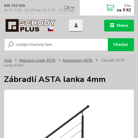
0
ks
605 703 535
CZK
za
0 Kč
Po-Čt 7.00 - 16.00 hod. Pá 7.00 - 12.00 hod.
Menu
Hledat
Úvod
Modulové schody ASTA
Komponenty ASTA
Zábradlí ASTA
lanka 4mm
Zábradlí ASTA lanka 4mm