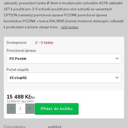
zábradlí, provedení lanka Ø 4mm k modulovým schodům ASTA základní
SET k použití pro 3-5 schodů použití pro více schodů ve variantách
OPTION (varianty) povrchová úprava POZINK povrchová úprava
konstrukce POZINK + barva RAL9005 (černá) možnost dokoupit i zábradlí
k podestám a kolem okraje horn...
celý popis
Dostupnost
2 - 3 týdny
Povrchová úprava
Počet stupňů
15 488 Kč
/
ks
12 800 Kč
bez DPH
Přidat do košíku
Číslo produktu:
as900s4