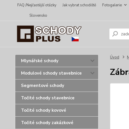
FAQ /Nejčastější otázky
Jak vybrat schodiště
Fotogalerie
Slovensko
Úvod
Mlynářské schody
Zábr
Modulové schody stavebnice
Segmentové schody
Točité schody stavebnice
Točité schody kovové
Točité schody zakázkové