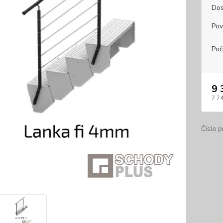
Dos
Pov
Poč
9 
7 7
Číslo p