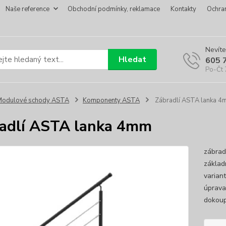
Naše reference
Obchodní podmínky, reklamace
Kontakty
Ochra
Nevíte
Hledat
605 
Po-Čt 
Modulové schody ASTA
Komponenty ASTA
Zábradlí ASTA lanka 
adlí ASTA lanka 4mm
zábrad
základ
varian
úprava
dokoup