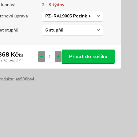
tupnost
2 - 3 týdny
rchová úprava
et stupňů
368 Kč
/
ks
Přidat do košíku
42 Kč
bez DPH
roduktu:
as900bs4