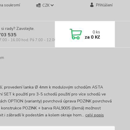
na soukromí
Přihlášení
CZK
 si rady? Zavolejte.
0
ks
703 535
za
0 Kč
7.00 - 16.00 hod. Pá 7.00 - 12.00 hod.
4mm
lí, provedení lanka Ø 4mm k modulovým schodům ASTA
ní SET k použití pro 3-5 schodů použití pro více schodů ve
tách OPTION (varianty) povrchová úprava POZINK povrchová
 konstrukce POZINK + barva RAL9005 (černá) možnost
it i zábradlí k podestám a kolem okraje horn...
celý popis