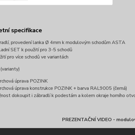
tní specifikace
radlí, provedení lanka Ø 4mm k modulovým schodům ASTA
ladní SET k použití pro 3-5 schodů
žití pro více schodů ve variantách
varianty)
rchová úprava POZINK
rchová úprava konstrukce POZINK + barva RAL9005 (černá)
nost dokoupit i zábradlí k podestám a kolem okraje horního otvo
PREZENTAČNÍ VIDEO - modulo