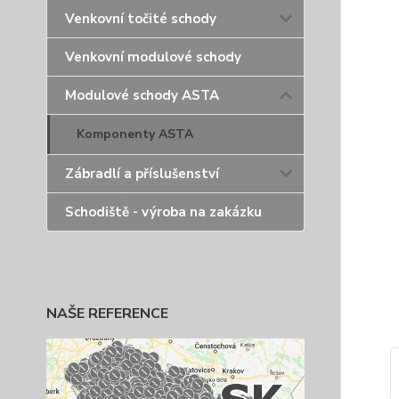
Venkovní točité schody
Venkovní modulové schody
Modulové schody ASTA
Komponenty ASTA
Zábradlí a příslušenství
Schodiště - výroba na zakázku
NAŠE REFERENCE