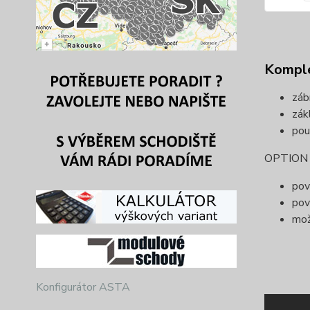
Komple
záb
zák
pou
OPTION (
pov
pov
mož
Konfigurátor ASTA