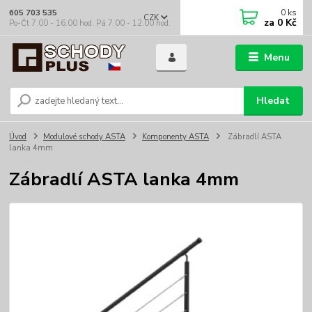
0
ks
605 703 535
CZK
za
0 Kč
Po-Čt 7.00 - 16.00 hod. Pá 7.00 - 12.00 hod.
Menu
Hledat
Úvod
Modulové schody ASTA
Komponenty ASTA
Zábradlí ASTA
lanka 4mm
Zábradlí ASTA lanka 4mm