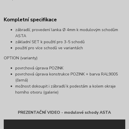
Kompletní specifikace
zábradlí, provedení lanka Ø 4mm k modulovým schodům
ASTA
základní SET k použití pro 3-5 schodů
použití pro více schodů ve variantách
OPTION (varianty)
povrchová úprava POZINK
povrchová úprava konstrukce POZINK + barva RAL9005
(černá)
možnost dokoupit i zábradlí k podestám a kolem okraje
horního otvoru (galerie)
PREZENTAČNÍ VIDEO - modulové schody ASTA