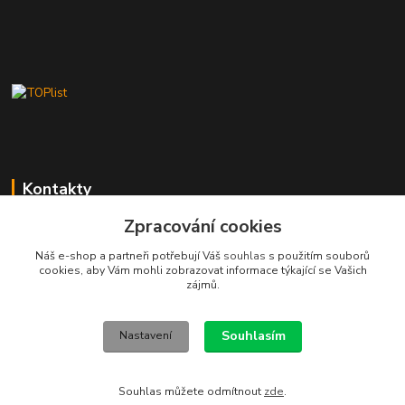
Kontakty
Zpracování cookies
Stanislav Fuks
605 703 535
Náš e-shop a partneři potřebují Váš
souhlas
s použitím souborů
Po-Čt 7.00 - 16.00 hod. Pá 7.00 - 12.00 hod.
cookies, aby Vám mohli zobrazovat informace týkající se Vašich
zájmů.
info@schodyplus.cz
Souhlasím
Nastavení
Souhlas můžete odmítnout
zde
.