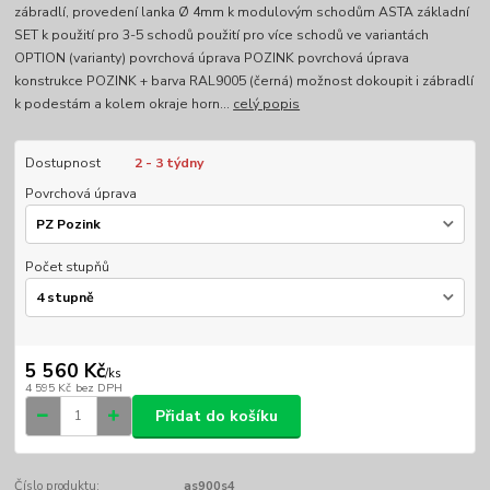
zábradlí, provedení lanka Ø 4mm k modulovým schodům ASTA základní
SET k použití pro 3-5 schodů použití pro více schodů ve variantách
OPTION (varianty) povrchová úprava POZINK povrchová úprava
konstrukce POZINK + barva RAL9005 (černá) možnost dokoupit i zábradlí
k podestám a kolem okraje horn...
celý popis
Dostupnost
2 - 3 týdny
Povrchová úprava
Počet stupňů
5 560 Kč
/
ks
4 595 Kč
bez DPH
Přidat do košíku
Číslo produktu:
as900s4