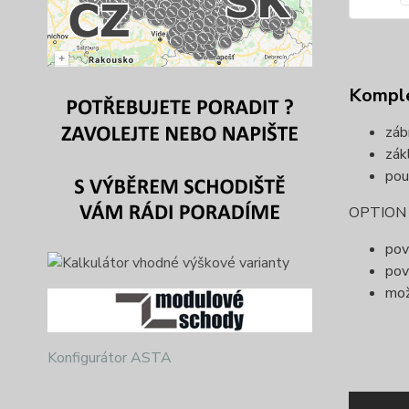
Komple
záb
zák
pou
OPTION (
pov
pov
mož
Konfigurátor ASTA