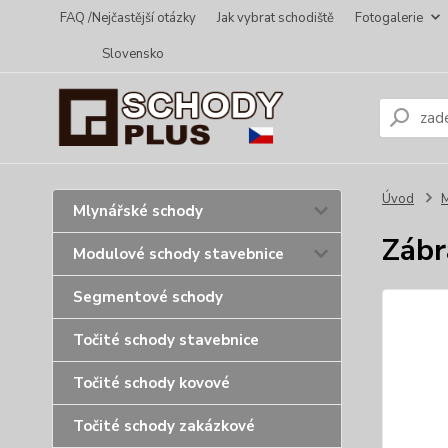
FAQ /Nejčastější otázky
Jak vybrat schodiště
Fotogalerie
Slovensko
Úvod
Mlynářské schody
Zábr
Modulové schody stavebnice
Segmentové schody
Točité schody stavebnice
Točité schody kovové
Točité schody zakázkové