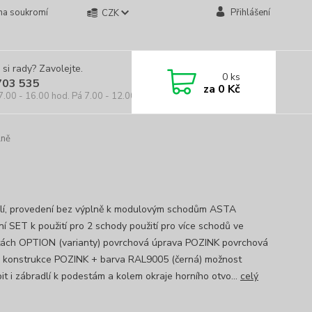
na soukromí
Přihlášení
CZK
 si rady? Zavolejte.
0
ks
703 535
za
0 Kč
7.00 - 16.00 hod. Pá 7.00 - 12.00 hod.
lně
lí, provedení bez výplně k modulovým schodům ASTA
ní SET k použití pro 2 schody použití pro více schodů ve
tách OPTION (varianty) povrchová úprava POZINK povrchová
 konstrukce POZINK + barva RAL9005 (černá) možnost
it i zábradlí k podestám a kolem okraje horního otvo...
celý