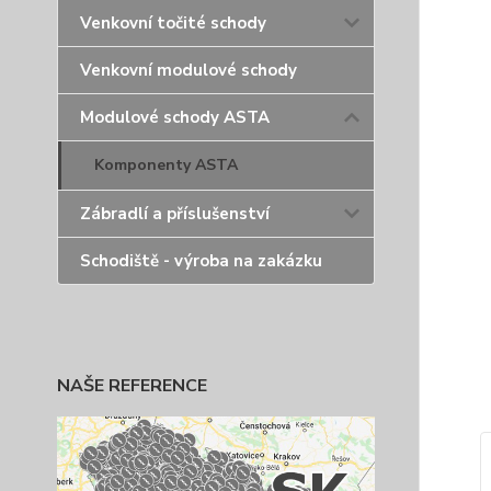
Venkovní točité schody
Venkovní modulové schody
Modulové schody ASTA
Komponenty ASTA
Zábradlí a příslušenství
Schodiště - výroba na zakázku
NAŠE REFERENCE