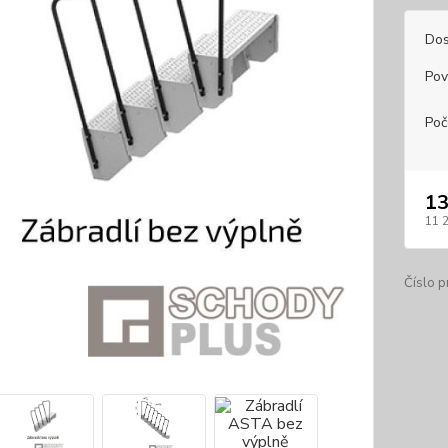
Dos
Pov
Poč
13
11 
Číslo p