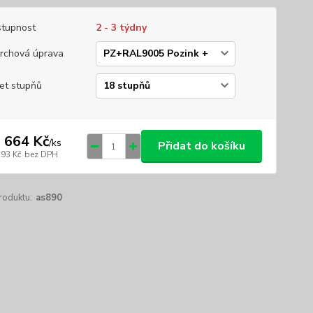
tupnost
2 - 3 týdny
rchová úprava
et stupňů
 664 Kč
/
ks
Přidat do košíku
293 Kč
bez DPH
roduktu:
as890