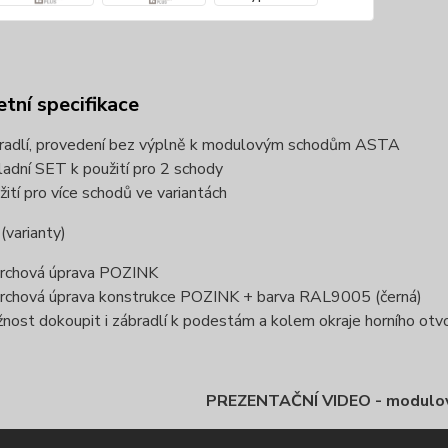
tní specifikace
radlí, provedení bez výplně k modulovým schodům ASTA
ladní SET k použití pro 2 schody
žití pro více schodů ve variantách
varianty)
rchová úprava POZINK
rchová úprava konstrukce POZINK + barva RAL9005 (černá)
nost dokoupit i zábradlí k podestám a kolem okraje horního otvo
PREZENTAČNÍ VIDEO - modulo