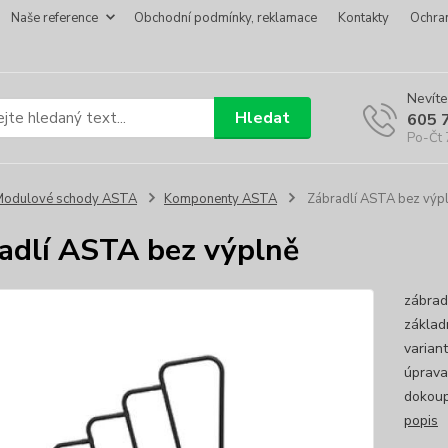
Naše reference
Obchodní podmínky, reklamace
Kontakty
Ochra
Nevíte
Hledat
605 
Po-Čt 
Modulové schody ASTA
Komponenty ASTA
Zábradlí ASTA bez výp
adlí ASTA bez výplně
zábrad
základ
varian
úprava
dokoup
popis