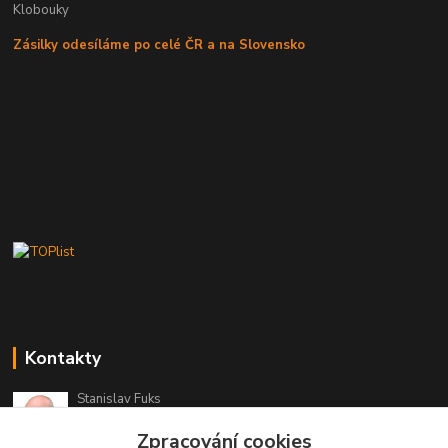
Klobouky
Zásilky odesíláme po celé ČR a na Slovensko
Kontakty
Stanislav Fuks
605 703 535
Zpracování cookies
Po-Čt 7.00 - 16.00 hod. Pá 7.00 - 12.00 hod.