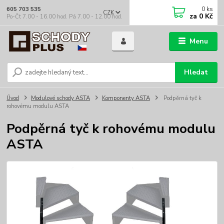
0
ks
605 703 535
CZK
za
0 Kč
Po-Čt 7.00 - 16.00 hod. Pá 7.00 - 12.00 hod.
Menu
Hledat
Úvod
Modulové schody ASTA
Komponenty ASTA
Podpěrná tyč k
rohovému modulu ASTA
Podpěrná tyč k rohovému modulu
ASTA