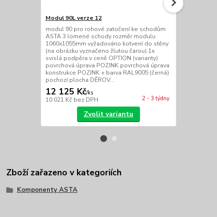
Modul 90L verze 12
Modul 90P v
modul 90 pro rohové zatočení ke schodům
modul 90 pr
ASTA 3 lomené schody rozměr modulu
ASTA 3 lome
1060x1055mm vyžadováno kotvení do stěny
1060x1055mm
(na obrázku vyznačeno žlutou čarou) 1x
(na obrázku 
svislá podpěra v ceně OPTION (varianty)
svislá podpě
povrchová úprava POZINK povrchová úprava
povrchová ú
konstrukce POZINK + barva RAL9005 (černá)
konstrukce 
pochozí plocha DĚROV...
pochozí ploc
12 125 Kč
12 125 
/
ks
2 - 3 týdny
10 021 Kč
bez DPH
10 021 Kč
be
Zvolit variantu
Zboží zařazeno v kategoriích
Komponenty ASTA