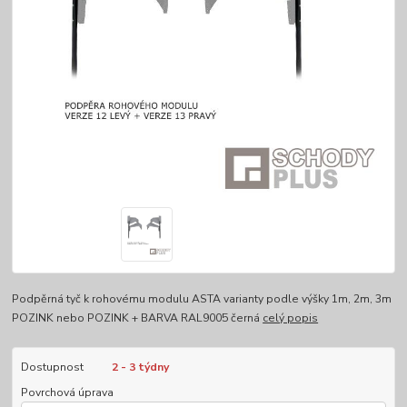
Podpěrná tyč k rohovému modulu ASTA varianty podle výšky 1m, 2m, 3m
POZINK nebo POZINK + BARVA RAL9005 černá
celý popis
Dostupnost
2 - 3 týdny
Povrchová úprava