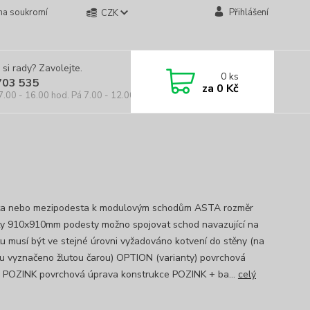
na soukromí
Přihlášení
CZK
 si rady? Zavolejte.
0
ks
703 535
za
0 Kč
7.00 - 16.00 hod. Pá 7.00 - 12.00 hod.
a nebo mezipodesta k modulovým schodům ASTA rozměr
y 910x910mm podesty možno spojovat schod navazující na
u musí být ve stejné úrovni vyžadováno kotvení do stěny (na
u vyznačeno žlutou čarou) OPTION (varianty) povrchová
 POZINK povrchová úprava konstrukce POZINK + ba...
celý