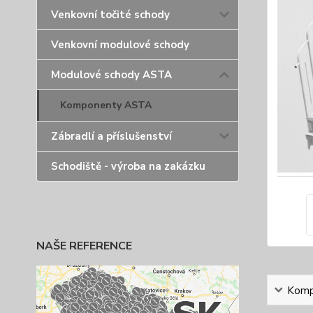
Venkovní točité schody
Venkovní modulové schody
Modulové schody ASTA
Komponenty ASTA
Zábradlí a příslušenství
Schodiště - výroba na zakázku
NAŠE REFERENCE
Kompl