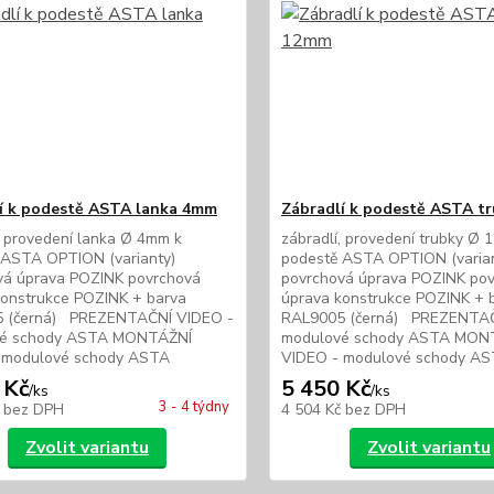
í k podestě ASTA lanka 4mm
Zábradlí k podestě ASTA t
, provedení lanka Ø 4mm k
zábradlí, provedení trubky Ø
 ASTA OPTION (varianty)
podestě ASTA OPTION (varian
vá úprava POZINK povrchová
povrchová úprava POZINK po
konstrukce POZINK + barva
úprava konstrukce POZINK + 
 (černá) PREZENTAČNÍ VIDEO -
RAL9005 (černá) PREZENTAČ
vé schody ASTA MONTÁŽNÍ
modulové schody ASTA MON
 modulové schody ASTA
VIDEO - modulové schody A
 Kč
5 450 Kč
/
ks
/
ks
3 - 4 týdny
č
bez DPH
4 504 Kč
bez DPH
Zvolit variantu
Zvolit variantu