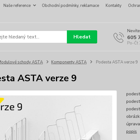
Naše reference
Obchodní podmínky, reklamace
Kontakty
Ochra
Nevíte
Hledat
605 
Po-Čt 
Modulové schody ASTA
Komponenty ASTA
Podesta ASTA verze 9
sta ASTA verze 9
podest
podest
podest
obrázk
úprava
popis