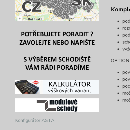
Komple
pod
ro
pod
sch
vyž
OPTION (
pov
pov
poc
mož
mož
Konfigurátor ASTA