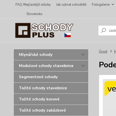
FAQ /Nejčastější otázky
Jak vybrat schodiště
Fotogalerie
Slovensko
Úvod
Mlynářské schody
Pode
Modulové schody stavebnice
Segmentové schody
Točité schody stavebnice
Točité schody kovové
Točité schody zakázkové