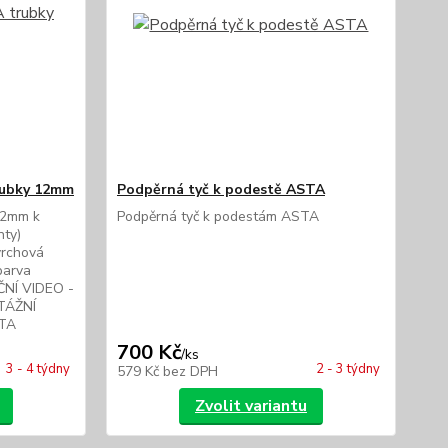
rubky 12mm
Podpěrná tyč k podestě ASTA
 12mm k
Podpěrná tyč k podestám ASTA
ty)
vrchová
barva
NÍ VIDEO -
TÁŽNÍ
STA
700 Kč
/
ks
3 - 4 týdny
2 - 3 týdny
579 Kč
bez DPH
Zvolit variantu