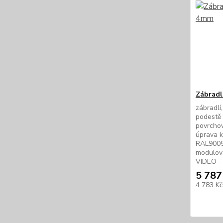
Zábradl
zábradlí
podestě
povrcho
úprava 
RAL9005
modulo
VIDEO -
5 787
4 783 K