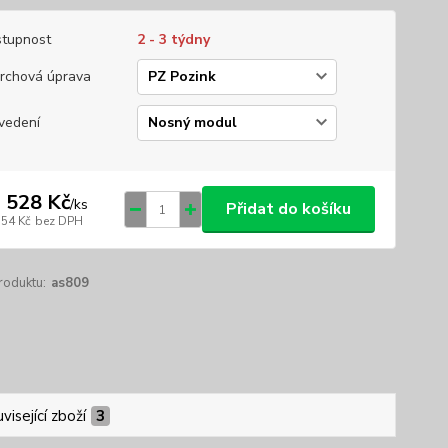
tupnost
2 - 3 týdny
rchová úprava
vedení
 528 Kč
/
ks
Přidat do košíku
354 Kč
bez DPH
roduktu:
as809
visející zboží
3