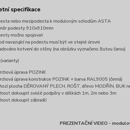
tní specifikace
esta nebo mezipodesta k modulovým schodům ASTA
změr podesty 910x910mm
esty možno spojovat
od navazující na podestu musí být ve stejné úrovni
adováno kotvení do stěny (na obrázku vyznačeno žlutou čarou)
varianty)
rchová úprava POZINK
rchová úprava konstrukce POZINK + barva RAL9005 (černá)
hozí plocha DĚROVANÝ PLECH, ROŠT, dřevo MODŘÍN, BUK
nost dokoupit svislé podpěry v délkách 1m, 2m nebo 3m
nost dokoupit zábradlí
PREZENTAČNÍ VIDEO - modulo