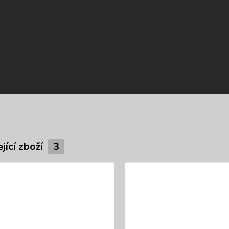
jící zboží
3