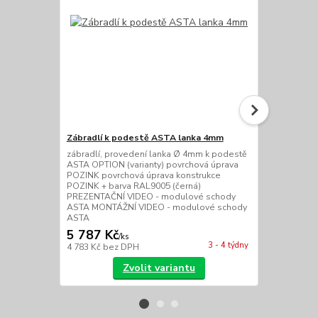
Zábradlí k podestě ASTA lanka 4mm
Zábradlí k 
zábradlí, provedení lanka Ø 4mm k podestě
zábradlí, pr
ASTA OPTION (varianty) povrchová úprava
podestě AST
POZINK povrchová úprava konstrukce
úprava POZI
POZINK + barva RAL9005 (černá)
POZINK + ba
PREZENTAČNÍ VIDEO - modulové schody
PREZENTAČN
ASTA MONTÁŽNÍ VIDEO - modulové schody
ASTA MONTÁ
ASTA
ASTA
5 787 Kč
5 450 Kč
/
ks
3 - 4 týdny
4 783 Kč
bez DPH
4 504 Kč
bez
Zvolit variantu