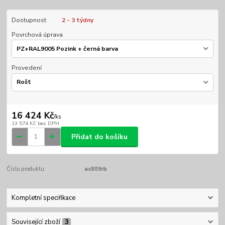
Dostupnost
2 - 3 týdny
Povrchová úprava
Provedení
16 424 Kč
/
ks
13 574 Kč
bez DPH
Přidat do košíku
Číslo produktu:
as809rb
Kompletní specifikace
Související zboží
3