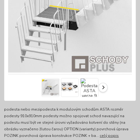
podesta nebo mezipodesta k modulovým schodům ASTA rozměr
podesty 910x910mm podesty možno spojovat schod navazující na
podestu musí být ve stejné úrovni vyžadováno kotvení do stěny (na
obrázku vyznačeno žlutou čarou) OPTION (varianty) povrchová úprava
POZINK povrchová úprava konstrukce POZINK + ba...
celý popis