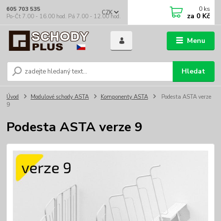
0
ks
605 703 535
CZK
za
0 Kč
Po-Čt 7.00 - 16.00 hod. Pá 7.00 - 12.00 hod.
Menu
Hledat
Úvod
Modulové schody ASTA
Komponenty ASTA
Podesta ASTA verze
9
Podesta ASTA verze 9