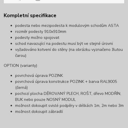
Kompletní specifikace
podesta nebo mezipodesta k modulovým schodům ASTA
rozměr podesty 910x910mm
podesty možno spojovat
schod navazující na podestu musí být ve stejné úrovni
vyžadováno kotvení do stěny (na obrázku vyznačeno žlutou
čarou)
OPTION (varianty)
povrchová úprava POZINK
povrchová úprava konstrukce POZINK + barva RAL9005
(černá)
pochozí plocha DĚROVANÝ PLECH, ROŠT, dřevo MODŘÍN,
BUK nebo pouze NOSNÝ MODUL
možnost dokoupit svislé podpěry v délkách 1m, 2m nebo 3m
možnost dokoupit zábradlí