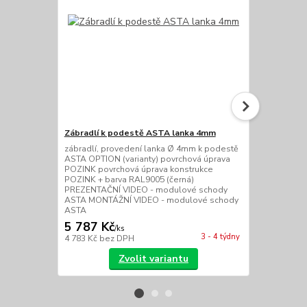
Zábradlí k podestě ASTA lanka 4mm
Zábradlí k 
zábradlí, provedení lanka Ø 4mm k podestě
zábradlí, pr
ASTA OPTION (varianty) povrchová úprava
podestě AST
POZINK povrchová úprava konstrukce
úprava POZI
POZINK + barva RAL9005 (černá)
POZINK + ba
PREZENTAČNÍ VIDEO - modulové schody
PREZENTAČN
ASTA MONTÁŽNÍ VIDEO - modulové schody
ASTA MONTÁ
ASTA
ASTA
5 787 Kč
5 450 Kč
/
ks
3 - 4 týdny
4 783 Kč
bez DPH
4 504 Kč
bez
Zvolit variantu