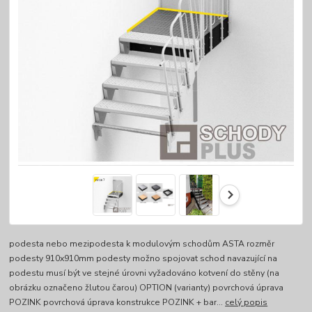
podesta nebo mezipodesta k modulovým schodům ASTA rozměr
podesty 910x910mm podesty možno spojovat schod navazující na
podestu musí být ve stejné úrovni vyžadováno kotvení do stěny (na
obrázku označeno žlutou čarou) OPTION (varianty) povrchová úprava
POZINK povrchová úprava konstrukce POZINK + bar...
celý popis