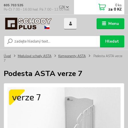
0
ks
605 703 535
CZK
za
0 Kč
Po-Čt 7.00 - 16.00 hod. Pá 7.00 - 12.00 hod.
Menu
Hledat
Úvod
Modulové schody ASTA
Komponenty ASTA
Podesta ASTA verze
7
Podesta ASTA verze 7