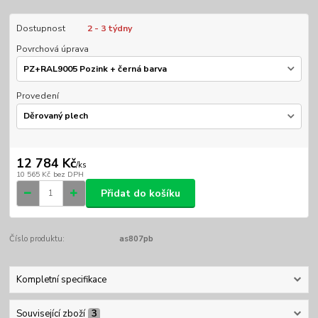
Dostupnost
2 - 3 týdny
Povrchová úprava
Provedení
12 784 Kč
/
ks
10 565 Kč
bez DPH
Přidat do košíku
Číslo produktu:
as807pb
Kompletní specifikace
Související zboží
3