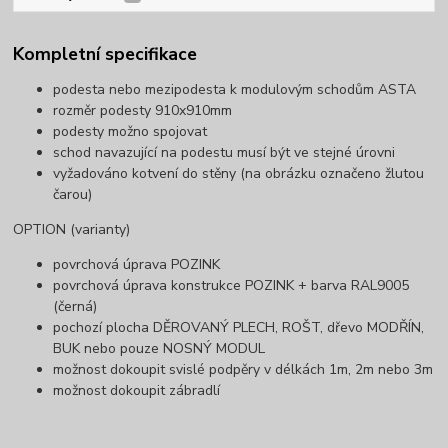
Kompletní specifikace
podesta nebo mezipodesta k modulovým schodům ASTA
rozměr podesty 910x910mm
podesty možno spojovat
schod navazující na podestu musí být ve stejné úrovni
vyžadováno kotvení do stěny (na obrázku označeno žlutou
čarou)
OPTION (varianty)
povrchová úprava POZINK
povrchová úprava konstrukce POZINK + barva RAL9005
(černá)
pochozí plocha DĚROVANÝ PLECH, ROŠT, dřevo MODŘÍN,
BUK nebo pouze NOSNÝ MODUL
možnost dokoupit svislé podpěry v délkách 1m, 2m nebo 3m
možnost dokoupit zábradlí