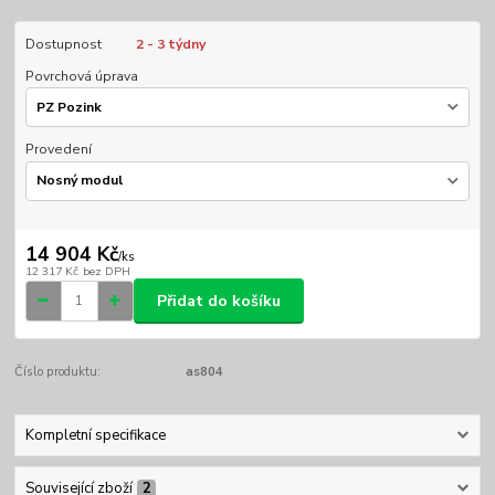
Dostupnost
2 - 3 týdny
Povrchová úprava
Provedení
14 904 Kč
/
ks
12 317 Kč
bez DPH
Přidat do košíku
Číslo produktu:
as804
Kompletní specifikace
Související zboží
2