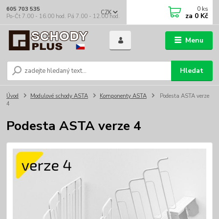
0
ks
605 703 535
CZK
za
0 Kč
Po-Čt 7.00 - 16.00 hod. Pá 7.00 - 12.00 hod.
Menu
Hledat
Úvod
Modulové schody ASTA
Komponenty ASTA
Podesta ASTA verze
4
Podesta ASTA verze 4