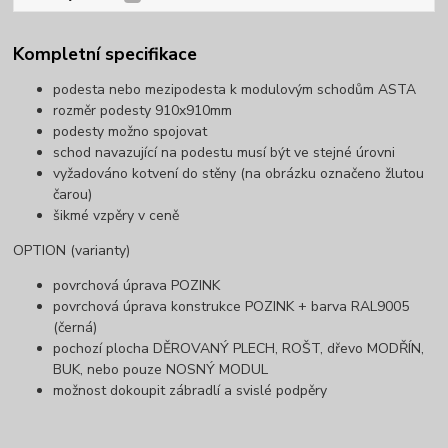
Kompletní specifikace
podesta nebo mezipodesta k modulovým schodům ASTA
rozměr podesty 910x910mm
podesty možno spojovat
schod navazující na podestu musí být ve stejné úrovni
vyžadováno kotvení do stěny (na obrázku označeno žlutou
čarou)
šikmé vzpěry v ceně
OPTION (varianty)
povrchová úprava POZINK
povrchová úprava konstrukce POZINK + barva RAL9005
(černá)
pochozí plocha DĚROVANÝ PLECH, ROŠT, dřevo MODŘÍN,
BUK, nebo pouze NOSNÝ MODUL
možnost dokoupit zábradlí a svislé podpěry