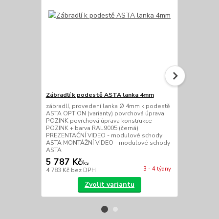
Zábradlí k podestě ASTA lanka 4mm
Zábradlí k 
zábradlí, provedení lanka Ø 4mm k podestě
zábradlí, pr
ASTA OPTION (varianty) povrchová úprava
podestě AST
POZINK povrchová úprava konstrukce
úprava POZI
POZINK + barva RAL9005 (černá)
POZINK + ba
PREZENTAČNÍ VIDEO - modulové schody
PREZENTAČN
ASTA MONTÁŽNÍ VIDEO - modulové schody
ASTA MONTÁ
ASTA
ASTA
5 787 Kč
5 450 Kč
/
ks
3 - 4 týdny
4 783 Kč
bez DPH
4 504 Kč
bez
Zvolit variantu