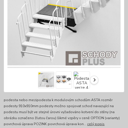
podesta nebo mezipodesta k modulovým schodům ASTA rozměr
podesty 910x910mm podesty možno spojovat schod navazující na
podestu musí být ve stejné úrovni vyžadováno kotvení do stěny (na
obrázku označeno žlutou čarou) šikmé vzpěry v ceně OPTION (varianty)
povrchová úprava POZINK povrchová úprava kon...
celý popis