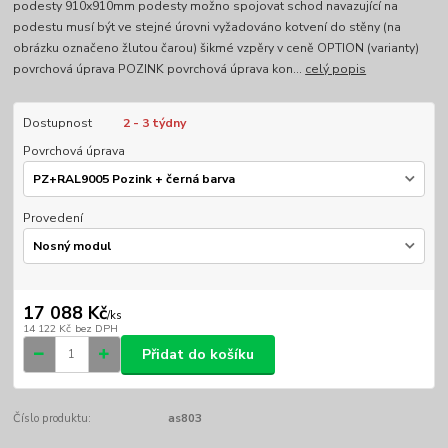
podesty 910x910mm podesty možno spojovat schod navazující na
podestu musí být ve stejné úrovni vyžadováno kotvení do stěny (na
obrázku označeno žlutou čarou) šikmé vzpěry v ceně OPTION (varianty)
povrchová úprava POZINK povrchová úprava kon...
celý popis
Dostupnost
2 - 3 týdny
Povrchová úprava
Provedení
17 088 Kč
/
ks
14 122 Kč
bez DPH
Přidat do košíku
Číslo produktu:
as803