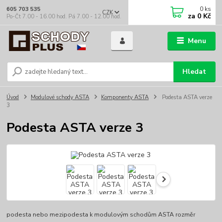
0
ks
605 703 535
CZK
za
0 Kč
Po-Čt 7.00 - 16.00 hod. Pá 7.00 - 12.00 hod.
Menu
Hledat
Úvod
Modulové schody ASTA
Komponenty ASTA
Podesta ASTA verze
3
Podesta ASTA verze 3
podesta nebo mezipodesta k modulovým schodům ASTA rozměr