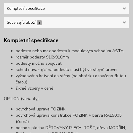
Kompletní specifikace
Související zboží
2
Kompletní specifikace
podesta nebo mezipodesta k modulovým schodům ASTA
rozměr podesty 910x910mm
podesty možno spojovat
schod navazující na podestu musí být ve stejné úrovni
vyžadováno kotvení do stěny (na obrázku označeno žlutou
čarou)
šikmé vzpěry v ceně
OPTION (varianty)
povrchová úprava POZINK
povrchová úprava konstrukce POZINK + barva RAL9005
(černá)
pochozí plocha DĚROVANÝ PLECH, ROŠT, dřevo MODŘÍN,