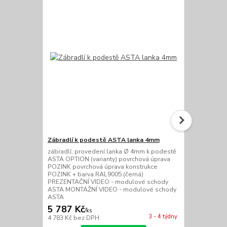
Zábradlí k podestě ASTA lanka 4mm
Zábradlí k 
zábradlí, provedení lanka Ø 4mm k podestě
zábradlí, pr
ASTA OPTION (varianty) povrchová úprava
podestě AST
POZINK povrchová úprava konstrukce
úprava POZI
POZINK + barva RAL9005 (černá)
POZINK + ba
PREZENTAČNÍ VIDEO - modulové schody
PREZENTAČN
ASTA MONTÁŽNÍ VIDEO - modulové schody
ASTA MONTÁ
ASTA
ASTA
5 787 Kč
5 450 Kč
/
ks
3 - 4 týdny
4 783 Kč
bez DPH
4 504 Kč
bez