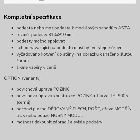
Kompletní specifikace
podesta nebo mezipodesta k modulovým schodům ASTA
rozměr podesty 910x910mm
podesty možno spojovat
schod navazující na podestu musí být ve stejné úrovni
vyžadováno kotvení do stěny (na obrázku označeno žlutou
čarou)
šikmé vzpěry v ceně
OPTION (varianty)
povrchová úprava POZINK
povrchová úprava konstrukce POZINK + barva RAL9005
(černá)
pochozí plocha DĚROVANÝ PLECH, ROŠT, dřevo MODŘÍN,
BUK nebo pouze NOSNÝ MODUL
možnost dokoupit zábradlí a svislé podpěry