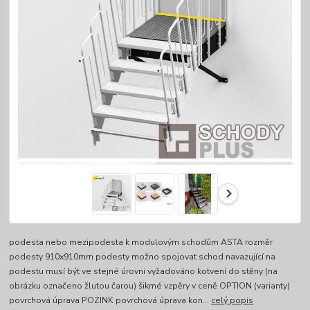
podesta nebo mezipodesta k modulovým schodům ASTA rozměr
podesty 910x910mm podesty možno spojovat schod navazující na
podestu musí být ve stejné úrovni vyžadováno kotvení do stěny (na
obrázku označeno žlutou čarou) šikmé vzpěry v ceně OPTION (varianty)
povrchová úprava POZINK povrchová úprava kon...
celý popis