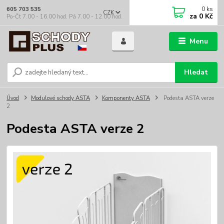
0
ks
605 703 535
CZK
za
0 Kč
Po-Čt 7.00 - 16.00 hod. Pá 7.00 - 12.00 hod.
Menu
Hledat
Úvod
Modulové schody ASTA
Komponenty ASTA
Podesta ASTA verze
2
Podesta ASTA verze 2