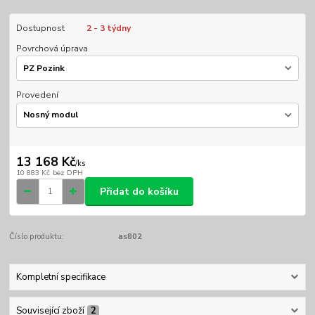
Dostupnost
2 - 3 týdny
Povrchová úprava
Provedení
13 168 Kč
/
ks
10 883 Kč
bez DPH
Přidat do košíku
Číslo produktu:
as802
Kompletní specifikace
Související zboží
2