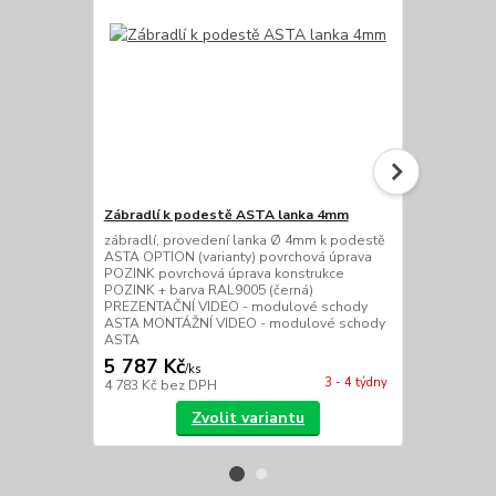
Zábradlí k podestě ASTA lanka 4mm
Zábradlí k 
zábradlí, provedení lanka Ø 4mm k podestě
zábradlí, pr
ASTA OPTION (varianty) povrchová úprava
podestě AST
POZINK povrchová úprava konstrukce
úprava POZI
POZINK + barva RAL9005 (černá)
POZINK + ba
PREZENTAČNÍ VIDEO - modulové schody
PREZENTAČN
ASTA MONTÁŽNÍ VIDEO - modulové schody
ASTA MONTÁ
ASTA
ASTA
5 787 Kč
5 450 Kč
/
ks
3 - 4 týdny
4 783 Kč
bez DPH
4 504 Kč
bez
Zvolit variantu