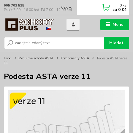
0
ks
605 703 535
CZK
za
0 Kč
Po-Čt 7.00 - 16.00 hod. Pá 7.00 - 12.00 hod.
Menu
Hledat
Úvod
Modulové schody ASTA
Komponenty ASTA
Podesta ASTA verze
11
Podesta ASTA verze 11