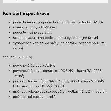
Kompletní specifikace
podesta nebo mezipodesta k modulovým schodům ASTA
rozměr podesty 910x910mm
podesty možno spojovat
schod navazující na podestu musí být ve stejné úrovni
vyžadováno kotvení do stěny (na obrázku vyznačeno žlutou
čarou)
OPTION (varianty)
povrchová úprava POZINK
povrchová úprava konstrukce POZINK + barva RAL9005
(černá)
pochozí plocha DĚROVANÝ PLECH, ROŠT, dřevo MODŘÍN,
BUK nebo pouze NOSNÝ MODUL
možnost dokoupit svislé podpěry v délkách 1m, 2m nebo 3m
možnost dokoupit zábradlí