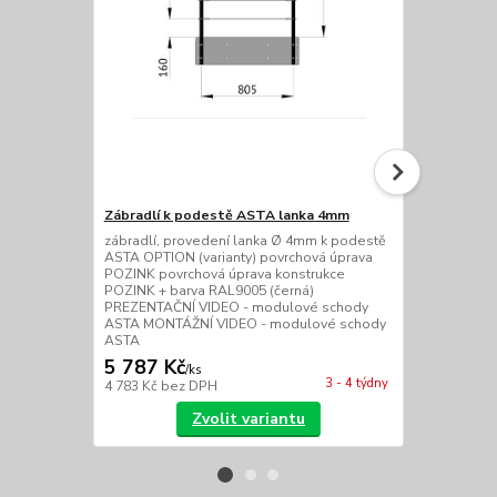
Zábradlí k podestě ASTA lanka 4mm
Zábradlí k 
zábradlí, provedení lanka Ø 4mm k podestě
zábradlí, pr
ASTA OPTION (varianty) povrchová úprava
podestě AST
POZINK povrchová úprava konstrukce
úprava POZI
POZINK + barva RAL9005 (černá)
POZINK + ba
PREZENTAČNÍ VIDEO - modulové schody
PREZENTAČN
ASTA MONTÁŽNÍ VIDEO - modulové schody
ASTA MONTÁ
ASTA
ASTA
5 787 Kč
5 450 Kč
/
ks
3 - 4 týdny
4 783 Kč
bez DPH
4 504 Kč
bez
Zvolit variantu