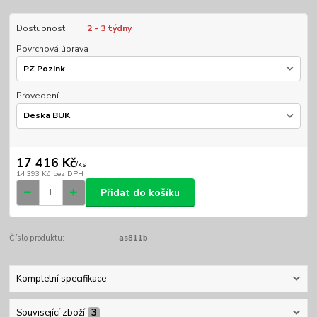
Dostupnost
2 - 3 týdny
Povrchová úprava
Provedení
17 416 Kč
/
ks
14 393 Kč
bez DPH
Přidat do košíku
Číslo produktu:
as811b
Kompletní specifikace
Související zboží
3