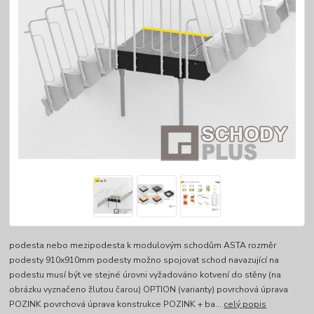
podesta nebo mezipodesta k modulovým schodům ASTA rozměr
podesty 910x910mm podesty možno spojovat schod navazující na
podestu musí být ve stejné úrovni vyžadováno kotvení do stěny (na
obrázku vyznačeno žlutou čarou) OPTION (varianty) povrchová úprava
POZINK povrchová úprava konstrukce POZINK + ba...
celý popis