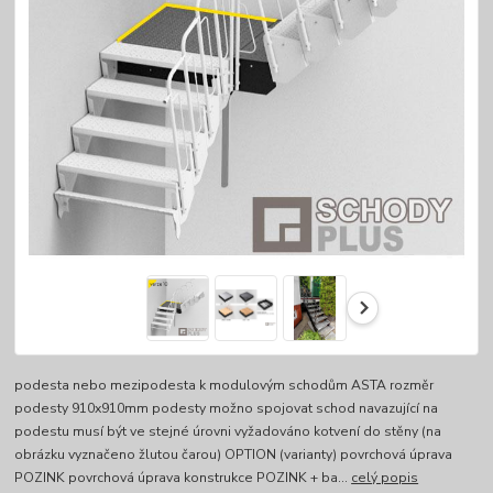
podesta nebo mezipodesta k modulovým schodům ASTA rozměr
podesty 910x910mm podesty možno spojovat schod navazující na
podestu musí být ve stejné úrovni vyžadováno kotvení do stěny (na
obrázku vyznačeno žlutou čarou) OPTION (varianty) povrchová úprava
POZINK povrchová úprava konstrukce POZINK + ba...
celý popis