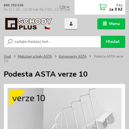
0
ks
605 703 535
CZK
za
0 Kč
Po-Čt 7.00 - 16.00 hod. Pá 7.00 - 12.00 hod.
Menu
Hledat
Úvod
Modulové schody ASTA
Komponenty ASTA
Podesta ASTA verze
10
Podesta ASTA verze 10