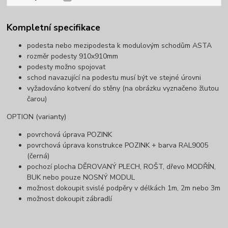
Kompletní specifikace
podesta nebo mezipodesta k modulovým schodům ASTA
rozměr podesty 910x910mm
podesty možno spojovat
schod navazující na podestu musí být ve stejné úrovni
vyžadováno kotvení do stěny (na obrázku vyznačeno žlutou
čarou)
OPTION (varianty)
povrchová úprava POZINK
povrchová úprava konstrukce POZINK + barva RAL9005
(černá)
pochozí plocha DĚROVANÝ PLECH, ROŠT, dřevo MODŘÍN,
BUK nebo pouze NOSNÝ MODUL
možnost dokoupit svislé podpěry v délkách 1m, 2m nebo 3m
možnost dokoupit zábradlí