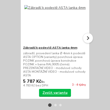
Zábradlí k podestě ASTA lanka 4mm
Zábradlí k 
zábradlí, provedení lanka Ø 4mm k podestě
zábradlí, pr
ASTA OPTION (varianty) povrchová úprava
podestě AST
POZINK povrchová úprava konstrukce
úprava POZI
POZINK + barva RAL9005 (černá)
POZINK + ba
PREZENTAČNÍ VIDEO - modulové schody
PREZENTAČN
ASTA MONTÁŽNÍ VIDEO - modulové schody
ASTA MONTÁ
ASTA
ASTA
5 787 Kč
5 450 Kč
/
ks
3 - 4 týdny
4 783 Kč
bez DPH
4 504 Kč
bez
Zvolit variantu