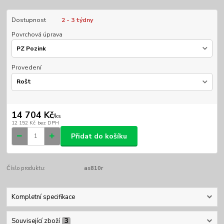
Dostupnost
2 - 3 týdny
Povrchová úprava
Provedení
14 704 Kč
/
ks
12 152 Kč
bez DPH
Přidat do košíku
Číslo produktu:
as810r
Kompletní specifikace
Související zboží
3