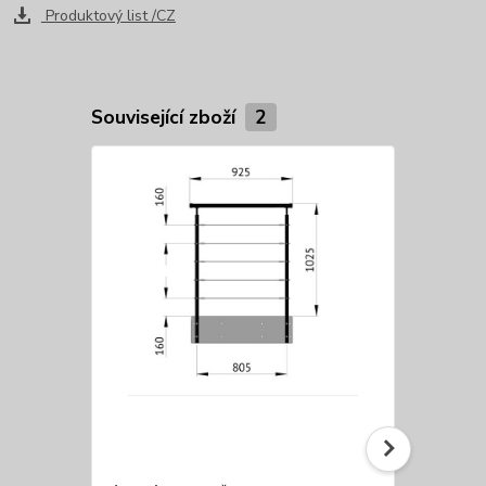
Produktový list /CZ
Související zboží
2