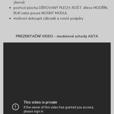
(černá)
pochozí plocha DĚROVANÝ PLECH, ROŠT, dřevo MODŘÍN,
BUK nebo pouze NOSNÝ MODUL
možnost dokoupit zábradlí a svislé podpěry
PREZENTAČNÍ VIDEO - modulové schody ASTA