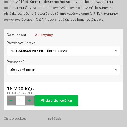
podesty 910x910mm podesty možno spojovat schod navazující na
podestu musí být ve stejné úrovni vyžadováno kotvení do stěny (na
obrázku označeno žlutou čarou) šikmé vzpěry v ceně OPTION (varianty)
povrchová úprava POZINK povrchová úprava kon...
celý popis
Dostupnost
2 - 3 týdny
Povrchová úprava
Provedení
16 200 Kč
/
ks
13 388 Kč
bez DPH
Přidat do košíku
Číslo produktu:
as801pb