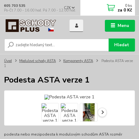
0
ks
605 703 535
CZK
za
0 Kč
Po-Čt 7.00 - 16.00 hod. Pá 7.00 - 12.00 hod.
Menu
Hledat
Úvod
Modulové schody ASTA
Komponenty ASTA
Podesta ASTA verze
1
Podesta ASTA verze 1
podesta nebo mezipodesta k modulovým schodům ASTA rozměr