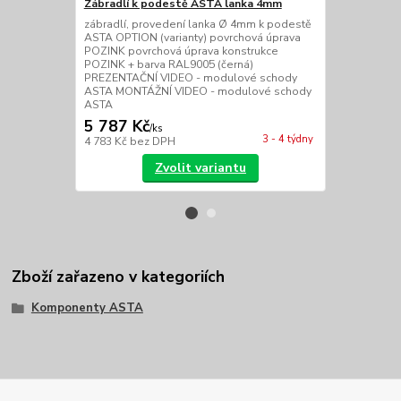
Zábradlí k podestě ASTA lanka 4mm
Zábradlí k 
zábradlí, provedení lanka Ø 4mm k podestě
zábradlí, pr
ASTA OPTION (varianty) povrchová úprava
podestě AST
POZINK povrchová úprava konstrukce
úprava POZI
POZINK + barva RAL9005 (černá)
POZINK + ba
PREZENTAČNÍ VIDEO - modulové schody
PREZENTAČN
ASTA MONTÁŽNÍ VIDEO - modulové schody
ASTA MONTÁ
ASTA
ASTA
5 787 Kč
5 450 Kč
/
ks
3 - 4 týdny
4 783 Kč
bez DPH
4 504 Kč
bez
Zvolit variantu
Zboží zařazeno v kategoriích
Komponenty ASTA