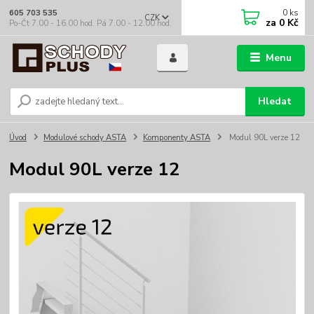
0
ks
605 703 535
CZK
za
0 Kč
Po-Čt 7.00 - 16.00 hod. Pá 7.00 - 12.00 hod.
Menu
Hledat
Úvod
Modulové schody ASTA
Komponenty ASTA
Modul 90L verze 12
Modul 90L verze 12