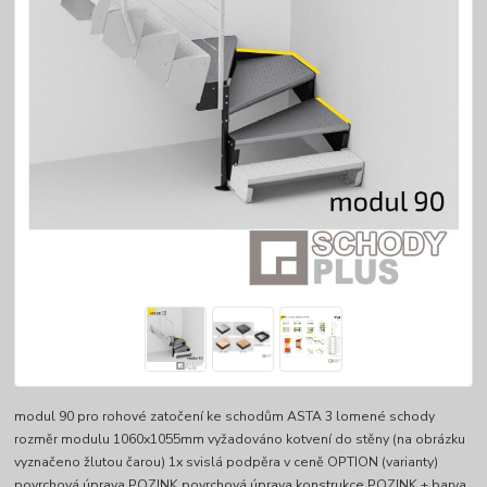
modul 90 pro rohové zatočení ke schodům ASTA 3 lomené schody
rozměr modulu 1060x1055mm vyžadováno kotvení do stěny (na obrázku
vyznačeno žlutou čarou) 1x svislá podpěra v ceně OPTION (varianty)
povrchová úprava POZINK povrchová úprava konstrukce POZINK + barva