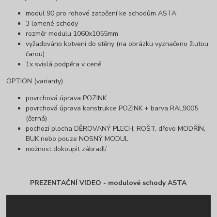
modul 90 pro rohové zatočení ke schodům ASTA
3 lomené schody
rozměr modulu 1060x1055mm
vyžadováno kotvení do stěny (na obrázku vyznačeno žlutou
čarou)
1x svislá podpěra v ceně
OPTION (varianty)
povrchová úprava POZINK
povrchová úprava konstrukce POZINK + barva RAL9005
(černá)
pochozí plocha DĚROVANÝ PLECH, ROŠT, dřevo MODŘÍN,
BUK nebo pouze NOSNÝ MODUL
možnost dokoupit zábradlí
PREZENTAČNÍ VIDEO - modulové schody ASTA