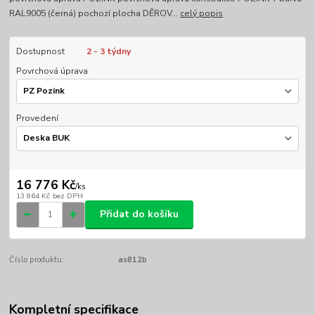
RAL9005 (černá) pochozí plocha DĚROV...
celý popis
Dostupnost
2 - 3 týdny
Povrchová úprava
Provedení
16 776 Kč
/
ks
13 864 Kč
bez DPH
Přidat do košíku
Číslo produktu:
as812b
Kompletní specifikace