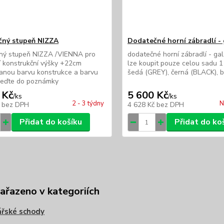
ný stupeň NIZZA
Dodatečné horní zábradlí - 
ný stupeň NIZZA /VIENNA pro
dodatečné horní zábradlí - ga
 konstrukční výšky +22cm
lze koupit pouze celou sadu 1
anou barvu konstrukce a barvu
šedá (GREY), černá (BLACK), 
veďte do poznámky
 Kč
5 600 Kč
/
ks
/
ks
2 - 3 týdny
N
č
bez DPH
4 628 Kč
bez DPH
Přidat do košíku
Přidat do ko
zařazeno v kategoriích
řské schody