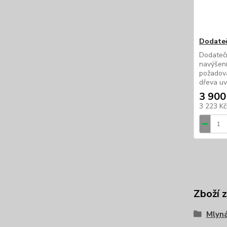
Dodateč
Dodateč
navýšení
požadov
dřeva u
3 900
3 223 K
Zboží 
Mlyná