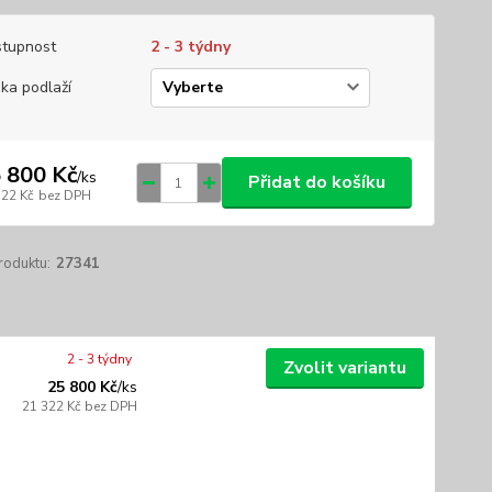
tupnost
2 - 3 týdny
ka podlaží
 800 Kč
/
ks
Přidat do košíku
322 Kč
bez DPH
roduktu:
27341
2 - 3 týdny
Zvolit variantu
25 800 Kč
/
ks
21 322 Kč
bez DPH