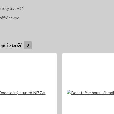
ický list /CZ
ážní návod
jící zboží
2