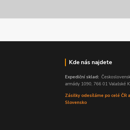
Kde nás najdete
Expediční sklad:
Českoslovens
armády 1090, 766 01 Valašské 
Zásilky odesíláme po celé ČR 
Slovensko