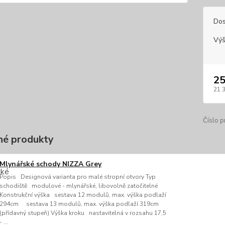
Dos
Výš
25
21 
Číslo p
é produkty
Mlynářské schody NIZZA Grey
Popis Designová varianta pro malé stropní otvory Typ
schodiště modulové - mlynářské, libovolně zatočitelné
Konstrukční výška sestava 12 modulů, max. výška podlaží
294cm sestava 13 modulů, max. výška podlaží 319cm
(přídavný stupeň) Výška kroku nastavitelná v rozsahu 17,5
- ...