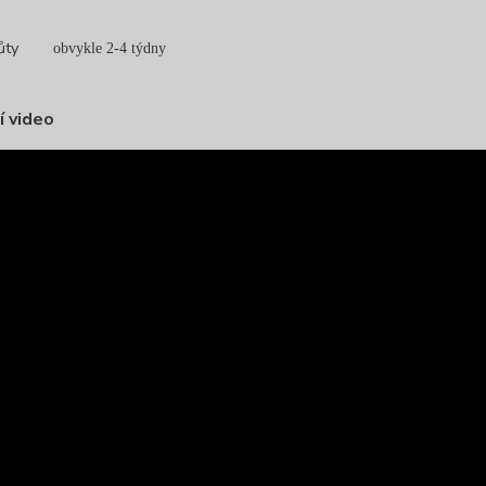
ůty
obvykle 2-4 týdny
í video