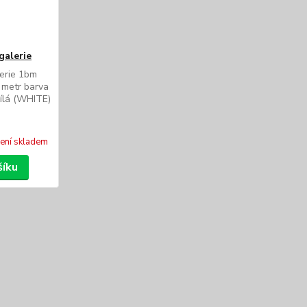
galerie
lerie 1bm
 metr barva
bílá (WHITE)
ení skladem
šíku