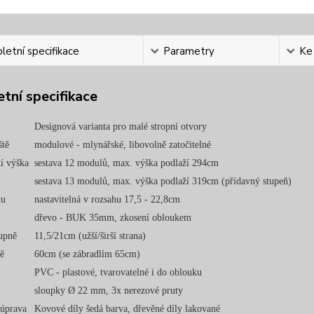
etní specifikace
Parametry
Ke
tní specifikace
Designová varianta pro malé stropní otvory
ště
modulové - mlynářské, libovolně zatočitelné
í výška
sestava 12 modulů, max. výška podlaží 294cm
sestava 13 modulů, max. výška podlaží 319cm (přídavný stupeň)
ku
nastavitelná v rozsahu 17,5 - 22,8cm
dřevo - BUK 35mm, zkosení obloukem
upně
11,5/21cm (užší/širší strana)
ně
60cm (se zábradlím 65cm)
PVC - plastové, tvarovatelné i do oblouku
sloupky Ø 22 mm, 3x nerezové pruty
úprava
Kovové díly šedá barva, dřevěné díly lakované