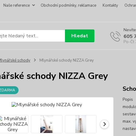
Naše reference
Obchodní podmínky, reklamace
Kontakty
Ochra
Nevíte
Hledat
605 
Po-Čt 
lynářské schody
Mlynářské schody NIZZA Grey
ářské schody NIZZA Grey
Sch
 ZDARMA
Popis 
modulo
sestav
max. v
nastavi