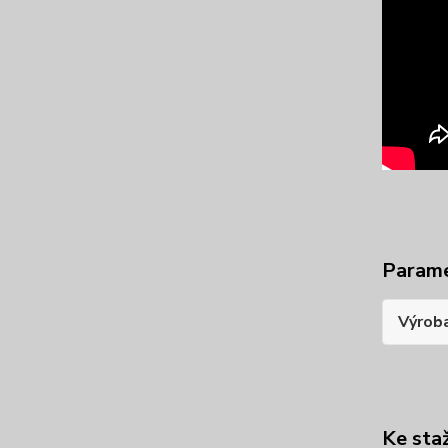
Param
Výrob
Ke sta