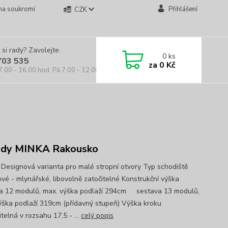
na soukromí
Přihlášení
CZK
 si rady? Zavolejte.
0
ks
703 535
za
0 Kč
7.00 - 16.00 hod. Pá 7.00 - 12.00 hod.
ody MINKA Rakousko
Designová varianta pro malé stropní otvory Typ schodiště
vé - mlynářské, libovolně zatočitelné Konstrukční výška
a 12 modulů, max. výška podlaží 294cm sestava 13 modulů,
ýška podlaží 319cm (přídavný stupeň) Výška kroku
telná v rozsahu 17,5 - ...
celý popis