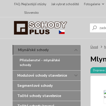
FAQ /Nejčastější otázky
Jak vybrat schodiště
Fotogalerie
Slovensko
Úvod
M
Mlynářské schody
Mlyn
Příslušenství - mlynářské
schody
Doprava
Modulové schody stavebnice
Segmentové schody
Točité schody stavebnice