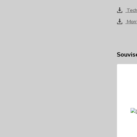
Techn
Mont
Souvise