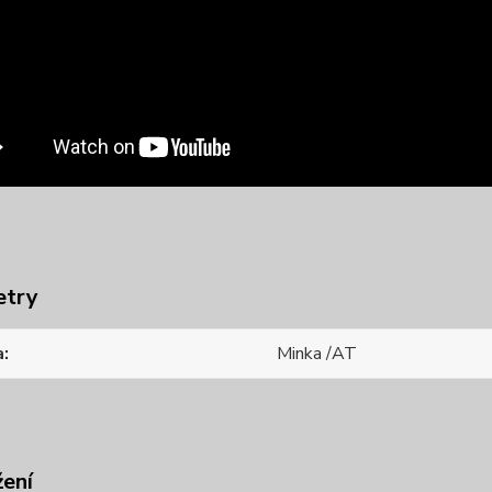
etry
a
Minka /AT
žení