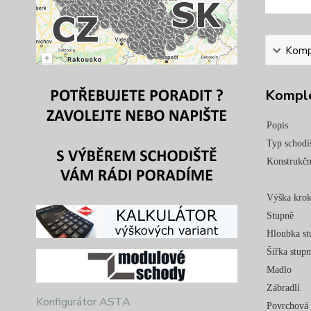
Kompl
Komple
Popis
Typ schodi
Konstrukčn
Výška kro
Stupně
Hloubka st
Šířka stup
Madlo
Zábradlí
Konfigurátor ASTA
Povrchová 