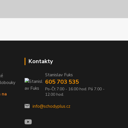
Kontakty
Stanislav Fuks
ké
605 703 535
Klobouky
Po-Čt 7.00 - 16.00 hod. Pá 7.00 -
a na
12.00 hod.
info@schodyplus.cz