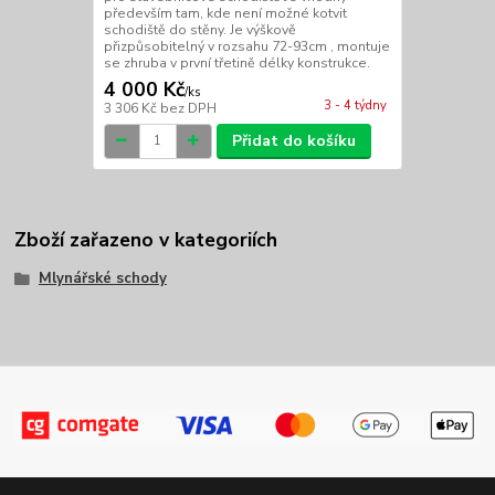
především tam, kde není možné kotvit
schodiště do stěny. Je výškově
přizpůsobitelný v rozsahu 72-93cm , montuje
se zhruba v první třetině délky konstrukce.
4 000 Kč
/
ks
3 - 4 týdny
3 306 Kč
bez DPH
Přidat do košíku
Zboží zařazeno v kategoriích
Mlynářské schody