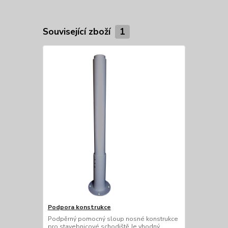
Související zboží
1
Podpora konstrukce
Podpěrný pomocný sloup nosné konstrukce
pro stavebnicové schodiště Je vhodný