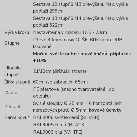
Sestava 12 stupňů /13 převýšení. Max. výška
podlaží 299cm
Sestava 13 stupňů /14 převýšení. Max. výška
podlaží 322cm
Výška kroku
Nastavitelná v rozsahu 18,5 - 23cm
Dřevo 40mm masiv OLŠE, BUK nebo DUB,
Stupně
lakované
Moření světle nebo tmavě hnědá: příplatek
+10%
Hloubka
21/12cm (širší/užší strana)
stupně
Šířka stupně
60cm (se zábradlím 65cm)
PE plastové (snadno tvarovatelné i do
Madlo
oblouku)
Svislé sloupky Ø 25 mm + 6 horizontálních
Zábradlí
nerezových prutů Ø 5mm,
kovové úchyty
Barva kovu*
RAL9006 světle šedá (SILVER)
RAL9005 černá (BLACK)
RAL9003 bílá (WHITE)