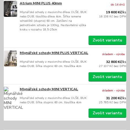
Atrium MINI PLUS 40mm
do 14 dnů
Mlynářské schody z masivního dřeva OLŠE, BUK
19 600 Kč
/
ks
nebo DUB, tloušťka dřeva 4cm. Šířka ramene
16 198 Kč
bez DPH
schodiště (stupnic) 60 cm. Zatížení na
jednotlivém schodu je 130kg. Nastavitelná výška
kroku v rozsahu 18,5-25cm
Zvolit variantu
Mlynářské schody MINI PLUS VERTICAL
skladem - výroba
Mlynářské schody z masivního dřeva OLŠE, BUK
32 800 Kč
/
ks
nebo DUB, šířka stupnic 60 cm, tloušťka 4cm
27 107 Kč
bez DPH
Zvolit variantu
Mlynářské schody MINI VERTICAL
skladem - výroba
Mlynářské schody z masivního dřeva OLŠE, BUK
31 200 Kč
/
ks
nebo DUB, šířka stupnic 60 cm, tloušťka 4cm
25 785 Kč
bez DPH
Zvolit variantu