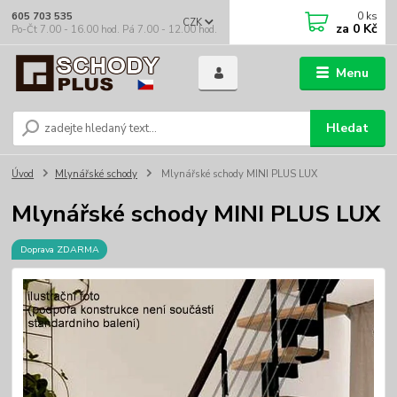
0
ks
605 703 535
CZK
za
0 Kč
Po-Čt 7.00 - 16.00 hod. Pá 7.00 - 12.00 hod.
Menu
Hledat
Úvod
Mlynářské schody
Mlynářské schody MINI PLUS LUX
Mlynářské schody MINI PLUS LUX
Doprava ZDARMA