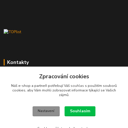
Kontakty
Stanislav Fuks
Zpracování cookies
605 703 535
Náš e-shop a partneři potřebují Váš
souhlas
s použitím souborů
Po-Čt 7.00 - 16.00 hod. Pá 7.00 - 12.00 hod.
cookies, aby Vám mohli zobrazovat informace týkající se Vašich
zájmů.
info@schodyplus.cz
Souhlasím
Nastavení