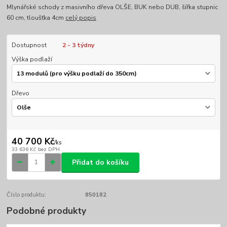
Mlynářské schody z masivního dřeva OLŠE, BUK nebo DUB, šířka stupnic
60 cm, tloušťka 4cm
celý popis
Dostupnost
2 - 3 týdny
Výška podlaží
Dřevo
40 700 Kč
/
ks
33 636 Kč
bez DPH
Přidat do košíku
Číslo produktu:
850182
Podobné produkty