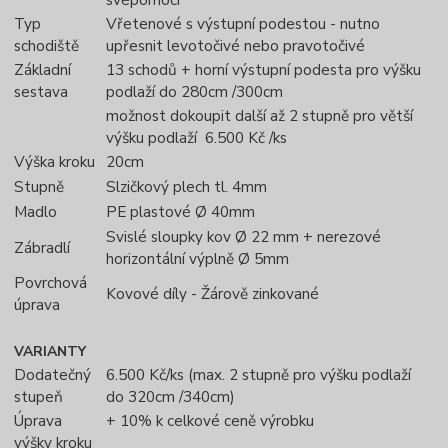
Typ
Vřetenové s výstupní podestou - nutno
schodiště
upřesnit levotočivé nebo pravotočivé
Základní
13 schodů + horní výstupní podesta pro výšku
sestava
podlaží do 280cm /300cm
možnost dokoupit další až 2 stupně pro větší
výšku podlaží 6.500 Kč /ks
Výška kroku
20cm
Stupně
Slzičkový plech tl. 4mm
Madlo
PE plastové Ø 40mm
Svislé sloupky kov Ø 22 mm + nerezové
Zábradlí
horizontální výplně Ø 5mm
Povrchová
Kovové díly - Žárově zinkované
úprava
VARIANTY
Dodatečný
6.500 Kč/ks (max. 2 stupně pro výšku podlaží
stupeň
do 320cm /340cm)
Úprava
+ 10% k celkové ceně výrobku
výšky kroku