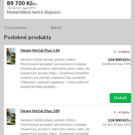
89 700 Kč
/
ks
74 132 Kč
bez DPH
Momentálně není k dispozici
Číslo produktu:
80119
Podobné produkty
Heavy Metal Plus 144
3 - 4 týdny
Venkovní točité schody, průměr 144cm.
104 900 Kč
/
ks
Pozinkované provedení pro venkovní instalace.
86 694 Kč
bez DPH
Vhodné pro použití k rodinnému domu nebo i do
komerčních prostor Popis Systémové schodiště
vhodné i pro montáž svépomocí Typ schodiště
Vřetenové s výstupní podestou - nutno upřesnit
levotočivé nebo pravotoči...
Detail
Heavy Metal Plus 169
3 - 4 týdny
Venkovní točité schody, průměr 169cm.
116 500 Kč
/
ks
Pozinkované provedení pro venkovní instalace.
96 281 Kč
bez DPH
Vhodné pro použití k rodinnému domu nebo i do
komerčních prostor Popis Systémové schodiště