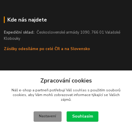
Kde nás najdete
Expediční sklad:
Československé armády 1090, 766 01 Valašské
Klobouky
Zásilky odesíláme po celé ČR a na Slovensko
Zpracování cookies
Náš e-shop a partneři potřebují Váš
souhlas
s použitím souborů
cookies, aby Vám mohli zobrazovat informace týkající se Vašich
zájmů.
Souhlasím
Nastavení