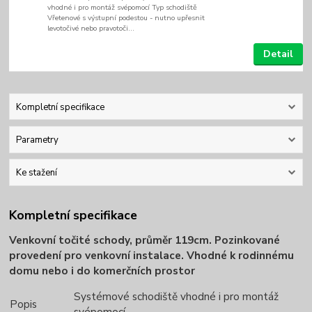
vhodné i pro montáž svépomocí Typ schodiště
Vřetenové s výstupní podestou - nutno upřesnit
levotočivé nebo pravotoči...
Detail
Kompletní specifikace
Parametry
Ke stažení
Kompletní specifikace
Venkovní točité schody, průměr 119cm. Pozinkované
provedení pro venkovní instalace. Vhodné k rodinnému
domu nebo i do komerčních prostor
Systémové schodiště vhodné i pro montáž
Popis
svépomocí