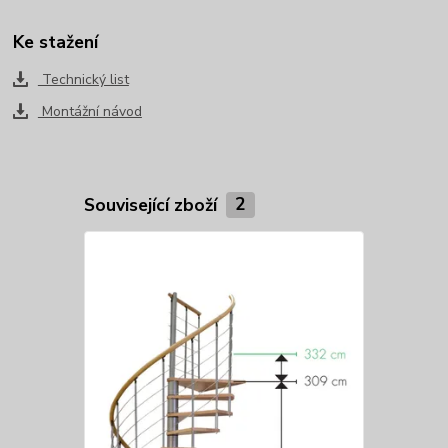
Ke stažení
Technický list
Montážní návod
Související zboží
2