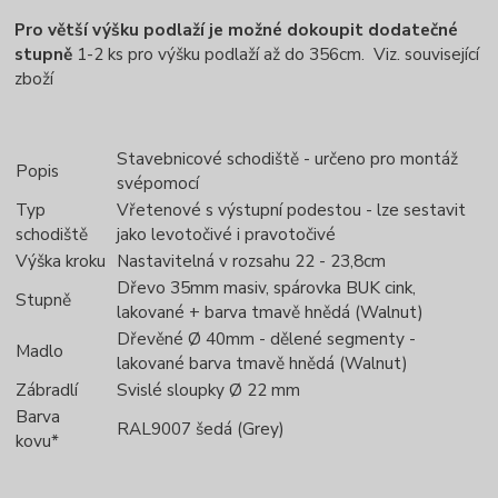
Pro větší výšku podlaží je možné dokoupit dodatečné
stupně
1-2 ks pro výšku podlaží až do 356cm. Viz. související
zboží
Stavebnicové schodiště - určeno pro montáž
Popis
svépomocí
Typ
Vřetenové s výstupní podestou - lze sestavit
schodiště
jako levotočivé i pravotočivé
Výška kroku
Nastavitelná v rozsahu 22 - 23,8cm
Dřevo 35mm masiv, spárovka BUK cink,
Stupně
lakované + barva tmavě hnědá (Walnut)
Dřevěné Ø 40mm - dělené segmenty -
Madlo
lakované barva tmavě hnědá (Walnut)
Zábradlí
Svislé sloupky Ø 22 mm
Barva
RAL9007 šedá (Grey)
kovu*