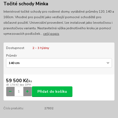
Točité schody Minka
Interiérové točité schody pro rodinné domy, vyráběné průměry 120, 140 a
160cm. Vhodné pro použití jako vedlejší pomocné schodiště pro
občasné použití. Univerzální provedení, lze instalovat jako levotočivou i
pravotočivou variantu. Nastavitelná výška jednotlivého kroku je pomocí
vymezovacích podložek...
celý popis
Dostupnost
2 - 3 týdny
Průměr
59 500 Kč
/
ks
49 174 Kč
bez DPH
Přidat do košíku
Číslo produktu:
27932