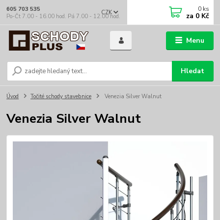
0
ks
605 703 535
CZK
za
0 Kč
Po-Čt 7.00 - 16.00 hod. Pá 7.00 - 12.00 hod.
Menu
Hledat
Úvod
Točité schody stavebnice
Venezia Silver Walnut
Venezia Silver Walnut