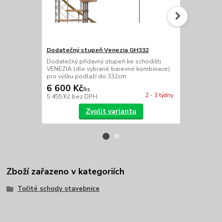
Dodatečný stupeň Venezia GH332
Dodatečné 
Dodatečný přídavný stupeň ke schodišti
Dva dodatečn
VENEZIA (dle vybrané barevné kombinace)
VENEZIA (dl
pro výšku podlaží do 332cm
pro výšku po
6 600 Kč
13 200 
/
ks
2 - 3 týdny
5 455 Kč
bez DPH
10 909 Kč
be
Zvolit variantu
Zboží zařazeno v kategoriích
Točité schody stavebnice