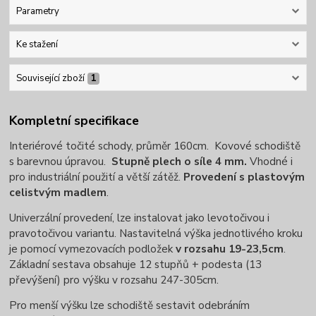
Parametry
Ke stažení
Související zboží
1
Kompletní specifikace
Interiérové točité schody, průměr 160cm. Kovové schodiště
s barevnou úpravou.
Stupně plech o síle 4 mm.
Vhodné i
pro industriální použití a větší zátěž.
Provedení s plastovým
celistvým madlem
.
Univerzální provedení, lze instalovat jako levotočivou i
pravotočivou variantu. Nastavitelná výška jednotlivého kroku
je pomocí vymezovacích podložek
v rozsahu 19-23,5cm
.
Základní sestava obsahuje 12 stupňů + podesta (13
převýšení) pro výšku v rozsahu 247-305cm.
Pro menší výšku lze schodiště sestavit odebráním