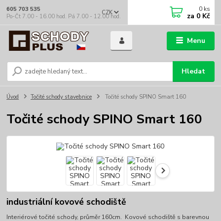
0
ks
605 703 535
CZK
za
0 Kč
Po-Čt 7.00 - 16.00 hod. Pá 7.00 - 12.00 hod.
Menu
Hledat
Úvod
Točité schody stavebnice
Točité schody SPINO Smart 160
Točité schody SPINO Smart 160
industriální kovové schodiště
Interiérové točité schody, průměr 160cm. Kovové schodiště s barevnou