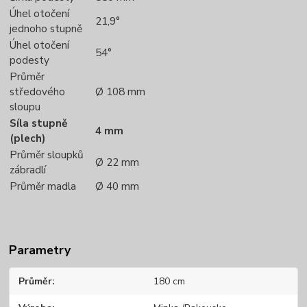
Úhel otočení
21,9°
jednoho stupně
Úhel otočení
54°
podesty
Průměr
středového
Ø 108 mm
sloupu
Síla stupně
4 mm
(plech)
Průměr sloupků
Ø 22 mm
zábradlí
Průměr madla
Ø 40 mm
Parametry
Průměr
180 cm