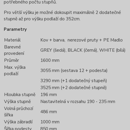
potřebného počtu stupňů.
Pro větší výšku je možné dokoupit maximálně 2 dodatečné
stupně až pro výšku podlaží do 352cm.
Parametry
Materiál
Kov + barva, nerezové pruty + PE Madlo
Barevné
GREY (šedá), BLACK (černá), WHITE (bílá)
provedení
Průměr
1600 mm
Max. výška
3055 mm (sestava 12 + podesta)
podlaží
3290 mm (+1 dodatečný stupeň)
3525 mm (+2 dodatečné stupně)
Hloubka stupně
196 mm
Výška stupně
Nastavitelná v rozsahu 190 - 235 mm
Volná průchozí
486 mm
šířka
Výška zábradlí
1000 mm
Šířka podesty
850 mm