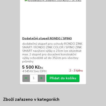
Dodatečný stupeň RONDO / SPINO
dodatečný stupeň pro schody RONDO ZINK
SMART / RONDO ZINK COLOR / SPINO ZINK
SMART navýšení výšky o 23cm lze objednat
max. 2 stupně pro dosažení konstrukční
výšky schodiště až do 352cm pro všechny
průměry
5 500 Kč
/
ks
2 - 3 týdny
4 545 Kč
bez DPH
Přidat do košíku
Zboží zařazeno v kategoriích