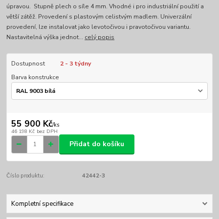
úpravou. Stupně plech o síle 4 mm. Vhodné i pro industriální použití a
větší zátěž. Provedení s plastovým celistvým madlem. Univerzální
provedení, lze instalovat jako levotočivou i pravotočivou variantu.
Nastavitelná výška jednot...
celý popis
Dostupnost
2 - 3 týdny
Barva konstrukce
55 900 Kč
/
ks
46 198 Kč
bez DPH
Přidat do košíku
Číslo produktu:
42442-3
Kompletní specifikace