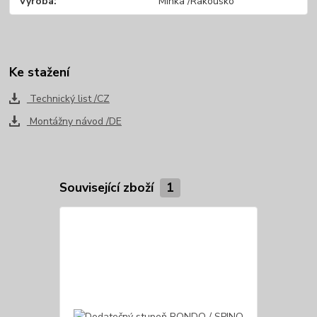
Výroba
Minka /Rakousko
Ke stažení
Technický list /CZ
Montážny návod /DE
Související zboží
1