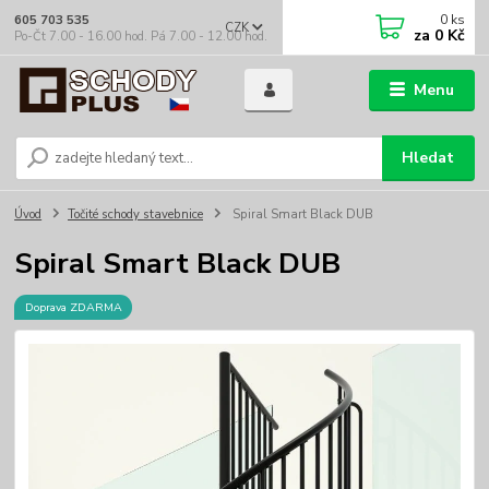
0
ks
605 703 535
CZK
za
0 Kč
Po-Čt 7.00 - 16.00 hod. Pá 7.00 - 12.00 hod.
Menu
Hledat
Úvod
Točité schody stavebnice
Spiral Smart Black DUB
Spiral Smart Black DUB
Doprava ZDARMA