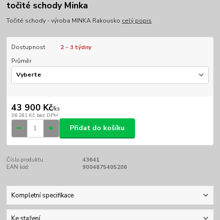
točité schody Minka
Točité schody - výroba MINKA Rakousko
celý popis
Dostupnost
2 - 3 týdny
Průměr
43 900 Kč
/
ks
36 281 Kč
bez DPH
Přidat do košíku
Číslo produktu:
43641
EAN kód:
9004875405206
Kompletní specifikace
Ke stažení