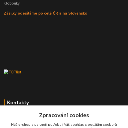
Klobouky
Zásilky odesíláme po celé ČR a na Slovensko
Kontakty
Zpracování cookies
Stanislav Fuks
605 703 535
Náš e-shop a partneři potřebují Váš
souhlas
s použitím souborů
Po-Čt 7.00 - 16.00 hod. Pá 7.00 - 12.00 hod.