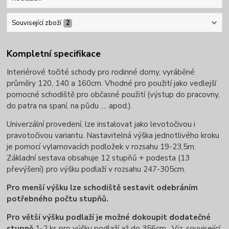
Související zboží
2
Kompletní specifikace
Interiérové točité schody pro rodinné domy, vyráběné
průměry 120, 140 a 160cm. Vhodné pro použití jako vedlejší
pomocné schodiště pro občasné použití (výstup do pracovny,
do patra na spaní, na půdu .... apod.).
Univerzální provedení, lze instalovat jako levotočivou i
pravotočivou variantu. Nastavitelná výška jednotlivého kroku
je pomocí vylamovacích podložek v rozsahu 19-23,5m.
Základní sestava obsahuje 12 stupňů + podesta (13
převýšení) pro výšku podlaží v rozsahu 247-305cm.
Pro menší výšku lze schodiště sestavit odebráním
potřebného počtu stupňů.
Pro větší výšku podlaží je možné dokoupit dodatečné
stupně
1-2 ks pro výšku podlaží až do 356cm. Viz. související