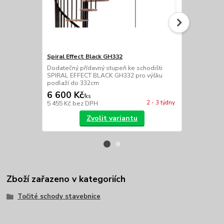
Spiral Effect Black GH332
Spiral Effec
Dodatečný přídavný stupeň ke schodišti
Dodatečné př
SPIRAL EFFECT BLACK GH332 pro výšku
schodišti S
podlaží do 332cm
6 600 Kč
13 300 
/
ks
2 - 3 týdny
5 455 Kč
bez DPH
10 992 Kč
be
Zvolit variantu
Zboží zařazeno v kategoriích
Točité schody stavebnice