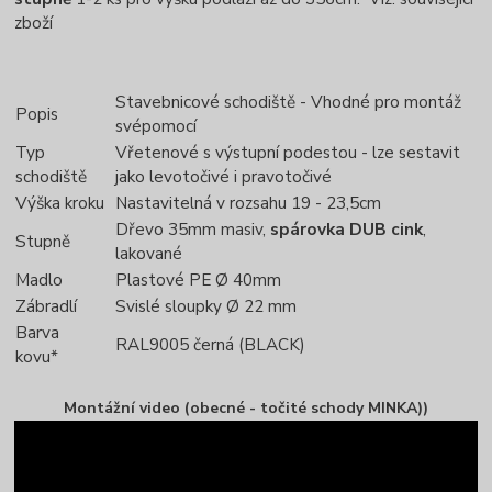
zboží
Stavebnicové schodiště - Vhodné pro montáž
Popis
svépomocí
Typ
Vřetenové s výstupní podestou - lze sestavit
schodiště
jako levotočivé i pravotočivé
Výška kroku
Nastavitelná v rozsahu 19 - 23,5cm
Dřevo 35mm masiv,
spárovka DUB cink
,
Stupně
lakované
Madlo
Plastové PE Ø 40mm
Zábradlí
Svislé sloupky Ø 22 mm
Barva
RAL9005 černá (BLACK)
kovu*
Montážní video (obecné - točité schody MINKA))