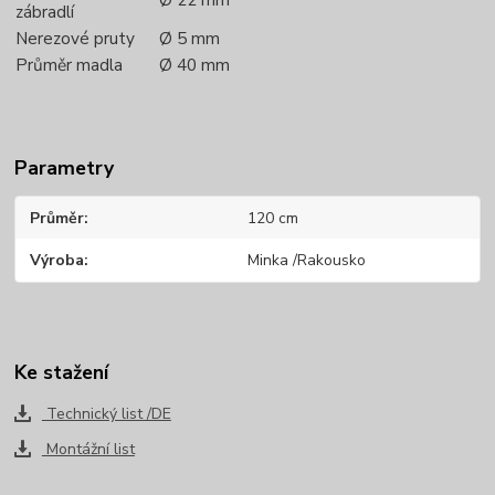
zábradlí
Nerezové pruty
Ø 5 mm
Průměr madla
Ø 40 mm
Parametry
Průměr
120 cm
Výroba
Minka /Rakousko
Ke stažení
Technický list /DE
Montážní list