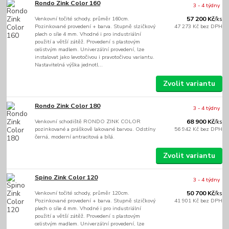
Rondo Zink Color 160
3 - 4 týdny
Venkovní točité schody, průměr 160cm.
57 200 Kč
/
ks
Pozinkované provedení + barva. Stupně slzičkový
47 273 Kč
bez DPH
plech o síle 4 mm. Vhodné i pro industriální
použití a větší zátěž. Provedení s plastovým
celistvým madlem. Univerzální provedení, lze
instalovat jako levotočivou i pravotočivou variantu.
Nastavitelná výška jednotl...
Zvolit variantu
Rondo Zink Color 180
3 - 4 týdny
Venkovní schodiště RONDO ZINK COLOR
68 900 Kč
/
ks
pozinkované a práškově lakované barvou. Odstíny
56 942 Kč
bez DPH
černá, moderní antracitová a bílá.
Zvolit variantu
Spino Zink Color 120
3 - 4 týdny
Venkovní točité schody, průměr 120cm.
50 700 Kč
/
ks
Pozinkované provedení + barva. Stupně slzičkový
41 901 Kč
bez DPH
plech o síle 4 mm. Vhodné i pro industriální
použití a větší zátěž. Provedení s plastovým
celistvým madlem. Univerzální provedení, lze