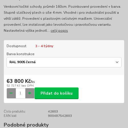
Venkovní točité schody, průměr 160cm. Pozinkované provedení + barva.
Stupně slzičkový plech o síle 4 mm. Vhodné i pro industriální použití a
větší zátěž. Provedení s plastovým celistvým madlem. Univerzální
provedení, lze instalovat jako levotočivou i pravotočivou variantu.
Nastavitelná výška jednotl...
celý popis
Dostupnost
3 - 4 týdny
Barva konstrukce
63 800 Kč
/
ks
52 727 Kč
bez DPH
Přidat do košíku
Číslo produktu:
42603
EAN kód:
900487542603
Podobné produkty