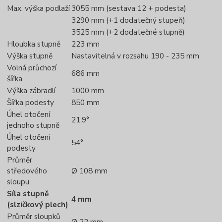
Max. výška podlaží
3055 mm (sestava 12 + podesta)
3290 mm (+1 dodatečný stupeň)
3525 mm (+2 dodatečné stupně)
Hloubka stupně
223 mm
Výška stupně
Nastavitelná v rozsahu 190 - 235 mm
Volná průchozí
686 mm
šířka
Výška zábradlí
1000 mm
Šířka podesty
850 mm
Úhel otočení
21,9°
jednoho stupně
Úhel otočení
54°
podesty
Průměr
středového
Ø 108 mm
sloupu
Síla stupně
4 mm
(slzičkový plech)
Průměr sloupků
Ø 22 mm