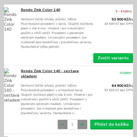
Rondo Zink Color 140
3 - 4 týdny
Venkovní točité schody, průměr 140cm.
53 900 Kč
/
ks
Pozinkované provedení + barva. Stupně slzičkový
44 545 Kč
bez DPH
plech o síle 4 mm. Vhodné i pro industriální
použití a větší zátěž. Provedení s plastovým
celistvým madlem. Univerzální provedení, lze
instalovat jako levotočivou i pravotočivou variantu.
Nastavitelná výška jednotl...
Zvolit variantu
Rondo Zink Color 140 - sestava
skladem
skladem
Venkovní točité schody, průměr 140cm.
64 900 Kč
/
ks
Pozinkované provedení + antracitová barva.
53 636 Kč
bez DPH
Stupně slzičkový plech o síle 4 mm. Vhodné i pro
industriální použití a větší zátěž. Provedení s
plastovým celistvým madlem. Univerzální
provedení, lze instalovat jako levotočivou i
pravotočivou variantu. Nastavitelná v...
Přidat do košíku