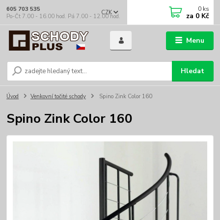
0
ks
605 703 535
CZK
za
0 Kč
Po-Čt 7.00 - 16.00 hod. Pá 7.00 - 12.00 hod.
Menu
Hledat
Úvod
Venkovní točité schody
Spino Zink Color 160
Spino Zink Color 160