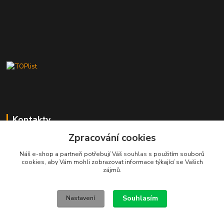
Kontakty
Zpracování cookies
Stanislav Fuks
605 703 535
Náš e-shop a partneři potřebují Váš
souhlas
s použitím souborů
Po-Čt 7.00 - 16.00 hod. Pá 7.00 - 12.00 hod.
cookies, aby Vám mohli zobrazovat informace týkající se Vašich
zájmů.
info@schodyplus.cz
Souhlasím
Nastavení