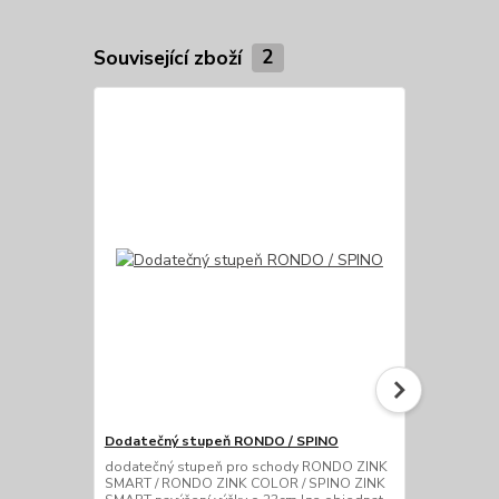
Související zboží
2
Dodatečný stupeň RONDO / SPINO
Dodatečné h
SMART
dodatečný stupeň pro schody RONDO ZINK
SMART / RONDO ZINK COLOR / SPINO ZINK
dodatečné ho