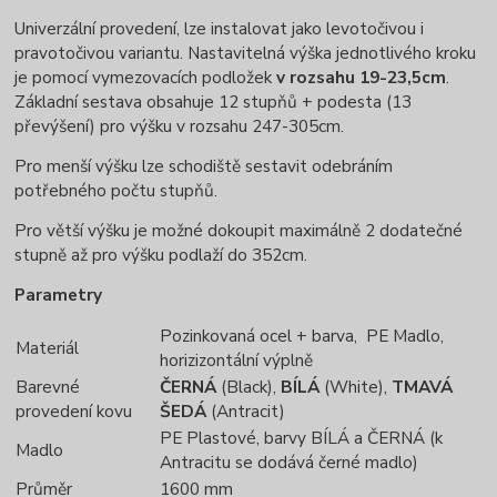
Univerzální provedení, lze instalovat jako levotočivou i
pravotočivou variantu. Nastavitelná výška jednotlivého kroku
je pomocí vymezovacích podložek
v rozsahu 19-23,5cm
.
Základní sestava obsahuje 12 stupňů + podesta (13
převýšení) pro výšku v rozsahu 247-305cm.
Pro menší výšku lze schodiště sestavit odebráním
potřebného počtu stupňů.
Pro větší výšku je možné dokoupit maximálně 2 dodatečné
stupně až pro výšku podlaží do 352cm.
Parametry
Pozinkovaná ocel + barva, PE Madlo,
Materiál
horizizontální výplně
Barevné
ČERNÁ
(Black),
BÍLÁ
(White),
TMAVÁ
provedení kovu
ŠEDÁ
(Antracit)
PE Plastové, barvy BÍLÁ a ČERNÁ (k
Madlo
Antracitu se dodává černé madlo)
Průměr
1600 mm