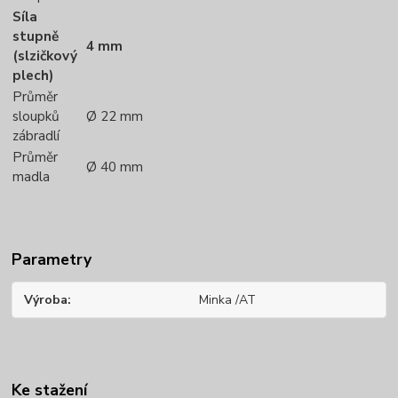
Síla
stupně
4 mm
(slzičkový
plech)
Průměr
sloupků
Ø 22 mm
zábradlí
Průměr
Ø 40 mm
madla
Parametry
Výroba
Minka /AT
Ke stažení