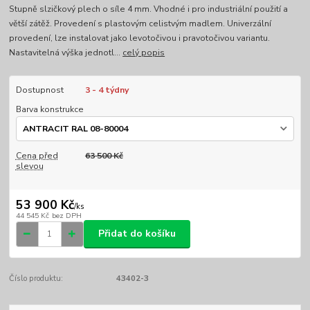
Stupně slzičkový plech o síle 4 mm. Vhodné i pro industriální použití a
větší zátěž. Provedení s plastovým celistvým madlem. Univerzální
provedení, lze instalovat jako levotočivou i pravotočivou variantu.
Nastavitelná výška jednotl...
celý popis
Dostupnost
3 - 4 týdny
Barva konstrukce
Cena před
63 500 Kč
slevou
53 900 Kč
/
ks
44 545 Kč
bez DPH
Přidat do košíku
Číslo produktu:
43402-3