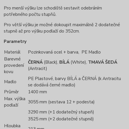
Pro menší výšku lze schodiště sestavit odebráním
potřebného počtu stupňů.
Pro větší výšku je možné dokoupit maximálně 2 dodatečné
stupně až pro výšku podlaží do 352cm.
Parametry
Materiál
Pozinkovaná ocel + barva, PE Madlo
Barevné
ČERNÁ
(Black),
BÍLÁ
(White),
TMAVÁ ŠEDÁ
provedení
(Antracit)
kovu
PE Plastové, barvy BÍLÁ a ČERNÁ (k Antracitu
Madlo
se dodává černé madlo)
Průměr
1400 mm
Max. výška
3055 mm (sestava 12 + podesta)
podlaží
3290 mm (+1 dodatečný stupeň)
3525 mm (+2 dodatečné stupně)
Hloubka
213 mm