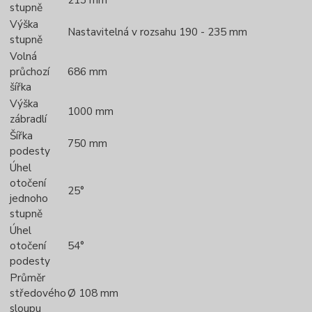
stupně
Výška
Nastavitelná v rozsahu 190 - 235 mm
stupně
Volná
průchozí
686 mm
šířka
Výška
1000 mm
zábradlí
Šířka
750 mm
podesty
Úhel
otočení
25°
jednoho
stupně
Úhel
otočení
54°
podesty
Průměr
středového
Ø 108 mm
sloupu