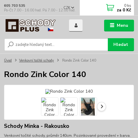
0
ks
605 703 535
CZK
za
0 Kč
Po-Čt 7.00 - 16.00 hod. Pá 7.00 - 12.00 hod.
Menu
Hledat
Úvod
Venkovní točité schody
Rondo Zink Color 140
Rondo Zink Color 140
Schody Minka - Rakousko
Venkovní točité schody, průměr 140cm. Pozinkované provedení + barva.