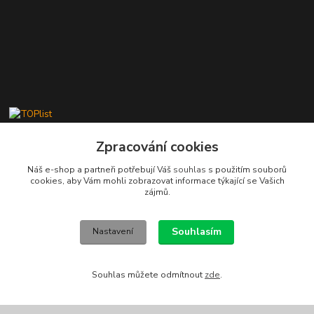
Zpracování cookies
Náš e-shop a partneři potřebují Váš
souhlas
s použitím souborů
cookies, aby Vám mohli zobrazovat informace týkající se Vašich
Kontakty
zájmů.
Stanislav Fuks
605 703 535
Souhlasím
Nastavení
Po-Čt 7.00 - 16.00 hod. Pá 7.00 - 12.00 hod.
info@schodyplus.cz
Souhlas můžete odmítnout
zde
.