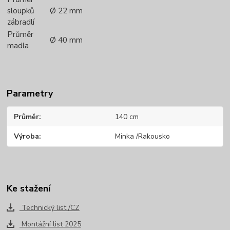
sloupků
Ø 22 mm
zábradlí
Průměr
Ø 40 mm
madla
Parametry
Průměr
140 cm
Výroba
Minka /Rakousko
Ke stažení
Technický list /CZ
Montážní list 2025