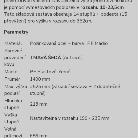
pravotočivou variantu. Nastavitelná výška jednotlivého kroku
je pomocí vymezovacích podložek
v rozsahu 19-23,5cm
.
Tato skladová sestava obsahuje 14 stupňů + podesta (15
převýšení) pro výšku v rozsahu do 352cm.
Parametry
Materiál
Pozinkovaná ocel + barva, PE Madlo
Barevné
provedení
TMAVÁ ŠEDÁ
(Antracit)
kovu
Madlo
PE Plastové, černé
Průměr
1400 mm
Max. výška
3525 mm (základní sestava + 2 dodatečné
podlaží
stupně)
Hloubka
213 mm
stupně
Výška
Nastavitelná v rozsahu 190 - 235 mm
stupně
Volná
průchozí
686 mm