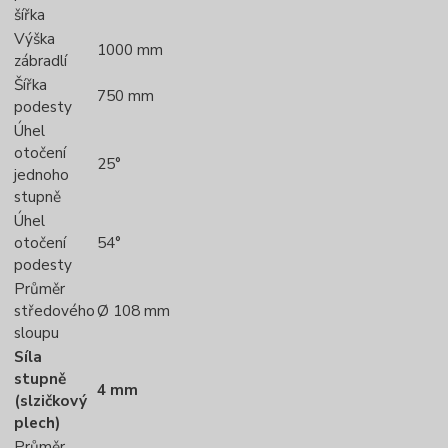
šířka
Výška
1000 mm
zábradlí
Šířka
750 mm
podesty
Úhel
otočení
25°
jednoho
stupně
Úhel
otočení
54°
podesty
Průměr
středového
Ø 108 mm
sloupu
Síla
stupně
4 mm
(slzičkový
plech)
Průměr