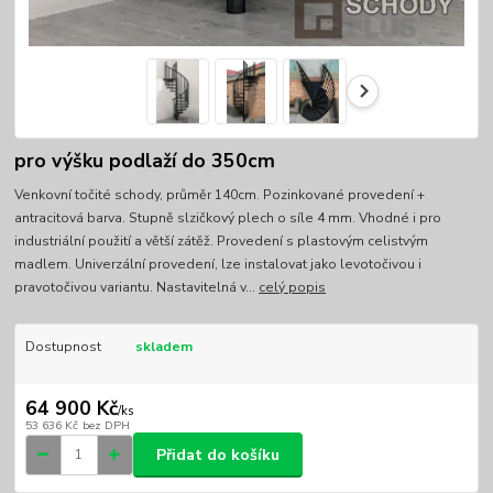
pro výšku podlaží do 350cm
Venkovní točité schody, průměr 140cm. Pozinkované provedení +
antracitová barva. Stupně slzičkový plech o síle 4 mm. Vhodné i pro
industriální použití a větší zátěž. Provedení s plastovým celistvým
madlem. Univerzální provedení, lze instalovat jako levotočivou i
pravotočivou variantu. Nastavitelná v...
celý popis
Dostupnost
skladem
64 900 Kč
/
ks
53 636 Kč
bez DPH
Přidat do košíku