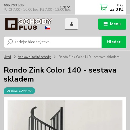
0
ks
605 703 535
CZK
za
0 Kč
Po-Čt 7.00 - 16.00 hod. Pá 7.00 - 12.00 hod.
Menu
Hledat
Úvod
Venkovní točité schody
Rondo Zink Color 140 - sestava skladem
Rondo Zink Color 140 - sestava
skladem
Doprava ZDARMA