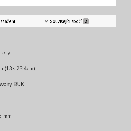
 stažení
Související zboží
2
story
cm (13x 23,4cm)
kovaný BUK
 6 mm