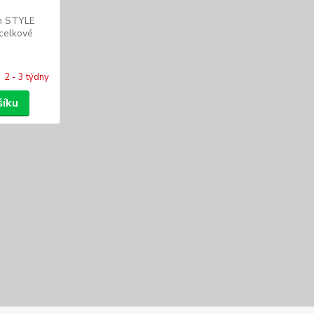
m STYLE
celkové
2 - 3 týdny
šíku