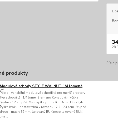
Dos
Bar
34
28 
Číslo p
é produkty
Modulové schody STYLE WALNUT 1/4 lomené
Popis Variabilní modulové schodiště pro menší prostory
Typ schodiště 1/4 lomené rameno Konstrukční výška
Sestava 12 stupňů. Max. výška podlaží 304cm (13x 23,4cm)
Výška kroku nastavitelná v rozsahu 17,2 - 23,4cm Stupně
dřevo - masiv 35mm, lakovaný BUK nebo lakovaný BUK +
tma...