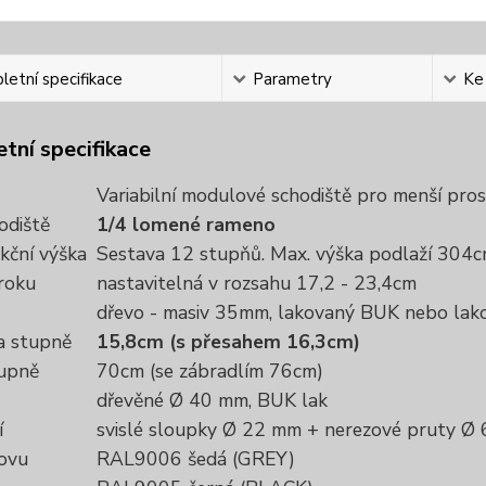
etní specifikace
Parametry
Ke
tní specifikace
Variabilní modulové schodiště pro menší pro
odiště
1/4 lomené rameno
kční výška
Sestava 12 stupňů. Max. výška podlaží 304
roku
nastavitelná v rozsahu 17,2 - 23,4cm
dřevo - masiv 35mm, lakovaný BUK nebo la
a stupně
15,8cm (s přesahem 16,3cm)
tupně
70cm (se zábradlím 76cm)
dřevěné Ø 40 mm, BUK lak
í
svislé sloupky Ø 22 mm + nerezové pruty Ø
ovu
RAL9006 šedá (GREY)