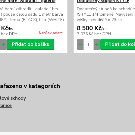
né horní zábradlí - galerie
Dodatečný stupeň STYLE
é horní zábradlí - galerie 1bm
Dodatečný stupeň ke schodů
it pouze celou sadu 1 metr barva
/STYLE 1/4 lomené. Navýšení 
EY), černá (BLACK), bílá (WHITE)
výšky schodiště o 23cm
 Kč
8 500 Kč
/
ks
/
ks
Není skladem
č
bez DPH
7 025 Kč
bez DPH
Přidat do košíku
Přidat do ko
zařazeno v kategoriích
lové schody
bnice