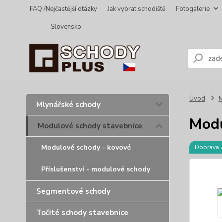
FAQ /Nejčastější otázky
Jak vybrat schodiště
Fotogalerie
Slovensko
Úvod
M
Mlynářské schody
Modu
Modulové schody stavebnice
Modulové schody - kovové
Doprava
Příslušenství - modulové schody
Segmentové schody
Točité schody stavebnice