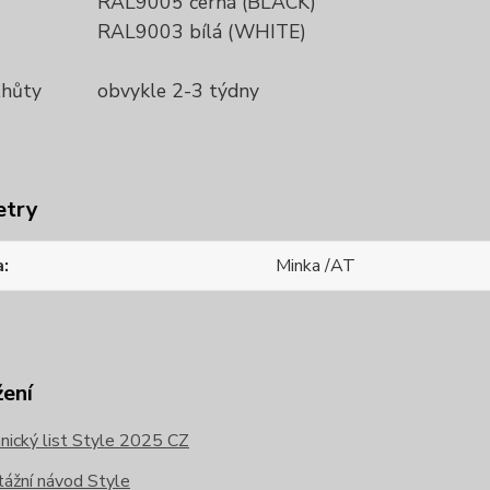
RAL9005 černá (BLACK)
RAL9003 bílá (WHITE)
lhůty
obvykle 2-3 týdny
etry
a
Minka /AT
žení
ický list Style 2025 CZ
ážní návod Style