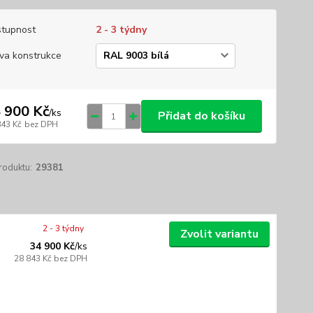
tupnost
2 - 3 týdny
va konstrukce
 900 Kč
/
ks
Přidat do košíku
843 Kč
bez DPH
roduktu:
29381
2 - 3 týdny
Zvolit variantu
34 900 Kč
/
ks
28 843 Kč
bez DPH