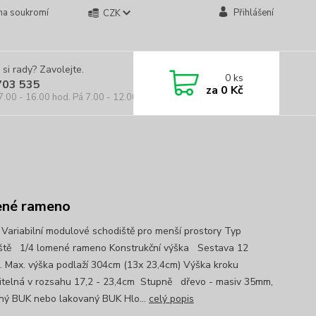
na soukromí
Přihlášení
CZK
 si rady? Zavolejte.
0
ks
703 535
za
0 Kč
7.00 - 16.00 hod. Pá 7.00 - 12.00 hod.
ené rameno
Variabilní modulové schodiště pro menší prostory Typ
ště 1/4 lomené rameno Konstrukční výška Sestava 12
. Max. výška podlaží 304cm (13x 23,4cm) Výška kroku
itelná v rozsahu 17,2 - 23,4cm Stupně dřevo - masiv 35mm,
ný BUK nebo lakovaný BUK Hlo...
celý popis