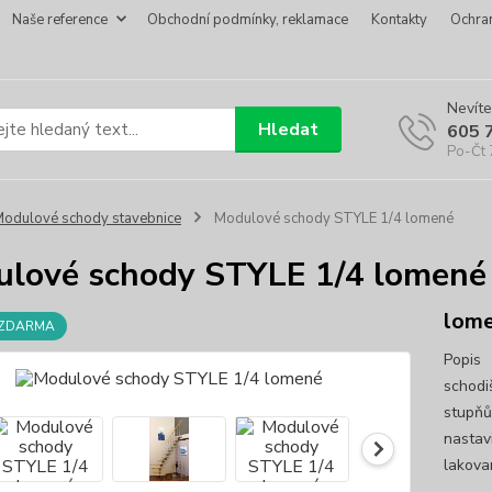
Naše reference
Obchodní podmínky, reklamace
Kontakty
Ochra
Nevíte
Hledat
605 
Po-Čt 
odulové schody stavebnice
Modulové schody STYLE 1/4 lomené
lové schody STYLE 1/4 lomené
lom
 ZDARMA
Popis 
schodi
stupňů
nastav
lakova