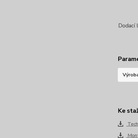
Dodací 
Param
Výrob
Ke sta
Techn
Mont