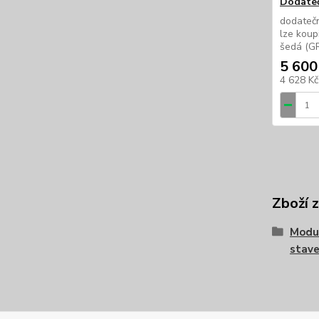
Dodateč
dodatečn
lze koup
šedá (GR
5 600
4 628 K
Zboží 
Modu
stave