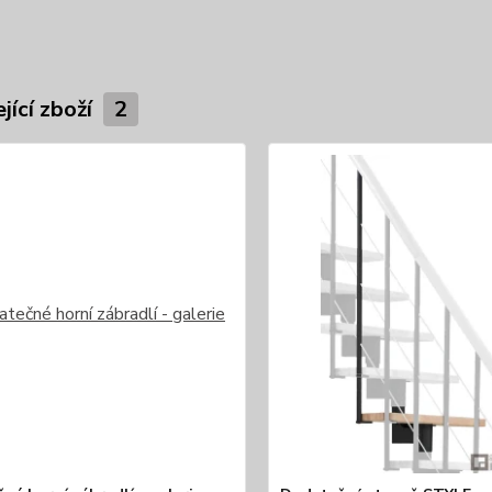
jící zboží
2