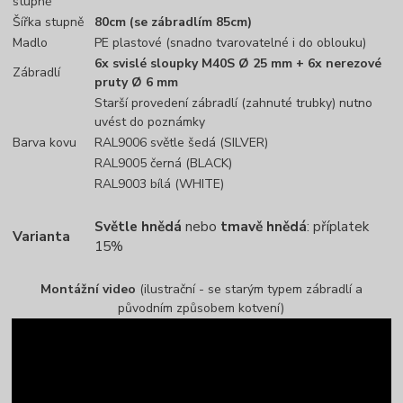
stupně
Šířka stupně
80cm (se zábradlím 85cm)
Madlo
PE plastové (snadno tvarovatelné i do oblouku)
6x svislé sloupky M40S Ø 25 mm + 6x nerezové
Zábradlí
pruty Ø 6 mm
Starší provedení zábradlí (zahnuté trubky) nutno
uvést do poznámky
Barva kovu
RAL9006 světle šedá (SILVER)
RAL9005 černá (BLACK)
RAL9003 bílá (WHITE)
Světle hnědá
nebo
tmavě hnědá
: příplatek
Varianta
15%
Montážní video
(ilustrační - se starým typem zábradlí a
původním způsobem kotvení)