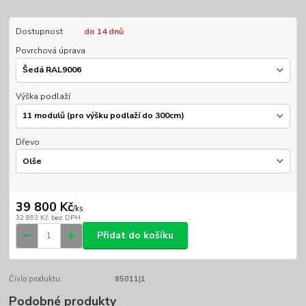
Dostupnost
do 14 dnů
Povrchová úprava
Výška podlaží
Dřevo
39 800 Kč
/
ks
32 893 Kč
bez DPH
Přidat do košíku
Číslo produktu:
85011|1
Podobné produkty