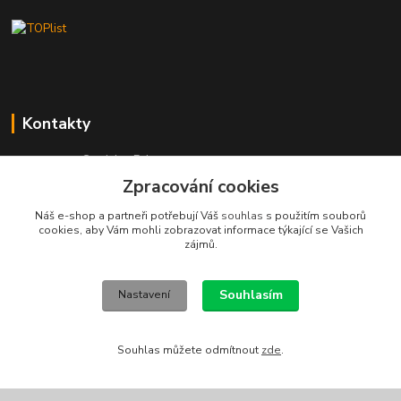
Kontakty
Stanislav Fuks
605 703 535
Zpracování cookies
Po-Čt 7.00 - 16.00 hod. Pá 7.00 - 12.00 hod.
Náš e-shop a partneři potřebují Váš
souhlas
s použitím souborů
info@schodyplus.cz
cookies, aby Vám mohli zobrazovat informace týkající se Vašich
zájmů.
Souhlasím
Nastavení
Souhlas můžete odmítnout
zde
.
Copyright (c) 2012-2026 SCHODYPLUS všechna práva vyhrazena
Vytvořeno na
Eshop-rychle.cz