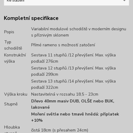
Ke stažení
Kompletní specifikace
Variabilní modulové schodiště v moderním designu
Popis
s příznivým sklonem
Typ
Přímé rameno s možností zatočení
schodiště
Konstrukční
Sestava 11 stupňů /12 převýšení. Max. výška
výška
podlaží 276cm
Sestava 12 stupňů /13 převýšení. Max. výška
podlaží 299cm
Sestava 13 stupňů /14 převýšení. Max. výška
podlaží 322cm
Výška kroku
Nastavitelná v rozsahu 18,5 - 23cm
Dřevo 40mm masiv DUB, OLŠE nebo BUK,
Stupně
lakované
Moření světle nebo tmavě hnědá: příplatek
+10%
Hloubka
čistá 18cm (s přesahem 24cm)