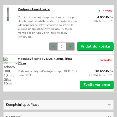
Podpora konstrukce
3 - 4 týdny
Podpěrný pomocný sloup nosné konstrukce pro
4 000 Kč
/
ks
stavebnicové schodiště Je vhodný především tam,
3 306 Kč
bez DPH
kde není možné kotvit schodiště do stěny. Je
výškově přizpůsobitelný v rozsahu 72-93cm ,
montuje se zhruba v první třetině délky
konstrukce.
Přidat do košíku
Modulové schody DIXI, 40mm, šířka
do 14 dnů
70cm
Modulové schody s dřevěnými stupni DUB, BUK
28 900 Kč
/
ks
nebo OLŠE
23 884 Kč
bez DPH
Zvolit variantu
Kompletní specifikace