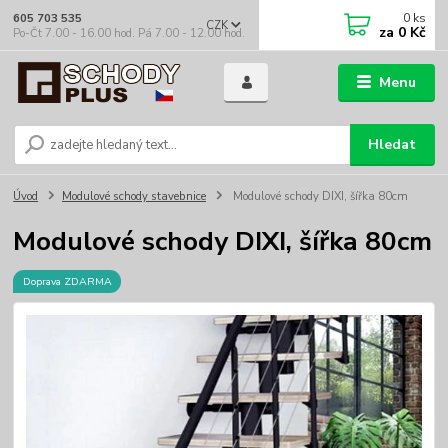
0
ks
605 703 535
CZK
za
0 Kč
Po-Čt 7.00 - 16.00 hod. Pá 7.00 - 12.00 hod.
Menu
Hledat
Úvod
Modulové schody stavebnice
Modulové schody DIXI, šířka 80cm
Modulové schody DIXI, šířka 80cm
Doprava ZDARMA