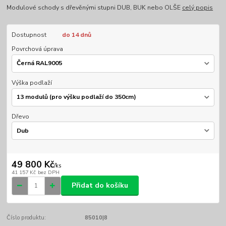
Modulové schody s dřevěnými stupni DUB, BUK nebo OLŠE
celý popis
Dostupnost
do 14 dnů
Povrchová úprava
Výška podlaží
Dřevo
49 800 Kč
/
ks
41 157 Kč
bez DPH
Přidat do košíku
Číslo produktu:
85010|8