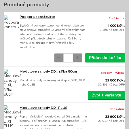
Podobné produkty
Podpora konstrukce
3 - 4 týdny
Podpěrný pomocný sloup nosné konstrukce pro
4 000 Kč
/
ks
stavebnicové schodiště Je vhodný především tam,
3 306 Kč
bez DPH
kde není možné kotvit schodiště do stěny. Je
výškově přizpůsobitelný v rozsahu 72-93cm ,
montuje se zhruba v první třetině délky
konstrukce.
Přidat do košíku
Modulové schody DIXI, šířka 80cm
skladem - výroba
Modulové schody s dřevěnými stupni DUB, BUK
39 800 Kč
/
ks
nebo OLŠE
32 893 Kč
bez DPH
Zvolit variantu
Modulové schody DIXI PLUS
do 14 dnů
Popis Variabilní modulové schodiště v moderním
33 900 Kč
/
ks
designu s příznivým sklonem Typ schodiště 1/4
28 017 Kč
bez DPH
lomené rameno - sestavení dle příkladů