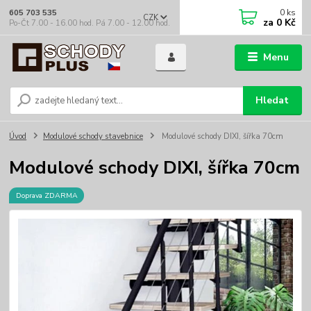
0
ks
605 703 535
CZK
za
0 Kč
Po-Čt 7.00 - 16.00 hod. Pá 7.00 - 12.00 hod.
Menu
Hledat
Úvod
Modulové schody stavebnice
Modulové schody DIXI, šířka 70cm
Modulové schody DIXI, šířka 70cm
Doprava ZDARMA