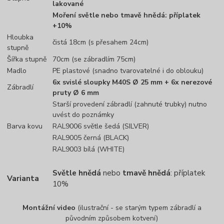
lakované
Moření světle nebo tmavě hnědá: příplatek
+10%
Hloubka
čistá 18cm (s přesahem 24cm)
stupně
Šířka stupně
70cm (se zábradlím 75cm)
Madlo
PE plastové (snadno tvarovatelné i do oblouku)
6x svislé sloupky M40S Ø 25 mm + 6x nerezové
Zábradlí
pruty Ø 6 mm
Starší provedení zábradlí (zahnuté trubky) nutno
uvést do poznámky
Barva kovu
RAL9006 světle šedá (SILVER)
RAL9005 černá (BLACK)
RAL9003 bílá (WHITE)
Světle hnědá
nebo
tmavě hnědá
: příplatek
Varianta
10%
Montážní video
(ilustrační - se starým typem zábradlí a
původním způsobem kotvení)