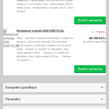
uvedených v technickém listu Konstrukční výška
Sestavy 11-13 stupňů. Max. výška podlaží 322cm
Výška kroku Nastavitelná v rozsahu 18,5 - 23cm
Stupně ...
Zvolit variantu
Modulové schody DIXI VERTICAL
2 - 3 týdny
Popis Variabilní modulové schodiště v moderním
48 700 Kč
/
ks
designu s příznivým sklonem Typ schodiště
40 248 Kč
bez DPH
Přímé rameno s možností zatočení Konstrukční
výška Sestava 11 stupňů /12 převýšení. Max.
výška podlaží 276cm Sestava 12 stupňů /13
převýšení. Max. výška podlaží 299cm Sestava
13 stupňů /...
Zvolit variantu
Kompletní specifikace
Parametry