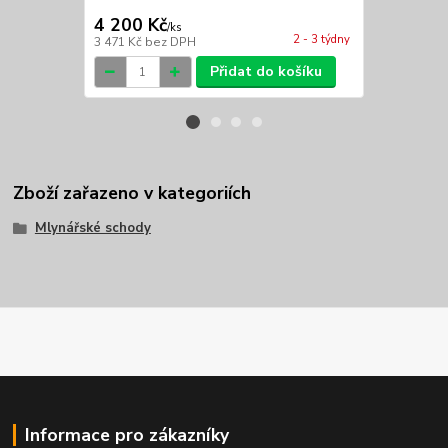
4 200 Kč
5 600 Kč
/
ks
2 - 3 týdny
3 471 Kč
bez DPH
4 628 Kč
bez
Přidat do košíku
Zboží zařazeno v kategoriích
Mlynářské schody
Informace pro zákazníky