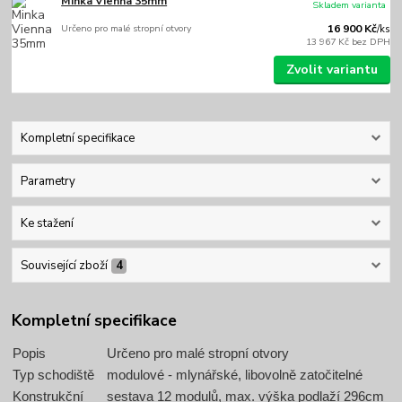
Minka Vienna 35mm
Skladem varianta
Určeno pro malé stropní otvory
16 900 Kč
/
ks
13 967 Kč
bez DPH
Zvolit variantu
Kompletní specifikace
Parametry
Ke stažení
Související zboží
4
Kompletní specifikace
Popis
Určeno pro malé stropní otvory
Typ schodiště
modulové - mlynářské, libovolně zatočitelné
Konstrukční
sestava 12 modulů, max. výška podlaží 296cm