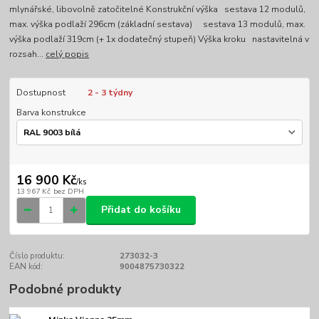
mlynářské, libovolně zatočitelné Konstrukční výška sestava 12 modulů,
max. výška podlaží 296cm (základní sestava) sestava 13 modulů, max.
výška podlaží 319cm (+ 1x dodatečný stupeň) Výška kroku nastavitelná v
rozsah...
celý popis
Dostupnost
2 - 3 týdny
Barva konstrukce
16 900 Kč
/
ks
13 967 Kč
bez DPH
Přidat do košíku
Číslo produktu:
273032-3
EAN kód:
9004875730322
Podobné produkty