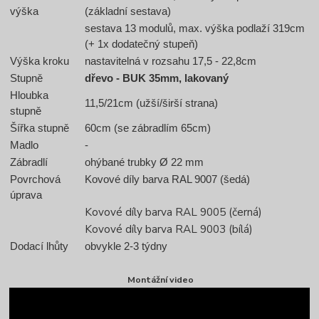
výška
(základní sestava)
sestava 13 modulů, max. výška podlaží 319cm
(+ 1x dodatečný stupeň)
Výška kroku
nastavitelná v rozsahu 17,5 - 22,8cm
Stupně
dřevo - BUK 35mm, lakovaný
Hloubka
11,5/21cm (užší/širší strana)
stupně
Šířka stupně
60cm (se zábradlím 65cm)
Madlo
-
Zábradlí
ohýbané trubky Ø 22 mm
Povrchová
Kovové díly barva RAL 9007 (šedá)
úprava
Kovové díly barva RAL 9005 (černá)
Kovové díly barva RAL 9003 (bílá)
Dodací lhůty
obvykle 2-3 týdny
Montážní video