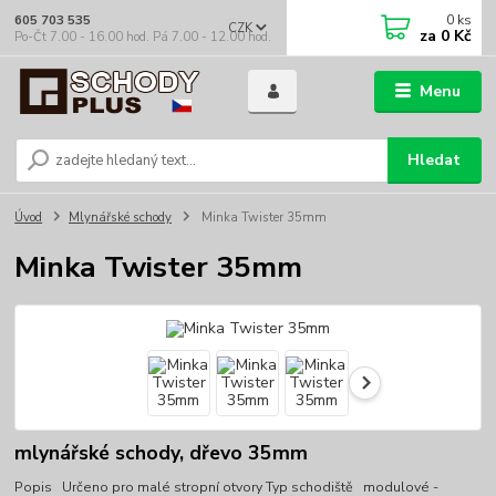
0
ks
605 703 535
CZK
za
0 Kč
Po-Čt 7.00 - 16.00 hod. Pá 7.00 - 12.00 hod.
Menu
Hledat
Úvod
Mlynářské schody
Minka Twister 35mm
Minka Twister 35mm
mlynářské schody, dřevo 35mm
Popis Určeno pro malé stropní otvory Typ schodiště modulové -