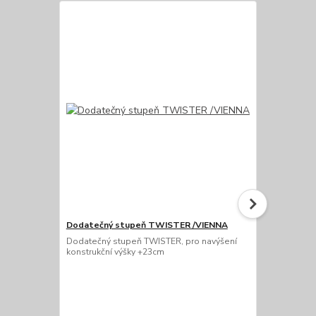
Dodatečný stupeň TWISTER /VIENNA
Dodatečné ho
Dodatečný stupeň TWISTER, pro navýšení
dodatečné ho
konstrukční výšky +23cm
koupit pouze
(GREY), čern