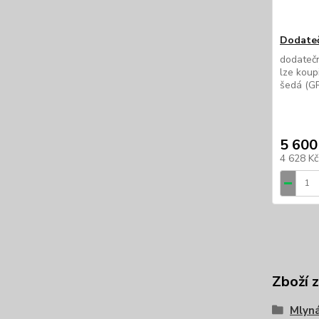
Dodateč
dodatečn
lze koup
šedá (GR
5 600
4 628 K
Zboží 
Mlyná