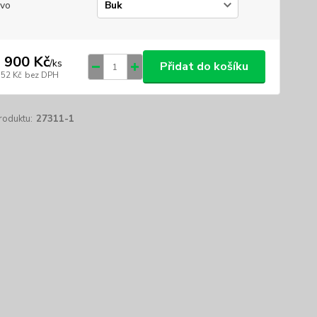
vo
 900 Kč
/
ks
Přidat do košíku
752 Kč
bez DPH
roduktu:
27311-1