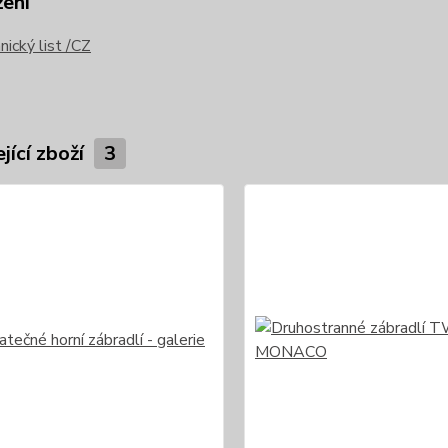
žení
ický list /CZ
jící zboží
3