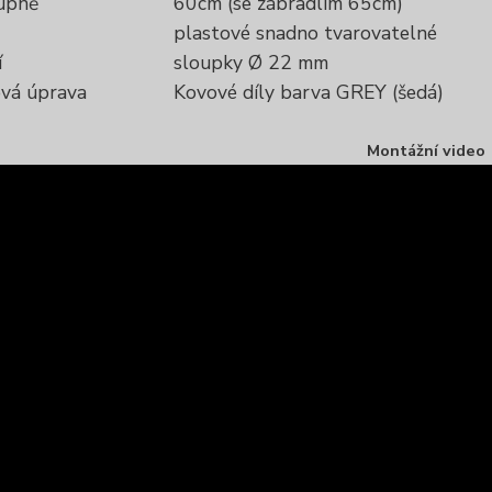
tupně
60cm (se zábradlím 65cm)
plastové snadno tvarovatelné
í
sloupky Ø 22 mm
vá úprava
Kovové díly barva GREY (šedá)
Montážní video