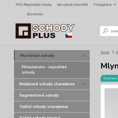
FAQ /Nejčastější otázky
Jak vybrat schodiště
Fotogalerie
Slovensko
Úvod
M
Mlynářské schody
Mlyn
Příslušenství - mlynářské
schody
Doprava
Modulové schody stavebnice
Segmentové schody
Točité schody stavebnice