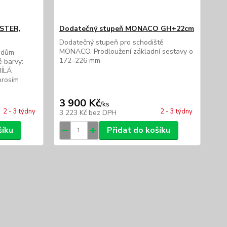
ISTER,
Dodatečný stupeň MONACO GH+22cm
Dodatečný stupeň pro schodiště
MONACO. Prodloužení základní sestavy o
hodům
172–226 mm
barvy:
BÍLÁ
prosím
3 900 Kč
/
ks
2 - 3 týdny
2 - 3 týdny
3 223 Kč
bez DPH
šíku
Přidat do košíku