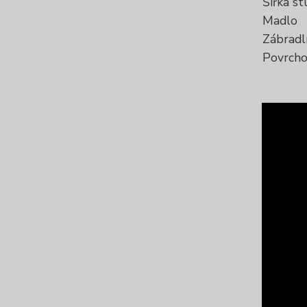
Šířka s
Madlo
Zábradl
Povrcho