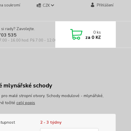
na soukromí
Přihlášení
CZK
 si rady? Zavolejte.
0
ks
703 535
za
0 Kč
7.00 - 16.00 hod. Pá 7.00 - 12.00 hod.
é mlynářské schody
 pro malé stropní otvory. Schody modulové - mlynářské,
ně točité
celý popis
tupnost
2 - 3 týdny