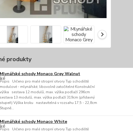
é produkty
Mlynářské schody Monaco Grey Walnut
Popis Určeno pro malé stropní otvory Typ schodiště
modulové - mlynářské, libovolně zatočitelné Konstrukční
výška sestava 12 modulů, max. výška podlaží 296cm
sestava 13 modulů, max. výška podlaží 319cm (přídavný
stupeň) Výška kroku nastavitelná v rozsahu 17,5 - 22,8cm
Stupně...
Mlynářské schody Monaco White
Popis Určeno pro malé stropní otvory Typ schodiště