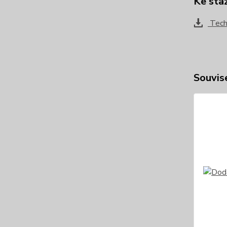
Ke sta
Techn
Souvise