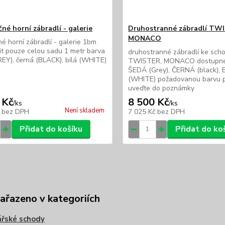
né horní zábradlí - galerie
Druhostranné zábradlí TW
MONACO
é horní zábradlí - galerie 1bm
it pouze celou sadu 1 metr barva
druhostranné zábradlí ke sc
EY), černá (BLACK), bílá (WHITE)
TWISTER, MONACO dostupné 
ŠEDÁ (Grey), ČERNÁ (black), 
(WHITE) požadovanou barvu 
uveďte do poznámky
 Kč
8 500 Kč
/
ks
/
ks
Není skladem
č
bez DPH
7 025 Kč
bez DPH
Přidat do košíku
Přidat do ko
zařazeno v kategoriích
řské schody