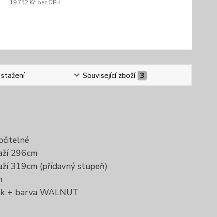
19 752 Kč
bez DPH
 stažení
Související zboží
3
očitelné
laží 296cm
aží 319cm (přídavný stupeň)
cm
lak + barva WALNUT