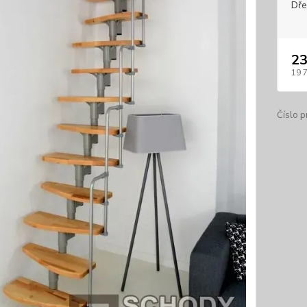
Dře
23
19 
Číslo p