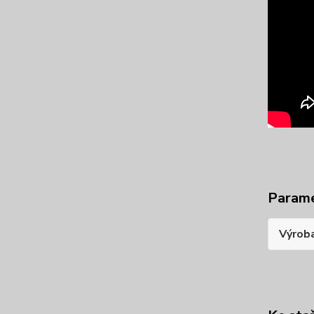
Param
Výrob