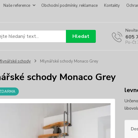
Naše reference
Obchodní podmínky, reklamace
Kontakty
Ochra
Nevíte
Hledat
605 
Po-Čt 
lynářské schody
Mlynářské schody Monaco Grey
ářské schody Monaco Grey
levn
 ZDARMA
Určeno
libovol
Dos