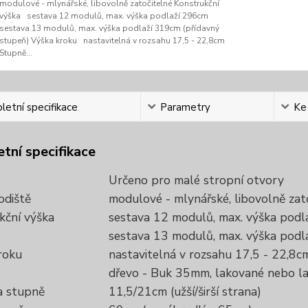
modulové - mlynářské, libovolně zatočitelné Konstrukční
výška sestava 12 modulů, max. výška podlaží 296cm
sestava 13 modulů, max. výška podlaží 319cm (přídavný
stupeň) Výška kroku nastavitelná v rozsahu 17,5 - 22,8cm
Stupně...
etní specifikace
Parametry
Ke
tní specifikace
Určeno pro malé stropní otvory
odiště
modulové - mlynářské, libovolně zat
kční výška
sestava 12 modulů, max. výška pod
sestava 13 modulů, max. výška podl
roku
nastavitelná v rozsahu 17,5 - 22,8
dřevo - Buk 35mm, lakované nebo 
 stupně
11,5/21cm (užší/širší strana)