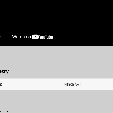
etry
a
Minka /AT